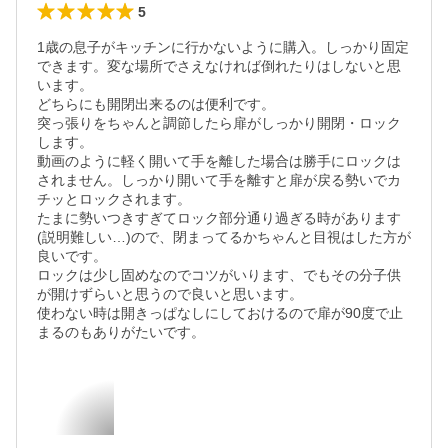
5
1歳の息子がキッチンに行かないように購入。しっかり固定
できます。変な場所でさえなければ倒れたりはしないと思
います。

どちらにも開閉出来るのは便利です。

突っ張りをちゃんと調節したら扉がしっかり開閉・ロック
します。

動画のように軽く開いて手を離した場合は勝手にロックは
されません。しっかり開いて手を離すと扉が戻る勢いでカ
チッとロックされます。

たまに勢いつきすぎてロック部分通り過ぎる時があります
(説明難しい…)ので、閉まってるかちゃんと目視はした方が
良いです。

ロックは少し固めなのでコツがいります、でもその分子供
が開けずらいと思うので良いと思います。

使わない時は開きっぱなしにしておけるので扉が90度で止
まるのもありがたいです。