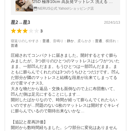
25D 極厚10cm 高反発マットレス 洗える カ
バー 折りたたみ シングルマットレス 3つ折
NERUS公式 Yahoo!ショッピング店
り 三つ折りマットレス
星2→星3
2024/1/13
3
寝返りのしやすさ
：
普通
、
音鳴り
：
静か
、
柔らかさ
：
普通
、
横揺れ
：
普通
圧縮されてコンパクトに届きました。開封するとすぐ膨ら
みましたが、3つ折りのひとつのマットレスはシワがついた
まま、一部凹んだまま。もうひとつは一部凹んだまま。ま
ともに膨らんでくれたのは3つのうちひとつだけです。凹ん
だ部分が隣のマットレスと結構な段差が出来てしまってる
ので星マイナス3。

大きな物だから返品・交換も面倒なので上に布団敷いて、
凹んだ側は足元にすることにします…

開封したばかりなので、時間が経って膨らんでくれたらい
いのですが…問題のない1枚のマットレスは開封すぐキレイ
に膨らんでいるので期待出来ないかな…

【追記と星再評価】

開封から数時間経ちました。シワ部分に変化はありません