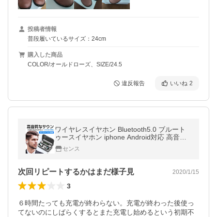
投稿者情報
普段履いているサイズ：24cm
購入した商品
COLOR/オールドローズ、SIZE/24.5
違反報告
いいね
2
ワイヤレスイヤホン Bluetooth5.0 ブルート
ゥースイヤホン iphone Android対応 高音質
重低音 左右分離 独立型 通話対応 自動接続 I
センス
PX7防水 2020新型（Ｆ9-5）
次回リピートするかはまだ様子見
2020/1/15
3
６時間たっても充電が終わらない。充電が終わった後使っ
てないのにしばらくするとまた充電し始めるという初期不