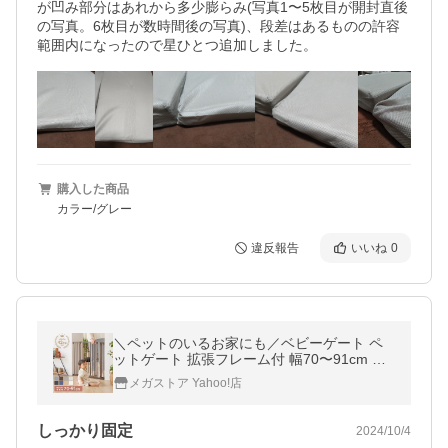
が凹み部分はあれから多少膨らみ(写真1〜5枚目が開封直後
の写真。6枚目が数時間後の写真)、段差はあるものの許容
購入した商品
カラー/グレー
違反報告
いいね
0
＼ペットのいるお家にも／ベビーゲート ペ
ットゲート 拡張フレーム付 幅70〜91cm 突
っ張り式 柵 室内 赤ちゃん ペット 犬 リビン
メガストア Yahoo!店
グ キッチン 安全対策
しっかり固定
2024/10/4