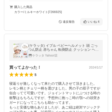
購入した商品
カラー/ミルキーホワイト[7266925]
違反報告
いいね
4
(ケラッタ) イブル ベビーヘルメット 頭 ごっ
つん防止 赤ちゃん 転倒防止 クッション ヘッ
ドガード あたま 安全 セーフティ
ケラッタ Yahoo!店
買ってよかった！
2024/1/17
5
寝返りが激しくなって来たので購入させて頂きました。

レモン柄とチェリー柄を選びました。男の子の双子ですが
似合ってて可愛いです。ジョイントマットにぶつける時の
衝撃はもちろんですが、予想外に抱っこ時の顎への頭突き
ガードになってこちらも助かってます。

もっと安価な物もありましたが、あご紐は絶対マジックテ