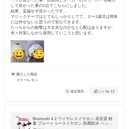
ープが良かった事、以前同じメーカーのスリーパーを購入
して良かった事の2点でこちらにしました。

結果、妥協せず良かったです。

マジックテープはとてもしっかりしてて、０〜1歳児は簡単
には外せないと思うので安心できます。

たっちからの衝撃は大丈夫なのかなと心配はありますが、
色々対策しながら使用していこうと思います。
購入した商品
カラー/レモン
違反報告
いいね
13
Bluetooth 4.2 ワイヤレスイヤホン 高音質 軽
量 ブルートゥースイヤホン 防塵防水 ヘッド
ホンイヤホン マイク付き iPhone Android【P