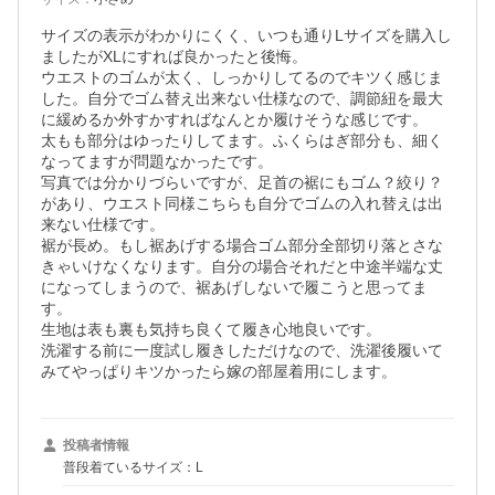
サイズの表示がわかりにくく、いつも通りLサイズを購入し
ましたがXLにすれば良かったと後悔。

ウエストのゴムが太く、しっかりしてるのでキツく感じま
した。自分でゴム替え出来ない仕様なので、調節紐を最大
に緩めるか外すかすればなんとか履けそうな感じです。

太もも部分はゆったりしてます。ふくらはぎ部分も、細く
なってますが問題なかったです。

写真では分かりづらいですが、足首の裾にもゴム？絞り？
があり、ウエスト同様こちらも自分でゴムの入れ替えは出
来ない仕様です。

裾が長め。もし裾あげする場合ゴム部分全部切り落とさな
きゃいけなくなります。自分の場合それだと中途半端な丈
になってしまうので、裾あげしないで履こうと思ってま
す。

生地は表も裏も気持ち良くて履き心地良いです。

洗濯する前に一度試し履きしただけなので、洗濯後履いて
みてやっぱりキツかったら嫁の部屋着用にします。
投稿者情報
普段着ているサイズ：L