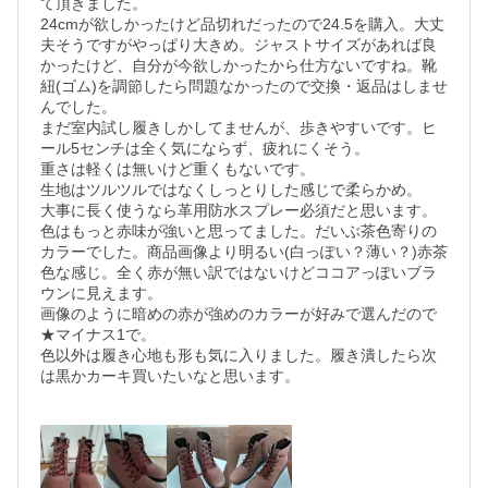
て頂きました。

24cmが欲しかったけど品切れだったので24.5を購入。大丈
夫そうですがやっぱり大きめ。ジャストサイズがあれば良
かったけど、自分が今欲しかったから仕方ないですね。靴
紐(ゴム)を調節したら問題なかったので交換・返品はしませ
んでした。

まだ室内試し履きしかしてませんが、歩きやすいです。ヒ
ール5センチは全く気にならず、疲れにくそう。

重さは軽くは無いけど重くもないです。

生地はツルツルではなくしっとりした感じで柔らかめ。

大事に長く使うなら革用防水スプレー必須だと思います。

色はもっと赤味が強いと思ってました。だいぶ茶色寄りの
カラーでした。商品画像より明るい(白っぽい？薄い？)赤茶
色な感じ。全く赤が無い訳ではないけどココアっぽいブラ
ウンに見えます。

画像のように暗めの赤が強めのカラーが好みで選んだので
★マイナス1で。

色以外は履き心地も形も気に入りました。履き潰したら次
は黒かカーキ買いたいなと思います。
