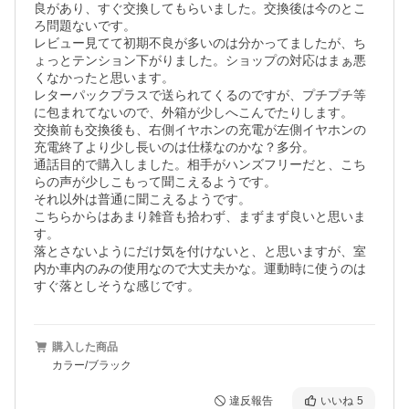
良があり、すぐ交換してもらいました。交換後は今のとこ
ろ問題ないです。

レビュー見てて初期不良が多いのは分かってましたが、ち
ょっとテンション下がりました。ショップの対応はまぁ悪
くなかったと思います。

レターパックプラスで送られてくるのですが、プチプチ等
に包まれてないので、外箱が少しへこんでたりします。

交換前も交換後も、右側イヤホンの充電が左側イヤホンの
充電終了より少し長いのは仕様なのかな？多分。

通話目的で購入しました。相手がハンズフリーだと、こち
らの声が少しこもって聞こえるようです。

それ以外は普通に聞こえるようです。

こちらからはあまり雑音も拾わず、まずまず良いと思いま
す。

落とさないようにだけ気を付けないと、と思いますが、室
内か車内のみの使用なので大丈夫かな。運動時に使うのは
すぐ落としそうな感じです。
購入した商品
カラー/ブラック
違反報告
いいね
5