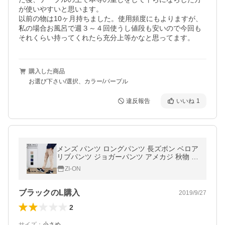
が使いやすいと思います。

以前の物は10ヶ月持ちました。使用頻度にもよりますが、
私の場合お風呂で週３～４回使うし値段も安いので今回も
それくらい持ってくれたら充分上等かなと思ってます。
購入した商品
お選び下さい/選択、カラー/パープル
違反報告
いいね
1
メンズ パンツ ロングパンツ 長ズボン ベロア
リブパンツ ジョガーパンツ アメカジ 秋物 秋
新作 849-16
ZI-ON
ブラックのL購入
2019/9/27
2
サイズ
：
小さめ