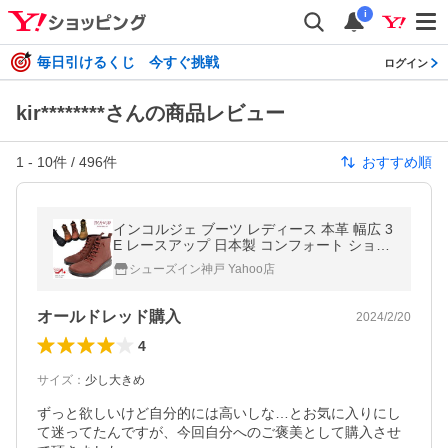
i
毎日引けるくじ 今すぐ挑戦
ログイン
kir********さんの商品レビュー
1
-
10
件 /
496
件
おすすめ順
インコルジェ ブーツ レディース 本革 幅広 3
E レースアップ 日本製 コンフォート ショー
トブーツ 歩きやすい 疲れにくい 厚底(FOO
シューズイン神戸 Yahoo店
-SP-8468)
オールドレッド購入
2024/2/20
4
サイズ
：
少し大きめ
ずっと欲しいけど自分的には高いしな…とお気に入りにし
て迷ってたんですが、今回自分へのご褒美として購入させ