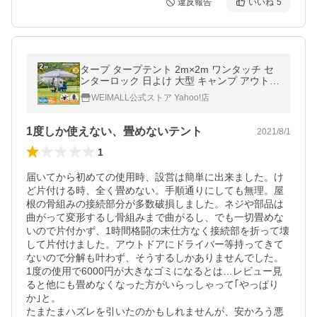
違反報告
いいね
5
タープ タープテント 2m×2m ワンタッチ セ
ンターロック 日よけ 大型 キャンプ アウトド
ア 軽量 てんと 日除け イベント UVカット 一
WEIMALL公式ストア Yahoo!店
年保証
1度しか使えない、畳めないテント
2021/8/1
1
届いてから初めての使用時、設営は簡単に出来ました。け
ど片付ける時、全く畳めない。手順通りにしても無理。屋
根の骨組みの接続部分が多数破損しました。ネジや部品は
曲がって変形するし骨組みまで曲がるし、でも一切畳めな
いので片付かず、1時間格闘の末仕方なく接続部を折って壊
して片付けました。アウトドアにドライバー等持ってきて
ないので分解も叶わず、そうするしかありませんでした。

1度の使用で6000円が大きなゴミになるとは…レビュー見
ると他にも畳めなくなった方がいらっしゃって｢やっぱり
か｣と。

たまたまハズレを引いたのかもしれませんが、安かろう悪