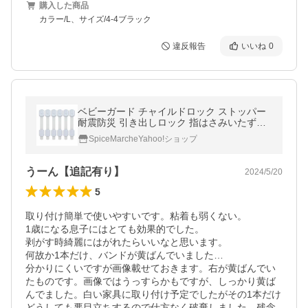
購入した商品
カラー/L、サイズ/4-4ブラック
違反報告
いいね
0
ベビーガード チャイルドロック ストッパー
耐震防災 引き出しロック 指はさみいたずら
防止 赤ちゃんガード 扉ロック 安全対策 ドア
SpiceMarcheYahoo!ショップ
ロック
うーん【追記有り】
2024/5/20
5
取り付け簡単で使いやすいです。粘着も弱くない。

1歳になる息子にはとても効果的でした。

剥がす時綺麗にはがれたらいいなと思います。

何故か1本だけ、バンドが黄ばんでいました…

分かりにくいですが画像載せておきます。右が黄ばんでい
たものです。画像ではうっすらかもですが、しっかり黄ば
んでました。白い家具に取り付け予定でしたがその1本だけ
どうしても悪目立ちするので仕方なく破棄しました。残念