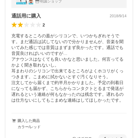
明誠ショップ
L保険加入済み製品・安心】
通話用に購入
2018/9/14
2
充電するところの蓋がシリコンで、いつかちぎれそうで
す。まだ通話は試してないので分かりませんが、音楽を聞
いてみた感じでは音質はまずまず良かったです。通話でも
音質良ければいいのですが…

アナウンスはなくても良いかなと思いました。何言ってる
かよく聞き取れないし。

耳まわりのシリコンで出来てるところがよくホコリがくっ
つきます。こまめに拭かないとすぐ汚くなりそう。

注文してから届くまで約半月かかりました。予定の到着日
になっても届かず、こちらからコンタクトとるまで発送が
遅れるという連絡が何もなかったのは残念です。遅れるの
は仕方ないにしてもこまめな連絡はしてほしかったです。
購入した商品
カラー/レッド