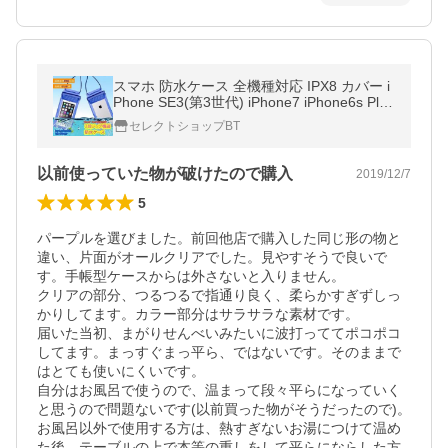
スマホ 防水ケース 全機種対応 IPX8 カバー i
Phone SE3(第3世代) iPhone7 iPhone6s Plus
6 Plus iPhone SE iPhone5s Xperia galaxy 携
セレクトショップBT
帯 ケース 海 プール
以前使っていた物が破けたので購入
2019/12/7
5
パープルを選びました。前回他店で購入した同じ形の物と
違い、片面がオールクリアでした。見やすそうで良いで
す。手帳型ケースからは外さないと入りません。

クリアの部分、つるつるで指通り良く、柔らかすぎずしっ
かりしてます。カラー部分はサラサラな素材です。

届いた当初、まがりせんべいみたいに波打っててポコポコ
してます。まっすぐまっ平ら、ではないです。そのままで
はとても使いにくいです。

自分はお風呂で使うので、温まって段々平らになっていく
と思うので問題ないです(以前買った物がそうだったので)。

お風呂以外で使用する方は、熱すぎないお湯につけて温め
た後、テーブルの上で本等の重しをして平らにならした方