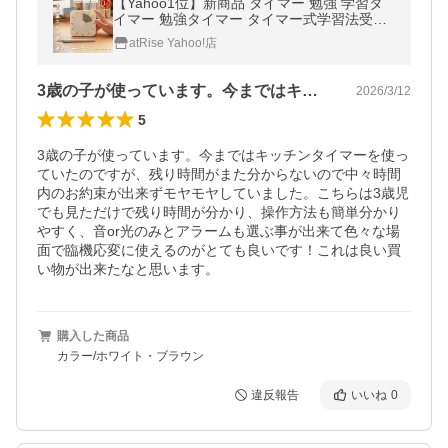
【Yahoo1位】新商品 タイマー 勉強 学習タ
イマー 勉強タイマー タイマー式学習法受験
テスト 試験 タイマー 子供 学習用 集中力 ゲ
atRise Yahoo!店
ーム 時間設定
3歳の子が使っています。今まではキッチ…
2026/3/12
5
3歳の子が使っています。今まではキッチンタイマーを使っ
ていたのですが、残り時間がまた分からないので中々時間
内のお約束が出来ずモヤモヤしていました。こちらは3歳児
でも見ただけで残り時間が分かり、操作方法も簡単分かり
やすく、音or光のみとアラームも選ぶ事が出来て色々な場
面で臨機応変に使えるのがとても良いです！これは良い買
い物が出来たなと思います。
購入した商品
カラー/ホワイト・ブラウン
違反報告
いいね
0