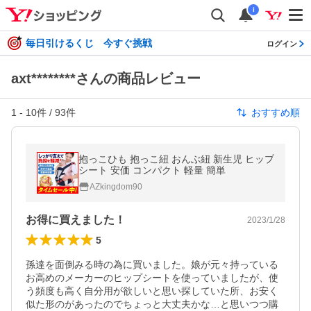
i
毎日引けるくじ 今すぐ挑戦
ログイン
axt********さんの商品レビュー
1
-
10
件 /
93
件
おすすめ順
抱っこひも 抱っこ紐 おんぶ紐 新生児 ヒップ
シート 安価 コンパクト 軽量 簡単
AZkingdom90
お得に買えました！
2023/1/28
5
孫達を面倒みる時の為に買いました。娘が元々持っている
お高めのメーカーのヒップシートを使っていましたが、使
う頻度も高く自分用が欲しいと思い探していた所、お安く
似た形のがあったのでちょっと大丈夫かな…と思いつつ購