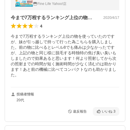
射 ムダ毛 顔 脇 VIO 女性 お返し 【一年保
Fine Life Yahoo!店
証】
今まで7万程するランキング上位の物を使…
2020/4/17
4
今まで7万程するランキング上位の物を使っていたのです
が、妹が引っ越しで持って行った為こちらを購入しまし
た。前の物に比べるとレベル8でも痛みは少なかったです
が、上記の物と同じ様に脱毛する時独特の焦げ臭い臭いも
しましたので効果あると思います！何より照射してから次
の照射までの時間が短く施術時間が少なく済むのは助かり
ます！あと前の機械に比べてコンパクトなのも助かりまし
た。
投稿者情報
20代
違反報告
いいね
3