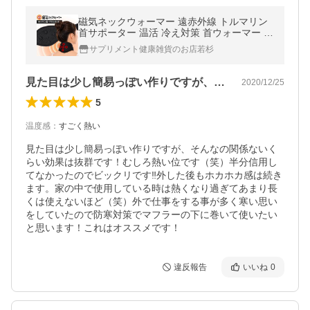
磁気ネックウォーマー 遠赤外線 トルマリン
首サポーター 温活 冷え対策 首ウォーマー ヒ
ートネックサポート
サプリメント健康雑貨のお店若杉
見た目は少し簡易っぽい作りですが、そん…
2020/12/25
5
温度感
：
すごく熱い
見た目は少し簡易っぽい作りですが、そんなの関係ないく
らい効果は抜群です！むしろ熱い位です（笑）半分信用し
てなかったのでビックリです‼︎外した後もホカホカ感は続き
ます。家の中で使用している時は熱くなり過ぎてあまり長
くは使えないほど（笑）外で仕事をする事が多く寒い思い
をしていたので防寒対策でマフラーの下に巻いて使いたい
と思います！これはオススメです！
違反報告
いいね
0