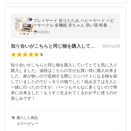
プレイヤード 折りたたみ ベビーヤード ベビ
ーサークル 多機能 赤ちゃん 添い寝 軽量 持
ち運び 揺りかご 高さ調整可能 キャスター 収
HZDMJ
納 新生児 出産祝い ギフト
知り合いがこちらと同じ物を購入していて…
2021/12/15
5
知り合いがこちらと同じ物を購入していてとても気に入り
購入しました。値段はこちらの方がお買い得に購入出来ま
した。家が狭いので収納する際にコンパクトになる物を探
していましたのでピッタリの物でした！組み立ては主人と
一緒に行ったのですが、パーツもそんなに多くないので簡
単に出来ました！もうすぐ生まれてくるわが子に使うのが
楽しみです！
購入した商品
カラー/グレー