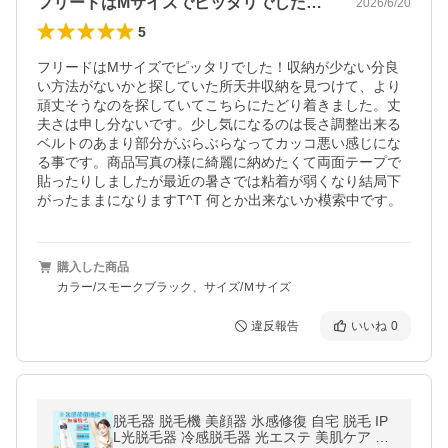
フリードはMサイズでピッタリでした！収…
2026/6/20
5
フリードはMサイズでピッタリでした！収納が少ない分良
い方法がないかと探していた所天井収納を見つけて、より
頑丈そうなのを探していてこちらにたどり着きました。丈
夫さは申し分ないです。少し気になるのは長さ調整出来る
ベルトのあまり部分がぶらぶらなってカッコ悪い感じにな
る事です。商品写真の様に綺麗に納めたくて両面テープで
貼ったりしましたが最近の暑さでは粘着が弱くなり結局下
がったままになりますT^T 何とか出来ないか模索中です。
購入した商品
カラー/スモークブラック、サイズ/Ｍサイズ
違反報告
いいね
0
脱毛器 脱毛機 美顔器 氷感修復 自宅 脱毛 IP
L光脱毛器 冷感脱毛器 光エステ 美肌ケア 連