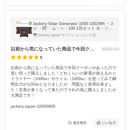
Jackery Solar Generator 1000 1002Wh ・ス
ゥ`・鬩`・ム・ヘ・100 1旦セット ポ・ソ・
ヨ・?間エ ・ュ・罕ラ ワ?ミイエ キタ榮
Jackery Japan ヤフーショッピング店
以前から気になっていた商品で今回クーポ…
2022/11/23
5
以前から気になっていた商品で今回クーポンがあったので
思い切って購入しました！どれくらいの家電が使えるかと
ドライヤー（1000w）やケトル（1000w）を使ってみて瞬
間出力が1250wとなりましたが、問題なく使用出来まし
た！災害が多くなって来たのでそれの為に購入しましたが
大満足です！

jackery-japan-10050805
違反報告
いいね
0