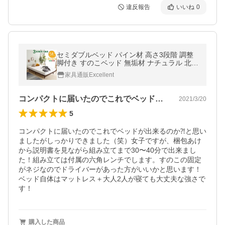
違反報告
いいね
0
セミダブルベッド パイン材 高さ3段階 調整
脚付き すのこベッド 無垢材 ナチュラル 北欧
産パインフレーム 脚付きすのこベッド
家具通販Excellent
コンパクトに届いたのでこれでベッドが出…
2021/3/20
5
コンパクトに届いたのでこれでベッドが出来るのか⁈と思い
ましたがしっかりできました（笑）女子ですが、梱包あけ
から説明書を見ながら組み立てまで30〜40分で出来まし
た！組み立ては付属の六角レンチでします。すのこの固定
がネジなのでドライバーがあった方がいいかと思います！
ベッド自体はマットレス＋大人2人が寝ても大丈夫な強さで
す！
購入した商品