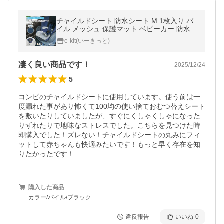
チャイルドシート 防水シート M 1枚入り パ
イル メッシュ 保護マット ベビーカー 防水カ
バー 滑り止め 防水マット トイトレ 汚れ防止
e-kit(いーきっと)
MUQQU
凄く良い商品です！
2025/12/24
5
コンビのチャイルドシートに使用しています。使う前は一
度漏れた事があり怖くて100均の使い捨ておむつ替えシート
を敷いたりしていましたが、すぐにくしゃくしゃになった
りずれたりで地味なストレスでした。こちらを見つけた時
即購入でした！ズレない！チャイルドシートの丸みにフィ
ットして赤ちゃんも快適みたいです！もっと早く存在を知
りたかったです！
購入した商品
カラー/パイル/ブラック
違反報告
いいね
0