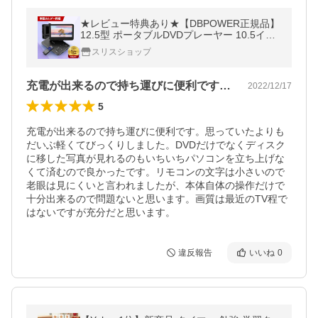
★レビュー特典あり★【DBPOWER正規品】
12.5型 ポータブルDVDプレーヤー 10.5イン
チ 車載ホルター付き 最大5時間連続再生 リ
スリスショップ
ージョンフリー レジューム機能
充電が出来るので持ち運びに便利です。思…
2022/12/17
5
充電が出来るので持ち運びに便利です。思っていたよりも
だいぶ軽くてびっくりしました。DVDだけでなくディスク
に移した写真が見れるのもいちいちパソコンを立ち上げな
くて済むので良かったです。リモコンの文字は小さいので
老眼は見にくいと言われましたが、本体自体の操作だけで
十分出来るので問題ないと思います。画質は最近のTV程で
はないですが充分だと思います。
違反報告
いいね
0