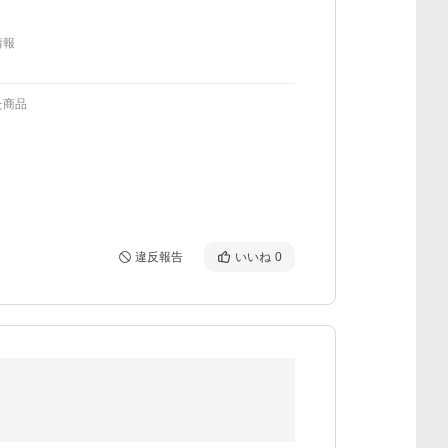
情報
た商品
違反報告
いいね
0