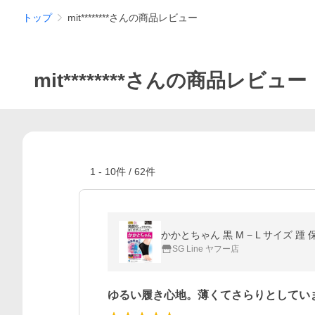
トップ
mit********さんの商品レビュー
mit********さんの商品レビュー
1
-
10
件 /
62
件
かかとちゃん 黒 M − L サイズ 踵
SG Line ヤフー店
ゆるい履き心地。薄くてさらりとしてい