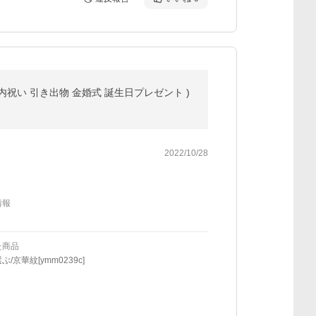
 内祝い 引き出物 金婚式 誕生日プレゼント )
2022/10/28
情報
た商品
/京華紋[ymm0239c]