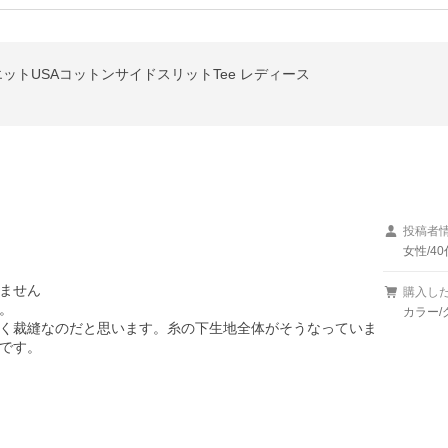
エットUSAコットンサイドスリットTee レディース
投稿者
女性/40
ません

購入し


カラー/
く裁縫なのだと思います。糸の下生地全体がそうなっていま
です。