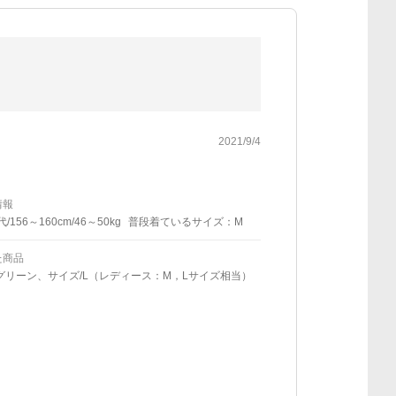
2021/9/4
情報
代/156～160cm/46～50kg
普段着ているサイズ：M
た商品
グリーン、サイズ/L（レディース：M，Lサイズ相当）