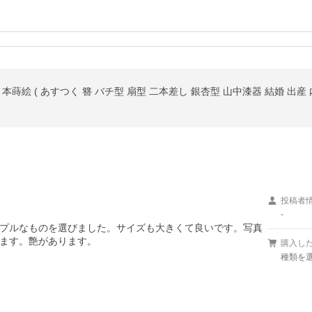
本蒔絵 ( あすつく 簪 バチ型 扇型 二本差し 銀杏型 山中漆器 結婚 出産
投稿者
-
プルなものを選びました。サイズも大きくて良いです。写真
ます。艶があります。

購入し
種類を選ぶ