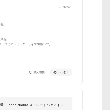
2026/7/29
情報
た商品
ヨーロピアンピンク、サイズ/40(25cm)
違反報告
いいね
0
【特典付き】正規販売 ストレートアイロン ヘアアイロン ミニ cadocuaura プロ 200℃ カドー クオーラ 軽量 ［ cado cuaura ストレートヘアアイロン BI-G1 ］