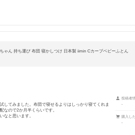
ゃん 持ち運び 布団 寝かしつけ 日本製 iimin Cカーブベビーふとん
投稿者
試してみました。布団で寝せるよりはしっかり寝てくれま
-
配なので2か月半くらいです。

いなと思います。
購入し
-