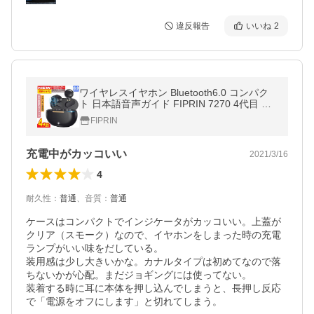
違反報告
いいね
2
ワイヤレスイヤホン Bluetooth6.0 コンパク
ト 日本語音声ガイド FIPRIN 7270 4代目 高
音質 重低音 防水 スポーツ iPhone 16 15 An
FIPRIN
droid ブルートゥース 最新型
充電中がカッコいい
2021/3/16
4
耐久性
：
普通
、
音質
：
普通
ケースはコンパクトでインジケータがカッコいい。上蓋が
クリア（スモーク）なので、イヤホンをしまった時の充電
ランプがいい味をだしている。

装用感は少し大きいかな。カナルタイプは初めてなので落
ちないかが心配。まだジョギングには使ってない。

装着する時に耳に本体を押し込んでしまうと、長押し反応
で「電源をオフにします」と切れてしまう。
