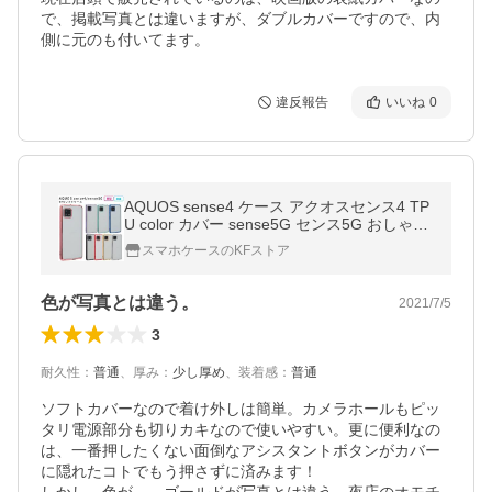
で、掲載写真とは違いますが、ダブルカバーですので、内
側に元のも付いてます。
違反報告
いいね
0
AQUOS sense4 ケース アクオスセンス4 TP
U color カバー sense5G センス5G おしゃれ
耐衝撃 クリア スマホ A003SH A004SH SH-4
スマホケースのKFストア
1A SH41A SHG03 SH-53A SH53A
色が写真とは違う。
2021/7/5
3
耐久性
：
普通
、
厚み
：
少し厚め
、
装着感
：
普通
ソフトカバーなので着け外しは簡単。カメラホールもピッ
タリ電源部分も切りカキなので使いやすい。更に便利なの
は、一番押したくない面倒なアシスタントボタンがカバー
に隠れたコトでもう押さずに済みます！
