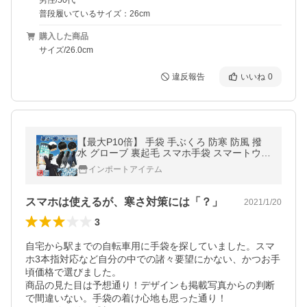
男性/50代
普段履いているサイズ：26cm
購入した商品
サイズ/26.0cm
違反報告
いいね
0
【最大P10倍】 手袋 手ぶくろ 防寒 防風 撥
水 グローブ 裏起毛 スマホ手袋 スマートウォ
ッチ対応 タッチパネル メンズ レディース
インポートアイテム
スマホは使えるが、寒さ対策には「？」
2021/1/20
3
自宅から駅までの自転車用に手袋を探していました。スマ
ホ3本指対応など自分の中での諸々要望にかない、かつお手
頃価格で選びました。

商品の見た目は予想通り！デザインも掲載写真からの判断
で間違いない。手袋の着け心地も思った通り！
