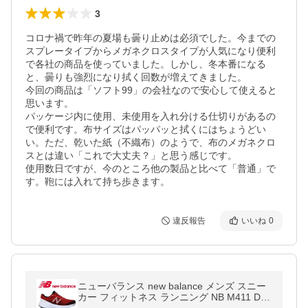
3
コロナ禍で昨年の夏場も曇り止めは必須でした。今までの
スプレータイプからメガネクロスタイプが人気になり便利
で各社の商品を使っていました。しかし、冬本番になる
と、曇りも強烈になり拭く回数が増えてきました。

今回の商品は「ソフト99」の会社なので安心して使えると
思います。

パッケージ内に使用、未使用を入れ分ける仕切りがあるの
で便利です。布サイズはパッパッと拭くにはちょうどい
い。ただ、乾いた紙（不織布）のようで、布のメガネクロ
スとは違い「これで大丈夫？」と思う感じです。

使用数日ですが、今のところ他の製品と比べて「普通」で
す。鞄には入れて持ち歩きます。
違反報告
いいね
0
ニューバランス new balance メンズ スニー
カー フィットネス ランニング NB M411 D L