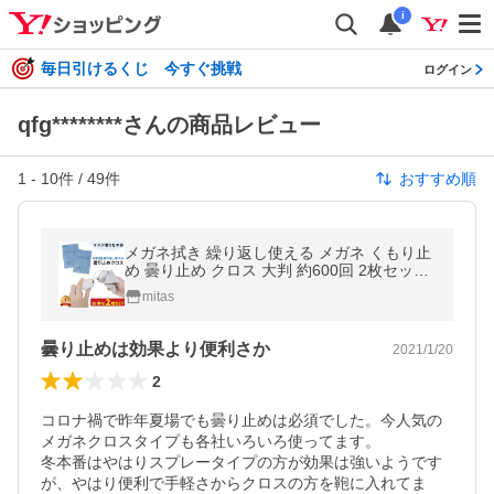
i
毎日引けるくじ 今すぐ挑戦
ログイン
qfg********さんの商品レビュー
1
-
10
件 /
49
件
おすすめ順
メガネ拭き 繰り返し使える メガネ くもり止
め 曇り止め クロス 大判 約600回 2枚セット
クリーナー シート mitas ポイント消化
mitas
曇り止めは効果より便利さか
2021/1/20
2
コロナ禍で昨年夏場でも曇り止めは必須でした。今人気の
メガネクロスタイプも各社いろいろ使ってます。

冬本番はやはりスプレータイプの方が効果は強いようです
が、やはり便利で手軽さからクロスの方を鞄に入れてま