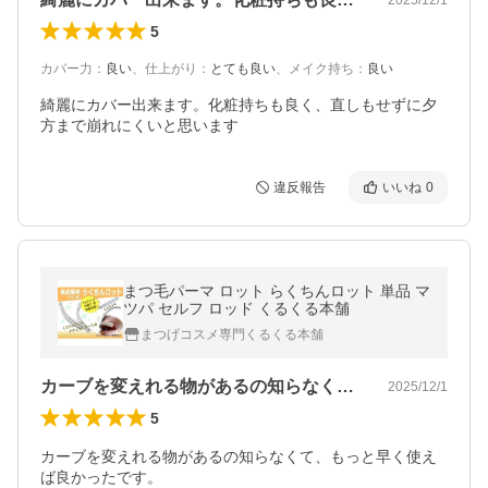
5
カバー力
：
良い
、
仕上がり
：
とても良い
、
メイク持ち
：
良い
綺麗にカバー出来ます。化粧持ちも良く、直しもせずに夕
方まで崩れにくいと思います
違反報告
いいね
0
まつ毛パーマ ロット らくちんロット 単品 マ
ツパ セルフ ロッド くるくる本舗
まつげコスメ専門くるくる本舗
カーブを変えれる物があるの知らなくて、…
2025/12/1
5
カーブを変えれる物があるの知らなくて、もっと早く使え
ば良かったです。