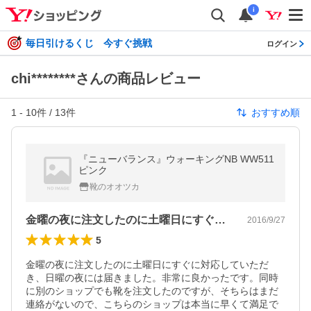
i
毎日引けるくじ 今すぐ挑戦
ログイン
chi********さんの商品レビュー
1
-
10
件 /
13
件
おすすめ順
『ニューバランス』ウォーキングNB WW511
ピンク
靴のオオツカ
金曜の夜に注文したのに土曜日にすぐに対…
2016/9/27
5
金曜の夜に注文したのに土曜日にすぐに対応していただ
き、日曜の夜には届きました。非常に良かったです。同時
に別のショップでも靴を注文したのですが、そちらはまだ
連絡がないので、こちらのショップは本当に早くて満足で