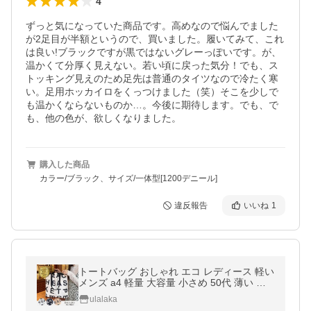
4
ずっと気になっていた商品です。高めなので悩んでました
が2足目が半額というので、買いました。履いてみて、これ
は良い!ブラックですが黒ではないグレーっぽいです。が、
温かくて分厚く見えない。若い頃に戻った気分！でも、ス
トッキング見えのため足先は普通のタイツなので冷たく寒
い。足用ホッカイロをくっつけました（笑）そこを少しで
も温かくならないものか…。今後に期待します。でも、で
も、他の色が、欲しくなりました。
購入した商品
カラー/ブラック、サイズ/一体型[1200デニール]
違反報告
いいね
1
トートバッグ おしゃれ エコ レディース 軽い
メンズ a4 軽量 大容量 小さめ 50代 薄い 内
ポケット 英字 お弁当 折りたたみ 肩掛け サ
ulalaka
ブ