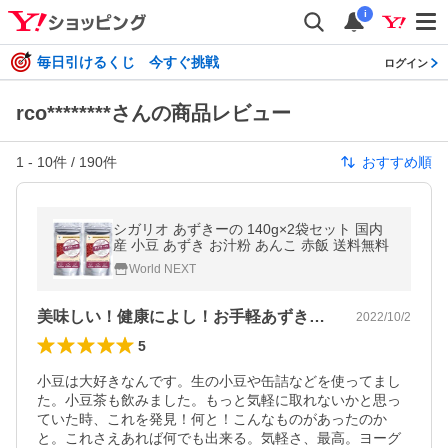
i
毎日引けるくじ 今すぐ挑戦
ログイン
rco********さんの商品レビュー
1
-
10
件 /
190
件
おすすめ順
シガリオ あずきーの 140g×2袋セット 国内
産 小豆 あずき お汁粉 あんこ 赤飯 送料無料
World NEXT
美味しい！健康によし！お手軽あずきーの
2022/10/2
5
小豆は大好きなんです。生の小豆や缶詰などを使ってまし
た。小豆茶も飲みました。もっと気軽に取れないかと思っ
ていた時、これを発見！何と！こんなものがあったのか
と。これさえあれば何でも出来る。気軽さ、最高。ヨーグ