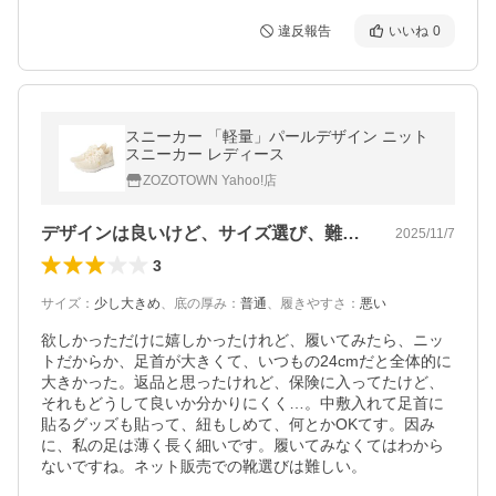
違反報告
いいね
0
スニーカー 「軽量」パールデザイン ニット
スニーカー レディース
ZOZOTOWN Yahoo!店
デザインは良いけど、サイズ選び、難しい靴
2025/11/7
3
サイズ
：
少し大きめ
、
底の厚み
：
普通
、
履きやすさ
：
悪い
欲しかっただけに嬉しかったけれど、履いてみたら、ニッ
トだからか、足首が大きくて、いつもの24cmだと全体的に
大きかった。返品と思ったけれど、保険に入ってたけど、
それもどうして良いか分かりにくく…。中敷入れて足首に
貼るグッズも貼って、紐もしめて、何とかOKてす。因み
に、私の足は薄く長く細いです。履いてみなくてはわから
ないですね。ネット販売での靴選びは難しい。