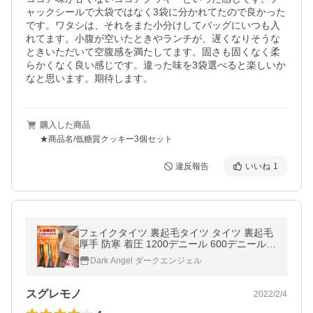
ャックシールで大袋ではなく3袋に分かれてたので良かった
です。ワタシは、それをまた小分けしてバッグにいつも入
れてます。小腹が空いたときやランチが、遅くなりそうな
ときいただいて空腹感を満たしてます。固さも固くなく柔
らかくなく良い感じです。違った味を3袋選べると楽しいか
なと思います。期待します。
購入した商品
★商品名/低糖質クッキー3個セット
違反報告
いいね
1
フェイクタイツ 裏起毛タイツ タイツ 裏起毛
厚手 防寒 着圧 1200デニール 600デニール
ストッキング 極厚 あったか あたたかい 冷え
Dark Angel ダークエンジェル
取り 毛布 爆買
スグレモノ
2022/2/4