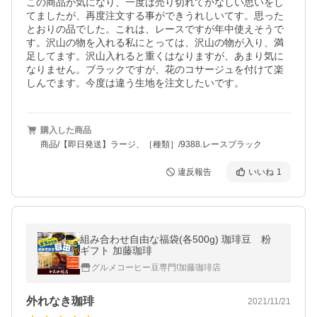
この商品が気になり、一度は売り切れてかなしい思いをし
てましたが、再度注文する事ができうれしいてす。思った
とおりの品でした。これは、レースですが年中使えそうで
す。沢山の物を入れる私にとっては、沢山の物が入り、満
足してます。沢山入れると重くはなりますが、あまり気に
なりません。ブラックですが、花のコサージュを付けて楽
しんでます。今度は違う生地を注文したいです。
購入した商品
商品/【即日発送】ラージ、［種類］/9388.レースブラック
違反報告
いいね
1
組み合わせ自由な福袋(各500g) 珈琲豆 粉
ギフト 加藤珈琲
グルメコーヒー豆専門!加藤珈琲店
外れなき珈琲
2021/11/21