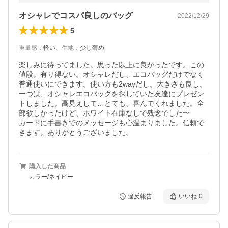
オシャレでコスパ良しのバッグ
2022/12/29
5
重量感
：
軽い
、
生地
：
少し薄め
楽しみに待ってました。思った以上に良かったです。この
値段。有り得ない。オシャレだし、エコバッグだけでなく
普通使いにできます。使い方も2wayだし。大きさも良し。
一つは、オシャレエコバッグを探していた友達にプレゼン
トしました。高見えして…とても、喜んでくれました。全
部欲しかったけど、ホワイト在庫なしで残念でした〜

カードに手書きでのメッセージも心温まりました。信頼で
きます。ありがとうございました。
購入した商品
カラー/ネイビー
違反報告
いいね
0