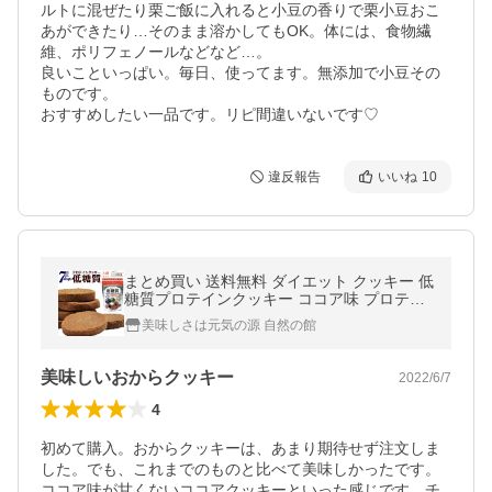
ルトに混ぜたり栗ご飯に入れると小豆の香りで栗小豆おこ
あができたり…そのまま溶かしてもOK。体には、食物繊
維、ポリフェノールなどなど…。

良いこといっぱい。毎日、使ってます。無添加で小豆その
ものです。

おすすめしたい一品です。リピ間違いないです♡
違反報告
いいね
10
まとめ買い 送料無料 ダイエット クッキー 低
糖質プロテインクッキー ココア味 プロテイ
ン 大豆パウダー使用 1日6枚で3週間分 鉄分
美味しさは元気の源 自然の館
食物繊維 味源 業務用 爆買
美味しいおからクッキー
2022/6/7
4
初めて購入。おからクッキーは、あまり期待せず注文しま
した。でも、これまでのものと比べて美味しかったです。
ココア味が甘くないココアクッキーといった感じです。チ