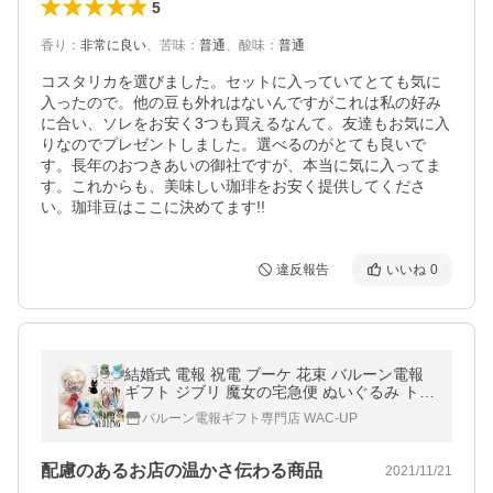
5
香り
：
非常に良い
、
苦味
：
普通
、
酸味
：
普通
コスタリカを選びました。セットに入っていてとても気に
入ったので。他の豆も外れはないんですがこれは私の好み
に合い、ソレをお安く3つも買えるなんて。友達もお気に入
りなのでプレゼントしました。選べるのがとても良いで
す。長年のおつきあいの御社ですが、本当に気に入ってま
す。これからも、美味しい珈琲をお安く提供してくださ
い。珈琲豆はここに決めてます!!
違反報告
いいね
0
結婚式 電報 祝電 ブーケ 花束 バルーン電報
ギフト ジブリ 魔女の宅急便 ぬいぐるみ トト
ロ 黒猫ジジ 結婚祝レースホワイト ミニバル
バルーン電報ギフト専門店 WAC-UP
ーン花束付お手玉ジブリ
配慮のあるお店の温かさ伝わる商品
2021/11/21