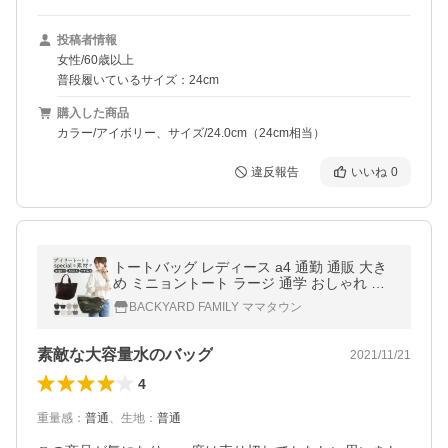
投稿者情報
女性/60歳以上
普段履いているサイズ：24cm
購入した商品
カラー/アイボリー、サイズ/24.0cm（24cm相当）
違反報告
いいね
0
トートバッグ レディース a4 通勤 通販 大き
め ミニョントート ラージ 通学 おしゃれ シ
ンプル 大人 かわいい 大容量 使いやすい マ
BACKYARD FAMILY ママタウン
チ広 トートバッグ
素敵な大容量水のバッグ
2021/11/21
4
重量感
：
普通
、
生地
：
普通