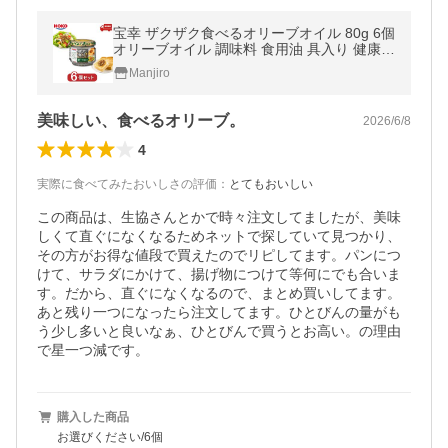
宝幸 ザクザク食べるオリーブオイル 80g 6個
オリーブオイル 調味料 食用油 具入り 健康
ダイエット サラダ ドレッシング 送料無料
Manjiro
美味しい、食べるオリーブ。
2026/6/8
4
実際に食べてみたおいしさの評価
：
とてもおいしい
この商品は、生協さんとかで時々注文してましたが、美味
しくて直ぐになくなるためネットで探していて見つかり、
その方がお得な値段で買えたのでリピしてます。パンにつ
けて、サラダにかけて、揚げ物につけて等何にでも合いま
す。だから、直ぐになくなるので、まとめ買いしてます。
あと残り一つになったら注文してます。ひとびんの量がも
う少し多いと良いなぁ、ひとびんで買うとお高い。の理由
で星一つ減です。
購入した商品
お選びください/6個