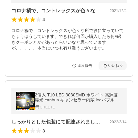
コロナ禍で、コントレックスが色々な所で…
2021/12/4
4
コロナ禍で、コントレックスが色々な所で役に立っていて
ちょうほうしています、できれば何回か購入したら何%引
きクーポンとかがあったらいいなと思っています
が、、、、、本当にいつも有り難うございます。
違反報告
いいね
0
2個入 T10 LED 3030SMD ホワイト 高輝度
爆光 canbus キャンセラー内蔵 ledバブル チ
ップ搭載 12V ポジションランプ ナンバー灯
CREETE
ルーム ウェッジ
しっかりとした包装にて配達されました。…
2022/3/14
3