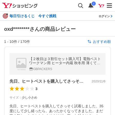
i
毎日引けるくじ 今すぐ挑戦
ログイン
oxd********さんの商品レビュー
1
-
10
件 /
170
件
おすすめ順
【２枚目は３割引セット購入可】電熱ベスト
ワークマン用 ヒーター内蔵 秋冬用 薄くて軽
い 防寒 チョッキ USB加熱 バッテリー給電 3
GBPACKERS
段温度調整 2つヒーター
先日、ヒートベストを購入してさっそく試…
2020/11/6
3
サイズ
：
少し小さめ
先日、ヒートベストを購入してさっそく試着しました、35
度にして少し経ったら、あったかくなってきました、まだ