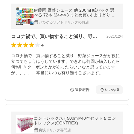
伊藤園 野菜ジュース 他 200ml 紙パック 選
べる 72本 (24本×3 まとめ買い) よりどり 期
間限定 朝活野菜 サジー 1日分の野菜 ヒアル
いわゆるソフトドリンクのお店
ロン酸 機能性表示食品
コロナ禍で、買い物すること減り、野菜ジ…
2021/12/4
4
コロナ禍で、買い物すること減り、野菜ジュースがが役に
立つてちょうほうしています、できれば何回か購入したら
何%引きクーポンとかがあったらいいなと思っています
が、、、、、本当にいつも有り難うございます。
違反報告
いいね
0
コントレックス ( 500ml×48本セット )/ コン
トレックス(CONTREX)
爽快ドリンク専門店