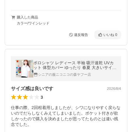
購入した商品
カラー/ワインレッド
違反報告
いいね
0
ポロシャツ レディース 半袖 吸汗速乾 UVカ
ット 体型カバー ゆったり 春夏 大きいサイズ
S M L LL 3L ミセス 40代 50代
シニアの服ニコニコの森ヤフー店
サイズ感は良いです
2026/8/4
3
仕事の際、2回程着用しましたが、シワになりやすく戻らな
いのでだらしなくみえてしまいました。ポケット付きが欲
しかったので購入を決めましたが思ってたものとは違い残
念でした。