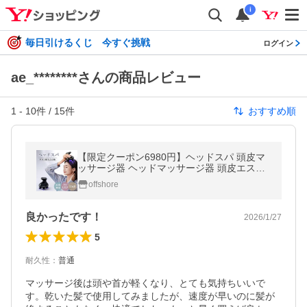
i
毎日引けるくじ 今すぐ挑戦
ログイン
ae_********さんの商品レビュー
1
-
10
件 /
15
件
おすすめ順
【限定クーポン6980円】ヘッドスパ 頭皮マ
ッサージ器 ヘッドマッサージ器 頭皮エステ
電動頭皮ブラシ 頭皮ケア 防水 乾湿両用 タイ
offshore
マー 誕生日ギフト 爆買
良かったです！
2026/1/27
5
耐久性
：
普通
マッサージ後は頭や首が軽くなり、とても気持ちいいで
す。乾いた髪で使用してみましたが、速度が早いのに髪が