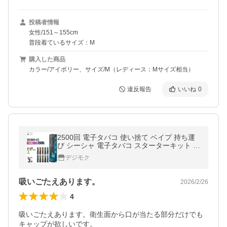
投稿者情報
女性/151～155cm
普段着ているサイズ：M
購入した商品
カラー/アイボリー、サイズ/M（レディース：Mサイズ相当）
違反報告
いいね
0
2500回 電子タバコ 使い捨て ベイプ 持ち運
び シーシャ 電子タバコ スターターキット 本
体 ベイプ リキッド VAPE 禁煙グッズ 電子シ
デジモク
ーシャ タール0 ニコチン0
吸いごたえあります。
2026/2/26
4
吸いごたえあります。衛生面から口が当たる部分だけでも
キャップが欲しいです。