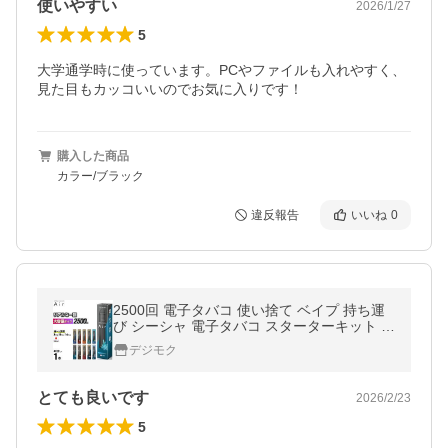
使いやすい
2026/1/27
5
大学通学時に使っています。PCやファイルも入れやすく、
見た目もカッコいいのでお気に入りです！
購入した商品
カラー/ブラック
違反報告
いいね
0
2500回 電子タバコ 使い捨て ベイプ 持ち運
び シーシャ 電子タバコ スターターキット 本
体 ベイプ リキッド VAPE 禁煙グッズ 電子シ
デジモク
ーシャ タール0 ニコチン0
とても良いです
2026/2/23
5