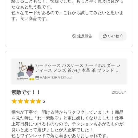
絡まることもなく、快適でした。もっと早く買えば良かっ
たなぁと思う程です。

色々なモードがあるので、これから試してみたいと思いま
す。良い商品です。
違反報告
いいね
0
カードケース パスケース カードホルダー レ
ディース メンズ 首かけ 本革 革 ブランド ネ
ームホルダー ネックストラップ idケース 横
HANATORA Official
型 スリム jpny HANATORA
素敵です！！
2026/8/4
5
梱包が丁寧で、開ける時からワクワクしていました！商品
を見た時に「わー素敵♡」と更に嬉しくなりました！仕事
上毎日身につけるものなので、テンションもあがるものが
良いと思って選びましたが大正解でした！

色もワインレッドで落ち着きがありおしゃれです。