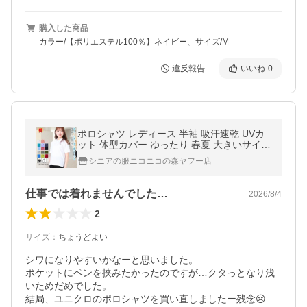
購入した商品
カラー/【ポリエステル100％】ネイビー、サイズ/M
違反報告
いいね
0
ポロシャツ レディース 半袖 吸汗速乾 UVカ
ット 体型カバー ゆったり 春夏 大きいサイズ
S M L LL 3L ミセス 40代 50代
シニアの服ニコニコの森ヤフー店
仕事では着れませんでした…
2026/8/4
2
サイズ
：
ちょうどよい
シワになりやすいかなーと思いました。

ポケットにペンを挟みたかったのですが…クタっとなり浅
いためだめでした。

結局、ユニクロのポロシャツを買い直しましたー残念😢