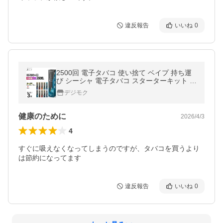
違反報告
いいね
0
2500回 電子タバコ 使い捨て ベイプ 持ち運
び シーシャ 電子タバコ スターターキット 本
体 ベイプ リキッド VAPE 禁煙グッズ 電子シ
デジモク
ーシャ タール0 ニコチン0
健康のために
2026/4/3
4
すぐに吸えなくなってしまうのですが、タバコを買うより
は節約になってます
違反報告
いいね
0