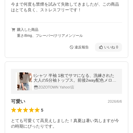
今まで何度も禁煙を試みて失敗してきましたが、この商品
はとても良く、ストレスフリーです！
購入した商品
重さ/8mg、フレーバー/クリアメンソール
違反報告
いいね
0
tシャツ 半袖 1枚でサマになる、洗練された
大人の5分袖トップス。前後2way配色メロウ
プリーツ五分袖トップス（半袖） レディー
ZOZOTOWN Yahoo!店
ス
可愛い
2026/6/6
5
とても可愛くて高見えしました！真夏は暑い気しますが今
の時期にぴったりです。