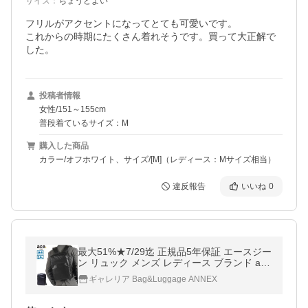
サイズ
：
ちょうどよい
フリルがアクセントになってとても可愛いです。

これからの時期にたくさん着れそうです。買って大正解で
した。
投稿者情報
女性/151～155cm
普段着ているサイズ：M
購入した商品
カラー/オフホワイト、サイズ/[M]（レディース：Mサイズ相当）
違反報告
いいね
0
最大51%★7/29迄 正規品5年保証 エースジー
ン リュック メンズ レディース ブランド ac
e.GENE 通勤 出張 2層 撥水 PC A4 14L ガジ
ギャレリア Bag&Luggage ANNEX
エタブルWR2 68662