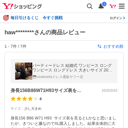
i
毎日引けるくじ 今すぐ挑戦
ログイン
haw********さんの商品レビュー
1
-
7
件 /
7
件
おすすめ順
パーティードレス 結婚式 ワンピース ロング
ワンピース ロングドレス 大きいサイズ 20代
30代 40代 ドレス フォーマル パーティー お
cinderellaドレス通販ヤフー店
呼ばれ 同窓会 上品 ycpt23
身長156B86W71H93サイズ表を…
2025/3/10
4
サイズ
：
少し大きめ
身長156 B86 W71 H93  サイズ表を見るとLかなと思いまし
たが、きついと嫌なのでXL購入しました。結果全体的に大