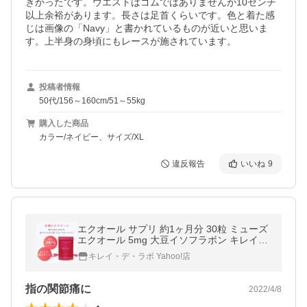
きかったです。ウエストはゴムではありませんが10センチ
以上余裕があります。長さは足首くらいです。色と着た感
じは画像の「Navy」と書かれているものが近いと思いま
す。上半身の身頃にもレースが施されています。
投稿者情報
50代/156～160cm/51～55kg
購入した商品
カラー/ネイビー、サイズ/XL
違反報告
いいね
9
エクオール サプリ 約1ヶ月分 30粒 ミューズ
エクオール 5mg 大豆イソフラボン キレイデ
ラボ
キレイ・デ・ラボ Yahoo!店
指の関節痛に
2022/4/8