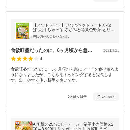
【アウトレット】いなばペットフード いな
ば 犬用 ちゅ〜る ささみと緑黄色野菜 とり軟
骨 1セット（32本：8本入×4） ペット用お
LOHACO by ASKUL
やつ
食欲旺盛だったのに、6ヶ月頃から急にフ…
2021/9/21
4
食欲旺盛だったのに、6ヶ月頃から急にフードを食べ渋るよ
うになりましたが、こちらをトッピングすると完食しま
す。出しやすく使い勝手が良いです。
違反報告
いいね
0
A 衝撃の25％OFF メーカー希望小売価格5,2
00→3,900円 リンガーハット 長崎皿うどん8