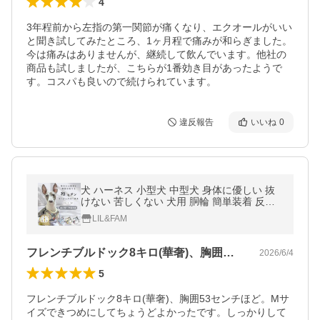
4
3年程前から左指の第一関節が痛くなり、エクオールがいい
と聞き試してみたところ、1ヶ月程で痛みが和らぎました。
今は痛みはありませんが、継続して飲んでいます。他社の
商品も試しましたが、こちらが1番効き目があったようで
す。コスパも良いので続けられています。
違反報告
いいね
0
犬 ハーネス 小型犬 中型犬 身体に優しい 抜
けない 苦しくない 犬用 胴輪 簡単装着 反射
材付き かわいい おしゃれ 和モダン 和柄 Lil&
LIL&FAM
amp;Fam リルアンドファム
フレンチブルドック8キロ(華奢)、胸囲…
2026/6/4
5
フレンチブルドック8キロ(華奢)、胸囲53センチほど。Mサ
イズできつめにしてちょうどよかったです。しっかりして