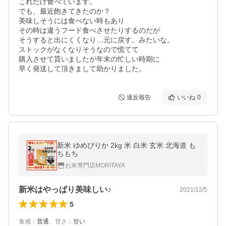
これだけ食べています。

でも、最近飽きてきたのか？

美味しそうには食べない時もあり

その時は違うフード食べさせたりするのだが

そうすると出にくくなり…元に戻す。みたいな。

ストックがなくなりそうなので慌てて

購入させて貰いましたが年末の忙しい時期に

早く発送して頂きまして助かりました。
違反報告
いいね
0
新米 ゆめぴりか 2kg 米 白米 玄米 北海道 も
ちもち
お米専門店MORITAYA
新米はやっぱり美味しい♪
2021/12/5
5
食感
：
普通
、
甘さ
：
甘い