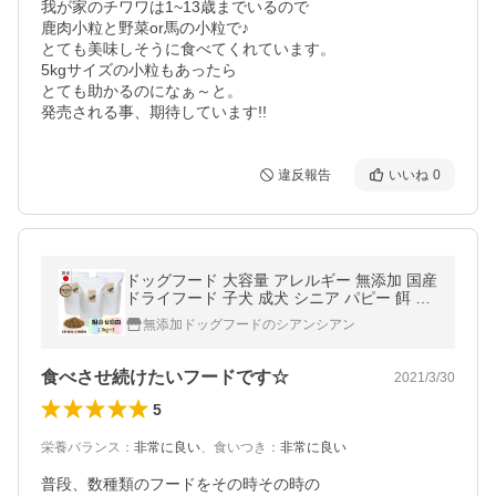
我が家のチワワは1~13歳までいるので

鹿肉小粒と野菜or馬の小粒で♪

とても美味しそうに食べてくれています。

5kgサイズの小粒もあったら

とても助かるのになぁ～と。

違反報告
いいね
0
ドッグフード 大容量 アレルギー 無添加 国産
ドライフード 子犬 成犬 シニア パピー 餌 シ
ェフドッグ CHEFDOG 2.1kg×3袋
無添加ドッグフードのシアンシアン
食べさせ続けたいフードです☆
2021/3/30
5
栄養バランス
：
非常に良い
、
食いつき
：
非常に良い
普段、数種類のフードをその時その時の
