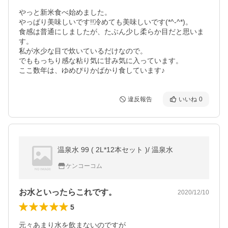
やっと新米食べ始めました。

やっぱり美味しいです!!冷めても美味しいです(*^-^*)。

食感は普通にしましたが、たぶん少し柔らか目だと思いま
す。

私が水少な目で炊いているだけなので。

でももっちり感な粘り気に甘み気に入っています。

ここ数年は、ゆめぴりかばかり食しています♪
違反報告
いいね
0
温泉水 99 ( 2L*12本セット )/ 温泉水
ケンコーコム
お水といったらこれです。
2020/12/10
5
元々あまり水を飲まないのですが
