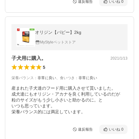
違反報告
いいね
0
オリジン【パピー】2kg
MyStyleペットストア
子犬用に購入。
2021/1/13
5
栄養バランス
：
非常に良い
、
食いつき
：
非常に良い
産まれた子犬達のフード用に購入させて貰いました。

成犬達にもオリジン・アカナを良く利用しているのだが

粒のサイズがもう少し小さいと助かるのに。と

いつも思っています。

栄養バランス的には満足しています。
違反報告
いいね
0