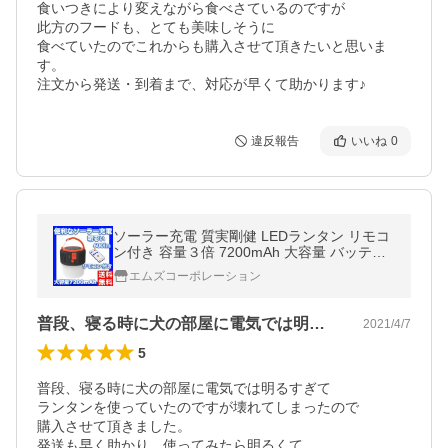
食いつきにより変えながら食べさているのですが

此方のフードも、とても美味しそうに

食べていたのでこれからも購入させて頂きたいと思いま
す。

注文から発送・到着まで、対応が早くて助かります♪
違反報告
いいね
0
ソーラー充電 質実剛健 LEDランタン リモコ
ン付き 容量３倍 7200mAh 大容量 バッテリ
ー内蔵 キャンプ アウトドア 明るい 災害 震
エムズコーポレーション
災 停電
普段、寝る時に犬の部屋に電気では明るす…
2021/4/7
5
普段、寝る時に犬の部屋に電気では明るすぎて

ランタンを使っていたのですが壊れてしまったので

購入させて頂きました。

発送も早く助かり、使ってみたら明るくて
