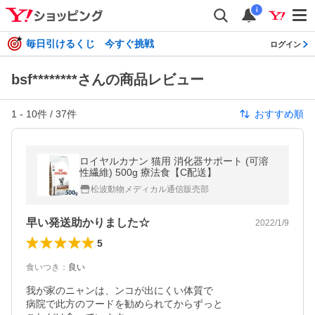
i
毎日引けるくじ 今すぐ挑戦
ログイン
bsf********さんの商品レビュー
1
-
10
件 /
37
件
おすすめ順
ロイヤルカナン 猫用 消化器サポート (可溶
性繊維) 500g 療法食【C配送】
松波動物メディカル通信販売部
早い発送助かりました☆
2022/1/9
5
食いつき
：
良い
我が家のニャンは、ンコが出にくい体質で

病院で此方のフードを勧められてからずっと
