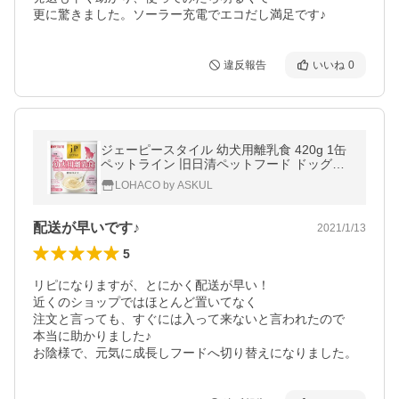
更に驚きました。ソーラー充電でエコだし満足です♪
違反報告
いいね
0
ジェーピースタイル 幼犬用離乳食 420g 1缶
ペットライン 旧日清ペットフード ドッグフ
ード ウェット 缶詰
LOHACO by ASKUL
配送が早いです♪
2021/1/13
5
リピになりますが、とにかく配送が早い！

近くのショップではほとんど置いてなく

注文と言っても、すぐには入って来ないと言われたので

本当に助かりました♪

お陰様で、元気に成長しフードへ切り替えになりました。