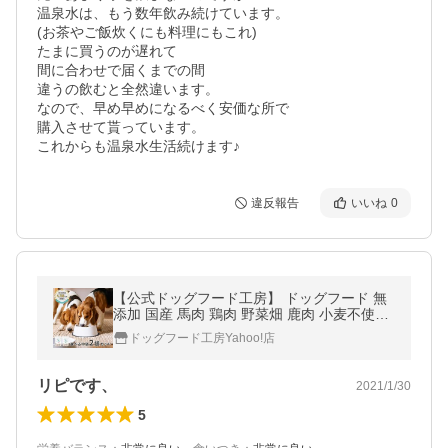
温泉水は、もう数年飲み続けています。

(お茶やご飯炊くにも料理にもこれ)

たまに買うのが遅れて

間に合わせで届くまでの間

違うの飲むと全然違います。

なので、早め早めになるべく安価な所で

購入させて貰っています。

これからも温泉水生活続けます♪
違反報告
いいね
0
【公式ドッグフード工房】 ドッグフード 無
添加 国産 馬肉 鶏肉 野菜畑 鹿肉 小麦不使用
選べる中袋 2袋セット｜ドライフード ペット
ドッグフード工房Yahoo!店
フード 全犬種 全年齢
リピです、
2021/1/30
5