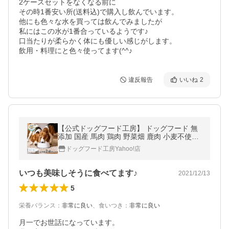
2ケースセットをなくなる前に

その時1番安い所(送料込)で購入し飲んでいます。

他にも色々な水を買っては飲んでみましたが

私にはこの水が1番合っているようです♪

口当たりが柔らかく体にも優しい感じがします。

飲用・料理にと色々使ってます(^^♪
違反報告
いいね
2
【公式ドッグフード工房】 ドッグフード 無
添加 国産 馬肉 鶏肉 野菜畑 鹿肉 小麦不使用
選べる中袋 2袋セット｜ドライフード ペット
ドッグフード工房Yahoo!店
フード 全犬種 全年齢
いつも美味しそうに食べてます♪
2021/12/13
5
栄養バランス
：
非常に良い
、
食いつき
：
非常に良い
月一でお世話になっています。
