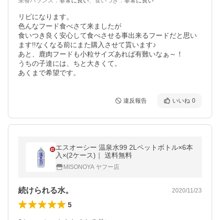
栄養バランス
：
非常に良い
、
食いつき
：
非常に良い
リピになります。

色んなフード食べさて来ましたが

食いつき良く安心して食べさせる事出来るフードだと思い
ます!!なくなる前にまた購入させて貰います♪

あと、鹿肉フードも小粒サイズあれば有難いなぁ～！

うちの子達には、ちと大きくて。

あくまで希望です。
違反報告
いいね
0
エスオーシー 温泉水99 2Lペットボトル×6本
入×(2ケース)｜ 送料無料
MISONOYA ヤフー店
続けられる水。
2020/11/23
5