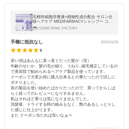
毛根幹細胞培養液+植物性成分配合 サロン仕
様ヘアケア MEDIFARMACYシャンプー コン
ディショナー 和漢植物エキス 植物由来洗浄
COSME BOWL FACTORY
成分 超PayPay祭
手櫛に抵抗なし
2024/11/26
5
若い頃はあんなに真っ直ぐだった髪が（笑）

年齢のせいか、髪の毛が細り、うねり‥縮毛矯正しているの
で美容院で勧められるヘアケア製品を使っています。

クーポンで大変お得に購入出来るとの事だったので試しに
ポチりました。

前の製品を使い始めたばかりだったので、買ってからしば
らく経ってのレビューになりすみません。

私はそれほど香りは気になりませんでした。

洗髪後、ドライする時の絡みもなく、艶のあるしっとりし
た感じに仕上がります。

また クーポン当たれば良いなぁ〜