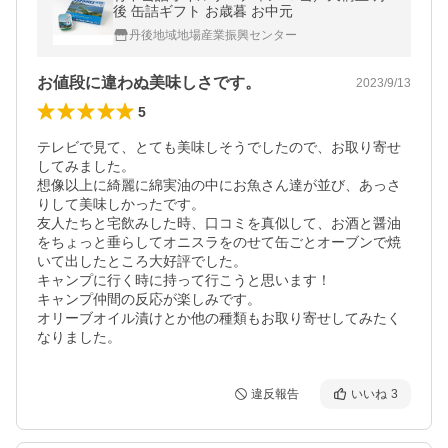
後 缶詰ギフト お歳暮 お中元
丹後地域地場産業振興センター
お値段に違わぬ美味しさです。
2023/9/13
5
テレビで見て、とても美味しそうでしたので、お取り寄せ
してみました。

想像以上に綺麗に綿実油の中にお魚さん達が並び、あっさ
りして美味しかったです。

友人たちと宅飲みした時、口コミを真似して、お酒と醤油
をちょっと垂らしてオニスラをのせて缶ごとオーブンで焼
いて出したところ大好評でした。

キャンプに行く時に持って行こうと思います！

キャンプ仲間の反応が楽しみです。

オリーブオイル漬けとか他の種類もお取り寄せしてみたく
なりました。
違反報告
いいね
3