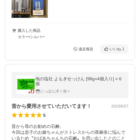
購入した商品
カラー/シルバー
違反報告
いいね
1
地の塩社 よもぎせっけん [98g×4個入り] × 6
個
にっぽん津々浦々
昔から愛用させていただいてます！
2023/6/27
5
昔から母のお勧めの石鹸。

今回は息子のお嫁ちゃんがストレスからの蕁麻疹に悩んで
いるため〝おばあちゃんちの石鹸〟を思い出したとのこと