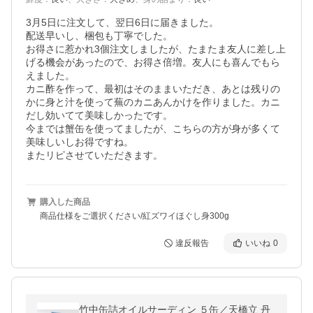
3月5日に注文して、翌日6日に届きました。

配送早いし、梱包も丁寧でした。

お得さに惹かれ3個注文しましたが、たまたま友人に差し上
げる機会があったので、お得さ倍増。友人にも喜んでもら
えました。

カニ酢を作って、最初はそのままいただき、あとは残りの
かに身と汁を使って蕪のカニあんかけを作りました。カニ
だし効いてて美味しかったです。

今までは蟹缶を使ってましたが、こちらの方が身が多くて
美味しいしお得ですね。

またリピさせていただきます。
購入した商品
商品仕様をご選択ください/紅ズワイほぐし身300g
違反報告
いいね
0
竹中缶詰オイルサーディン ５缶／天橋立 丹