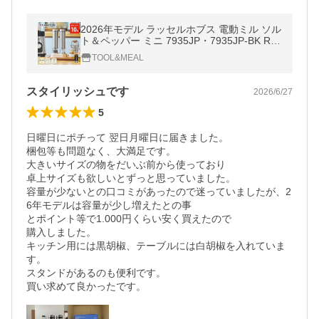
2026年モデル ラッセルホブス 電動ミル ソル
ト＆ペッパー ミニ 7935JP・7935JP-BK Rus
sell Hobbs ハンディサイズ コンパクト 岩塩
TOOL&MEAL
セラミック刃
スタイリッシュです
2026/6/27
5
日曜日にポチって 翌日月曜日に届きました。

梱包等も問題なく、大満足です。

大きいサイズの物をだいぶ前から使っており

卓上サイズも欲しいとずっと思っていました。

容量が少ないとの口コミがあったので迷っていましたが、2
6年モデルは容量が少し増えたとの事

とポイント等で1.000円くらい安く買えたので

購入しました。

キッチン用には黒胡椒、テーブルには白胡椒を入れていま
す。

スタンドがあるのも便利です。

買い求めて良かったです。