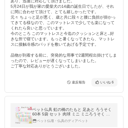
あり、迅速に対応して頂けました。

5月24日が我が家の愛柴犬の14歳の誕生日でしたが、それ
に間に合わせて頂けて、とても嬉しかったです。

元々 ちょっと足が悪く、歳と共に段々と腰に負担が掛かっ
てきてる様なので、このマットレスで少しでも楽になって
くれたら良いと思っています。

今のところ このマットレスと今迄のクッションと床と‥好
きな所で寝ています。もっと暑くなってきたら、マットレ
スに接触冷感のパッドを敷いてあげる予定です。

品物が到着する前に、突発的な用事で2週間程出掛けてしま
ったので、レビューが遅くなってしまいました。

ご丁寧な対応ありがとうございました。
違反報告
いいね
6
ペット仏具 虹の橋のたもと 足あと ろうそく
60本 5袋 セット 肉球 ミニ ミニろうそく 短
い ロウソク ネコポス対応
ペット仏壇・仏具のディアペット