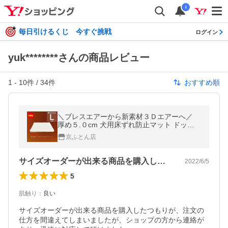
i
毎日引けるくじ 今すぐ挑戦
ログイン
yuk********さんの商品レビュー
1
-
10
件 /
34
件
おすすめ順
＼ブレスエアーから新素材３Ｄエアーへ／
厚め５.０cm 犬用床ずれ防止マット ドッグ
ケアマット 老犬用高反発ベッド Lサイズ 横1
京ふとん店
00×縦70cm
サイズオーダーが出来る商品を購入したつ…
2022/6/5
5
肌触り
：
良い
サイズオーダーが出来る商品を購入したつもりが、注文の
仕方を間違えてしまいましたが、ショップの方から連絡が