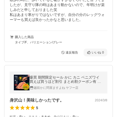
したが、見守り隊の時はあまり動かないので、年明けが楽
しみだと申しておりました笑

私はあまり寒がりではないですが、自分の分のレッグウォ
ーマーも買えば良かったかなと思いました。
購入した商品
タイプ/F、バリエーション/グレー
違反報告
いいね
0
爆買 期間限定セール かに カニ ベニズワイ
買えば買うほど割引 まとめ割クーポン有 ま
すよね 紅ズワイほぐし身300g 雑炊 サラダ
越前かに問屋ますよね ヤフー店
かに丼 カニ玉 紅ずわい
身沢山！美味しかったです。
2024/3/8
5
鮮度
：
良い
、
大きさ
：
大きめ
、
身の詰まり
：
良い