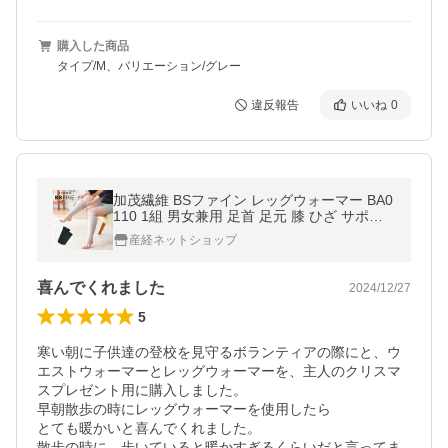
購入した商品
タイプ/M、バリエーション/グレー
違反報告
いいね
0
加茂繊維 BSファイン レッグウォーマー BA0
110 1組 男女兼用 足首 足元 膝 ひざ サポー
ター 薄手 薄い 冷え 夏用 冬用 保湿 遠赤保温
産経ネットショップ
着る岩盤浴 bsファイン
喜んでくれました
2024/12/27
5
寒い朝に子供達の登校を見守るボランティアの際にと、ウ
エストウォーマーとレッグウォーマーを、主人のクリスマ
スプレゼント用に購入しました。

早朝散歩の時にレッグウォーマーを使用したら

とても暖かいと喜んでくれました。

散歩の時に、歩いていると暖かすぎるくらいだと言ってま