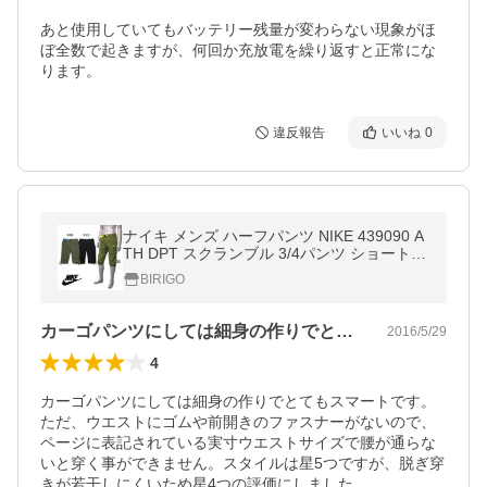
あと使用していてもバッテリー残量が変わらない現象がほ
ぼ全数で起きますが、何回か充放電を繰り返すと正常にな
違反報告
いいね
0
ナイキ メンズ ハーフパンツ NIKE 439090 A
TH DPT スクランブル 3/4パンツ ショートパ
ンツ カーゴパンツ | C
BIRIGO
カーゴパンツにしては細身の作りでとても…
2016/5/29
4
カーゴパンツにしては細身の作りでとてもスマートです。
ただ、ウエストにゴムや前開きのファスナーがないので、
ページに表記されている実寸ウエストサイズで腰が通らな
いと穿く事ができません。スタイルは星5つですが、脱ぎ穿
きが若干しにくいため星4つの評価にしました。
