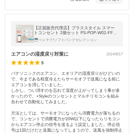
【正規販売代理店】プラススタイル スマー
トコンセント 2個セット PS-POP-W02‐FFS
スマートホームデバイス スマート家電 スマ
トレテク!ソフトバンクセレクション
ートホーム Amazon アレクサ対応
エアコンの湿度戻り対策に
2024/8/17
5
パナソニックのエアコン、エオリアの湿度戻りがひどいの
で、今まである程度冷えたらサーモオフで送風になる前に
エアコンを消していました。

しかし、つい消すのを忘れて湿度が上がってしまう事が多
かったので、+Styleのコンセントとマルチリモコンを組み
合わせて自動化してみました。

方法としては、サーモオフになったら消費電力が落ちるの
で、コンセントで消費電力が20W以下になったらリモコン
からエアコン停止の信号を送るよう設定しました。停止信
号は1回だけだと送風になってしまうので、送風を強制停止