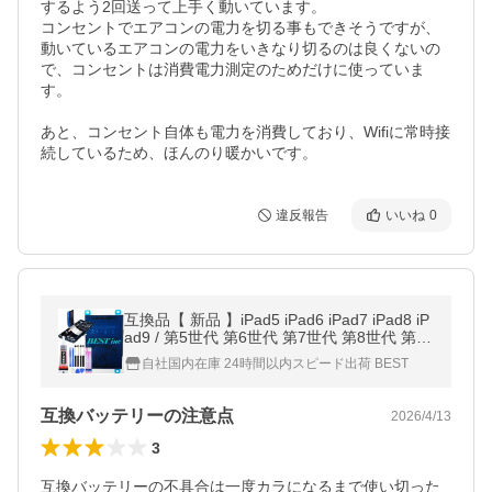
するよう2回送って上手く動いています。

コンセントでエアコンの電力を切る事もできそうですが、
動いているエアコンの電力をいきなり切るのは良くないの
で、コンセントは消費電力測定のためだけに使っていま
す。

あと、コンセント自体も電力を消費しており、Wifiに常時接
続しているため、ほんのり暖かいです。
違反報告
いいね
0
互換品【 新品 】iPad5 iPad6 iPad7 iPad8 iP
ad9 / 第5世代 第6世代 第7世代 第8世代 第9
世代 Apple / A1484 バッテリー容量:8827mA
自社国内在庫 24時間以内スピード出荷 BEST
h 電圧制限:3.73V *35
互換バッテリーの注意点
2026/4/13
3
互換バッテリーの不具合は一度カラになるまで使い切った