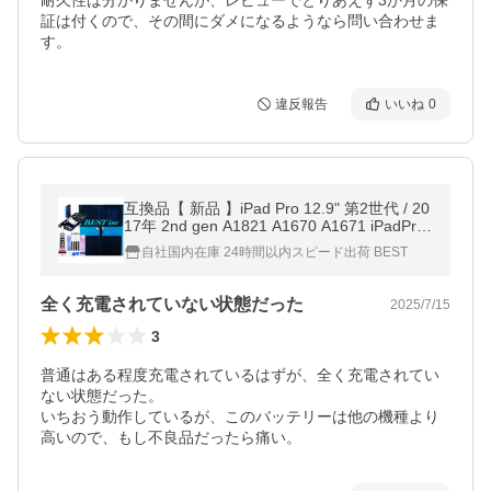
耐久性は分かりませんが、レビューでとりあえず3か月の保
証は付くので、その間にダメになるようなら問い合わせま
す。
違反報告
いいね
0
互換品【 新品 】iPad Pro 12.9" 第2世代 / 20
17年 2nd gen A1821 A1670 A1671 iPadPro
2 12.9 / A1754 バッテリー容量:10994mAh
自社国内在庫 24時間以内スピード出荷 BEST
電圧制限:3.7V *41
全く充電されていない状態だった
2025/7/15
3
普通はある程度充電されているはずが、全く充電されてい
ない状態だった。

いちおう動作しているが、このバッテリーは他の機種より
高いので、もし不良品だったら痛い。