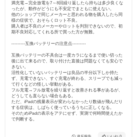
満充電→完全放電を7～8回繰り返したら持ちは多少良くな
ったが、動作がどうにも不安定でまともに使えない。

他のショップで同じメーカーと思われる物を購入したら同
様の症状で、おそらくロット不良。

購入者は不良のメーカーやロットを判別できないので、初
期不良対応してくれる所で買った方が無難。

---------互換バッテリーの注意点---------

互換バッテリーの不具合は一度カラになるまで使い切った
後に出て来るので、取り付けた直後は問題なくても安心で
きない。

活性化していないバッテリーは良品の半分以下しか持た
ず、充電できない、すぐ充電が終わる、スリープでも減っ
て行くなどの怪しい挙動がある。

フル充電→フル放電を繰り返すと改善される事があるが、
どうしても直らない場合もある。

ただ、iPadの残量表示が変わらなかったり数値が飛んだり
する症状は、しばらく使っているうちに正しくなる。

そのためiPadの表示をアテにせず、実測で何時間使えたか
で判断する。
違反報告
いいね
0