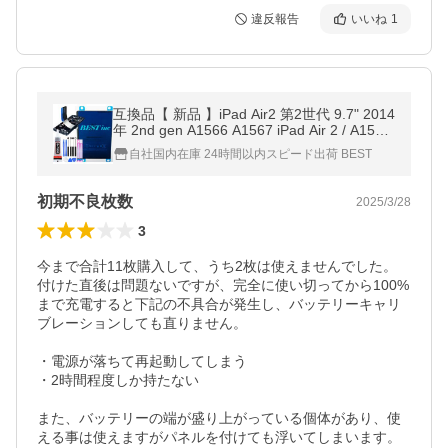
違反報告
いいね
1
互換品【 新品 】iPad Air2 第2世代 9.7" 2014
年 2nd gen A1566 A1567 iPad Air 2 / A1547
バッテリー容量:7340mAh 電圧制限:3.76V " *
自社国内在庫 24時間以内スピード出荷 BEST
36
初期不良枚数
2025/3/28
3
今まで合計11枚購入して、うち2枚は使えませんでした。

付けた直後は問題ないですが、完全に使い切ってから100%
まで充電すると下記の不具合が発生し、バッテリーキャリ
ブレーションしても直りません。

・電源が落ちて再起動してしまう

・2時間程度しか持たない

また、バッテリーの端が盛り上がっている個体があり、使
える事は使えますがパネルを付けても浮いてしまいます。
