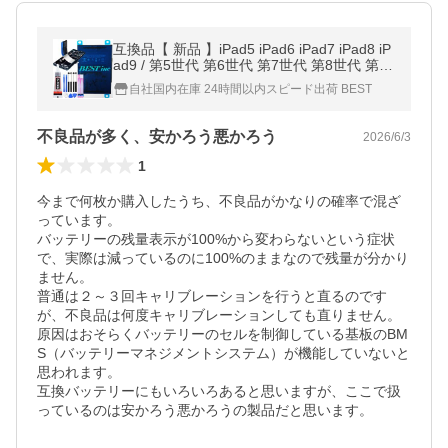
互換品【 新品 】iPad5 iPad6 iPad7 iPad8 iP
ad9 / 第5世代 第6世代 第7世代 第8世代 第9
世代 Apple / A1484 バッテリー容量:8827mA
自社国内在庫 24時間以内スピード出荷 BEST
h 電圧制限:3.73V *35
不良品が多く、安かろう悪かろう
2026/6/3
1
今まで何枚か購入したうち、不良品がかなりの確率で混ざ
っています。

バッテリーの残量表示が100%から変わらないという症状
で、実際は減っているのに100%のままなので残量が分かり
ません。

普通は２～３回キャリブレーションを行うと直るのです
が、不良品は何度キャリブレーションしても直りません。

原因はおそらくバッテリーのセルを制御している基板のBM
S（バッテリーマネジメントシステム）が機能していないと
思われます。

互換バッテリーにもいろいろあると思いますが、ここで扱
っているのは安かろう悪かろうの製品だと思います。