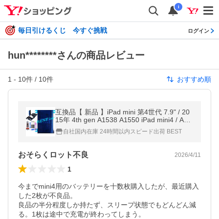
i
毎日引けるくじ 今すぐ挑戦
ログイン
hun********さんの商品レビュー
1
-
10
件 /
10
件
おすすめ順
互換品【 新品 】iPad mini 第4世代 7.9" / 20
15年 4th gen A1538 A1550 iPad mini4 / A15
46 バッテリー容量:5124mAh 電圧制限:3.8V
自社国内在庫 24時間以内スピード出荷 BEST
*37 =
おそらくロット不良
2026/4/11
1
今までmini4用のバッテリーを十数枚購入したが、最近購入
した2枚が不良品。

良品の半分程度しか持たず、スリープ状態でもどんどん減
る。1枚は途中で充電が終わってしまう。
