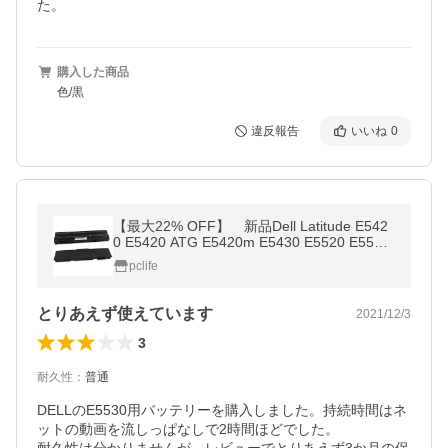
た。
購入した商品
色/黒
違反報告
いいね
0
【最大22% OFF】 新品Dell Latitude E542
0 E5420 ATG E5420m E5430 E5520 E5520
m E5530対応互換バッテリー「PSE認証取得
pclife
済み」
とりあえず使えています
2021/12/3
3
耐久性
：
普通
DELLのE5530用バッテリーを購入しました。持続時間はネ
ットの動画を流しっぱなしで2時間ほどでした。
