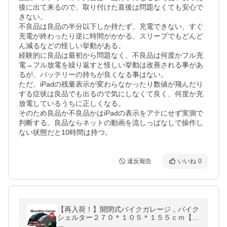
後に出て来るので、取り付けた直後は問題なくても安心で
きない。

不良品は良品の半分以下しか持たず、充電できない、すぐ
充電が終わったり逆に時間がかかる、スリープでもどんど
ん減るなどの怪しい挙動がある。

経験的に良品は最初から問題なく、不良品は何度かフル充
電→フル放電を繰り返すと怪しい挙動は改善される事があ
るが、バッテリーの持ちが良くなる事はない。

ただ、iPadの残量表示が変わらなかったり数値が飛んだり
する症状は良品でも出るので気にしなくて良く、何度か充
放電しているうちに正しくなる。

そのため良品か不良品かはiPadの表示をアテにせず実測で
判断する。良品ならネットの動画を流しっぱなしで操作し
ない状態だと10時間は持つ。
違反報告
いいね
0
【再入荷！】開閉式バイクガレージ，バイク
シェルター２７０＊１０５＊１５５ｃｍ【２
色選択】【送料無料】【即納】