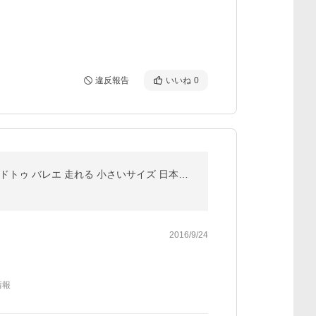
違反報告
いいね
0
パンプス 痛くない 歩きやすい 大きいサイズ ローヒール ぺたんこ 黒 フラットシューズ レディース ラウンドトゥ バレエ 走れる 小さいサイズ 日本製 靴
2016/9/24
情報