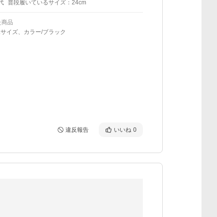
代
普段履いているサイズ：24cm
た商品
Lサイズ、カラー/ブラック
違反報告
いいね
0