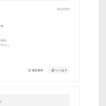
2022/3/25
情報
た商品
ブラウン
違反報告
いいね
0
◎