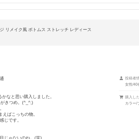
ジ リメイク風 ボトムス ストレッチ レディース
通
投稿者
女性/40
るかなと思い購入しました。

購入し
つめ。(^_^;)

カラー/


まえばこっちの物。

感じです。

目じゃないのね。(笑)