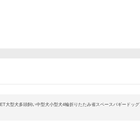
PET大型犬多頭飼い中型犬小型犬4輪折りたたみ省スペースバギードッ