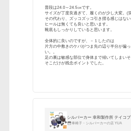
普段は24.0～24.5㎝です。

サイズが丁度良過ぎて、履くのが少し大変。(笑)
その代わり、ズッコズッコ引き摺る感じはない
ヒールは無くても良いと思います。

靴底もしっかりしていると思います。

全体的に良いのですが、－１したのは

片方の中敷きのケバがつま先の辺り半分が偏っ
い。。

足の裏は敏感な部位で身体まで傾いてしまいそ
そこだけが残念ポイントでした。
シルバーカー 幸和製作所 テイコブ ボ
車椅子・シルバーカーの店 YUA