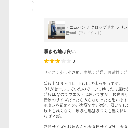
デニムパンツ クロップド丈 フリン
and it(アンドイット)
履き心地は良い
3
サイズ
：
少し小さめ
、
生地
：
普通
、
伸縮性
：
普
普段上は３～４L、下はLLの太っチョです。

３Lがセールしていたので、少しゆったり履け
普段LLなのでウエストは緩いですが、お腹周りがき
普段のサイズだったら入らなかったと思います。
ボタンを留めるのが大変ですが(笑)、履いてし
股上も浅くなく、履き心地はきつくも無く良い
なぜ？(笑)

普通サイズの服屋さんの大き目サイズは、大き