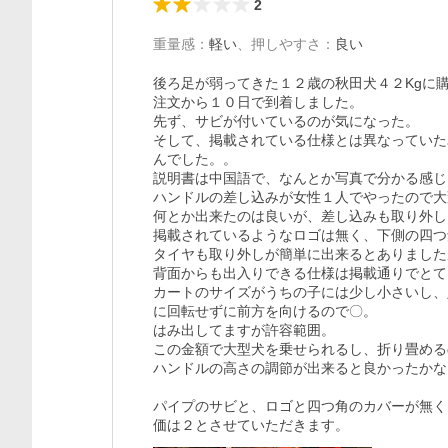
2
重量感
：
軽い
、
押しやすさ
：
良い
後ろ足が弱ってきた１２歳の秋田犬４２Kgに購
注文から１０日で到着しました。

先ず、サビが付いているのが気になった。

そして、掲載されている仕様とは異なっていた
んでした。。

説明書は中国語で、なんとか写真で分かる感じ
ハンドルの差し込みが女性１人でやったので大
何とか出来たのは良いが、差し込みも取り外し
掲載されているようなロゴは無く、下側の四つ
タイヤも取り外しが簡単に出来るとありました
背面からも出入りできる仕様は掲載通りでとて
カートのサイズがうちの子には少し小さいし、
に回転せずに前方を向けるので〇。

はみ出してますが許容範囲。

この金額で大型犬を乗せられるし、折り畳める
ハンドルの高さの調節が出来ると良かったかな
パイプのサビと、ロゴと四つ角のカバーが無く
価は２とさせていただきます。