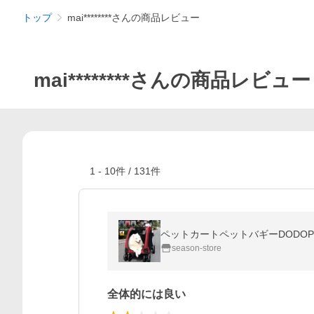
トップ
mai********さんの商品レビュー
mai********さんの商品レビュー
1
-
10
件 /
131
件
ペットカートペットバギーDODO
season-store
全体的には良い