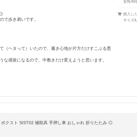
女性/40


購入し
ので歩き易いです。

サイズ/
て（ヘタって）いたので、履き心地が片方だけすこぶる悪
うな感覚になるので、中敷きだけ変えようと思います。

クスト SIST02 補助具 手押し車 おしゃれ 折りたたみ ◎