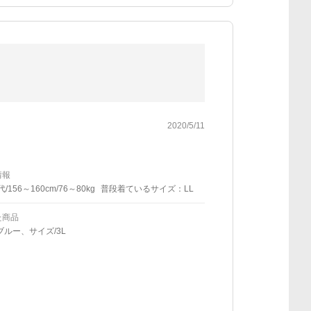
2020/5/11
情報
代/156～160cm/76～80kg
普段着ているサイズ：LL
た商品
ブルー、サイズ/3L