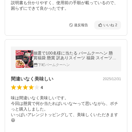
説明書も分かりやすく、使用前の手順が載っているので、
困らずにできて良かったです。
違反報告
いいね
2
抽選で100名様に当たる バームクーヘン 懸
賞福袋 懸賞 訳ありスイーツ 福袋 スイーツ福
袋 洋菓子 送料無料 爆買
下町バームクーヘン
間違いなく美味しい
2025/12/31
4
味は間違いなく美味しいです。

今回は懸賞で何か当たればいいな〜って思いながら、ポチ
っと購入しました。

いっぱいアレンジトッピングして、美味しくいただきます
😆