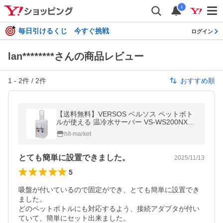
i
毎日引けるくじ 今すぐ挑戦
ログイン
lan********さんの商品レビュー
1
-
2
件 /
2
件
おすすめ順
【送料無料】VERSOS ベルソス ペットボト
ルが使える 温冷水サーバー VS-WS200NX-W
H 温水 冷水 お手軽
hit-market
とても簡単に設置できました。
2025/11/13
5
吸盤が付いているので固定ができ、とても簡単に設置でき
ました。

どのペットボトルにも対応するよう、接続アダプタが付い
ていて、簡単にセット出来ました。
