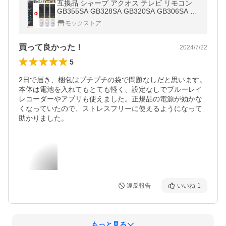
互換品 シャープ アクオス テレビ リモコン
GB355SA GB328SA GB320SA GB306SA 4T
- SHARP AQUOS 汎用性が高い 代用リモコ
モックストア
ン REMOSTA
買って良かった！
2024/7/22
5
2日で届き、梱包はプチプチの袋で問題なしだと思います。

本体は電池を入れてもとても軽く、設定なしでブルーレイ
レコーダーやアプリも使えました。正規品の電源が効かな
くなっていたので、ストレスフリーに使えるようになって
助かりました。
違反報告
いいね
1
もっと見る