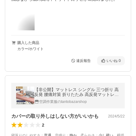
購入した商品
カラー/ホワイト
違反報告
いいね
0
【非公開】マットレス シングル 三つ折り 高
反発 腰痛対策 折りたたみ 高反発マットレス
ベッドマットレス 極厚10cm 硬さ 190N
空調作業服のtantobazarshop
カバーの取り外しはしない方がいいかも
2024/5/22
2
寝返りのしやすさ
：
普通
、
音鳴り
：
静か
、
柔らかさ
：
少し硬い
、
横揺