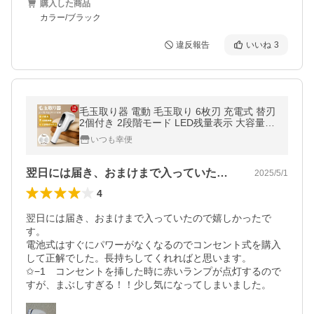
購入した商品
カラー/ブラック
違反報告
いいね
3
毛玉取り器 電動 毛玉取り 6枚刃 充電式 替刃
2個付き 2段階モード LED残量表示 大容量ボ
ックス 安全装置 生地を傷めない 日本語説明
いつも幸便
書
翌日には届き、おまけまで入っていたので…
2025/5/1
4
翌日には届き、おまけまで入っていたので嬉しかったで
す。

電池式はすぐにパワーがなくなるのでコンセント式を購入
して正解でした。長持ちしてくれればと思います。

✩−1　コンセントを挿した時に赤いランプが点灯するので