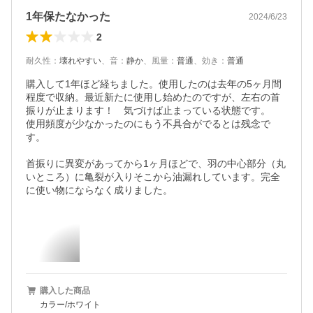
1年保たなかった
2024/6/23
2
耐久性
：
壊れやすい
、
音
：
静か
、
風量
：
普通
、
効き
：
普通
購入して1年ほど経ちました。使用したのは去年の5ヶ月間
程度で収納。最近新たに使用し始めたのですが、左右の首
振りが止まります！　気づけば止まっている状態です。　
使用頻度が少なかったのにもう不具合がでるとは残念で
す。

首振りに異変があってから1ヶ月ほどで、羽の中心部分（丸
いところ）に亀裂が入りそこから油漏れしています。完全
に使い物にならなく成りました。
購入した商品
カラー/ホワイト