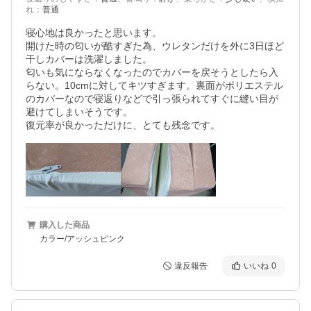
れ
：
普通
寝心地は良かったと思います。

開けた時の匂いが酷すぎた為、ウレタンだけを外に3日ほど
干しカバーは洗濯しました。

匂いも気にならなくなったのでカバーを戻そうとしたら入
らない。10cmに対してキツすぎます。裏面がポリエステル
のカバーなので寝返りなどで引っ張られてすぐに縫い目が
避けてしまいそうです。

復元率が良かっただけに、とても残念です。
購入した商品
カラー/アッシュピンク
違反報告
いいね
0