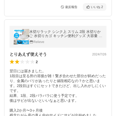
違反報告
いいね
2
水切りラック シンク上 スリム 2段 水切りか
ご 水切りカゴ キッチン便利グッズ 大容量 ラ
ック 省スペース キッチンラック キッチン収
Relieve
納
とりあえず使えそう
2024/7/26
2
翌日には届きました。

1段目は至る所の溶接が雑！繋ぎ合わせた部分が斜めだった
り、金属のバリがあったりと値段相応なの？かと思いま
す。2段目はすぐにセットできたけど、出し入れがしにくい
です。

結果、1段、2段バラバラに使う予定です。

後はサビが出ないといいなぁと思います。

購入2か月〜3ヶ月後

残念ながら底の真ん中やサイドにサビが出始めました。　