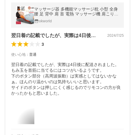
マッサージ器 多機能マッサージ枕 小型 全身
腰 足 背中 肩 首 電熱 マッサージ機 肩こり
ネックピロー ネックマッサージャー プレゼ
okworld
ント温熱 母の日 ギフト
翌日着の記載でしたが、実際は4日後に配…
2024/7/25
3
使い心地
：
普通
翌日着の記載でしたが、実際は4日後に配送されました。

もみ玉を首筋に当てるにはコツがいるようです。

下のボタン部分（高周波振動）は実感としてはないかな
ぁ。ほんのり温かいのは気持ちいいと思います。

サイドのボタンは押しにくく感じるのでリモコンの方が良
かったかもと思いました。