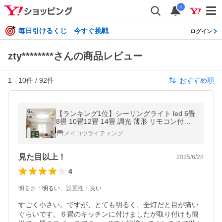
i
毎日引けるくじ 今すぐ挑戦
ログイン
zty********さんの商品レビュー
1
-
10
件 /
92
件
おすすめ順
【ランキング1位】シーリングライト led 6畳
8畳 10畳12畳 14畳 調光 薄形 リモコン付き
LEDシーリングライト 照明器具 おしゃれ 常
メイコウライティング
夜灯タイマー洋室 和室
見た目以上！
2025/6/28
4
明るさ
：
明るい
、
設置性
：
良い
すごく小さい。ですが、とても明るく、全灯だと目が痛い
ぐらいです。６畳のキッチンに付けましたが取り付けも簡