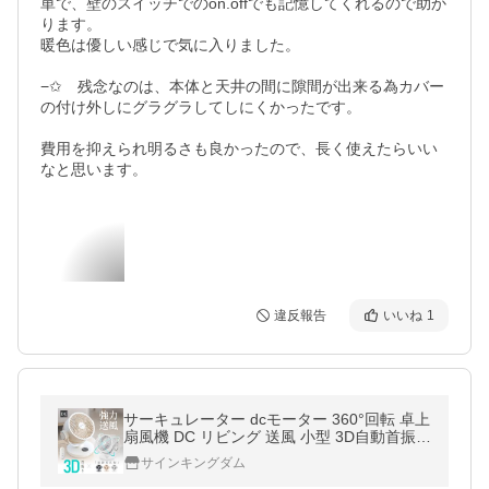
単で、壁のスイッチでのon.offでも記憶してくれるので助か
ります。

暖色は優しい感じで気に入りました。

−✩　残念なのは、本体と天井の間に隙間が出来る為カバー
の付け外しにグラグラしてしにくかったです。

費用を抑えられ明るさも良かったので、長く使えたらいい
なと思います。
違反報告
いいね
1
サーキュレーター dcモーター 360°回転 卓上
扇風機 DC リビング 送風 小型 3D自動首振り
タイマー 空気循環 梅雨 衣類乾燥 冷房 換気
サインキングダム
回転 省エネ