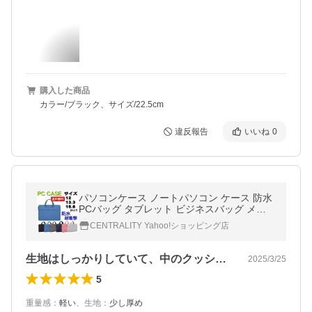
購入した商品
カラー/ブラック、サイズ/22.5cm
違反報告
いいね
0
パソコンケース ノートパソコン ケース 防水
PCバッグ タブレット ビジネスバッグ メン
ズ レディース PCケース A4 11 12 13 13.3 1
CENTRALITY Yahoo!ショッピング店
4 15 15.6 インチ
生地はしっかりしていて、中のクッション…
2025/3/25
5
重量感
：
軽い
、
生地
：
少し厚め