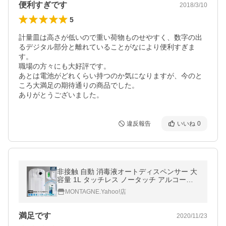
便利すぎです
2018/3/10
5
計量皿は高さが低いので重い荷物ものせやすく、数字の出
るデジタル部分と離れていることがなにより便利すぎま
す。

職場の方々にも大好評です。

あとは電池がどれくらい持つのか気になりますが、今のと
ころ大満足の期待通りの商品でした。

ありがとうございました。
違反報告
いいね
0
非接触 自動 消毒液オートディスペンサー 大
容量 1L タッチレス ノータッチ アルコール
消毒 自動噴射機 ウイルス対策 除菌 消毒 DIP
MONTAGNE.Yahoo!店
01-1
満足です
2020/11/23