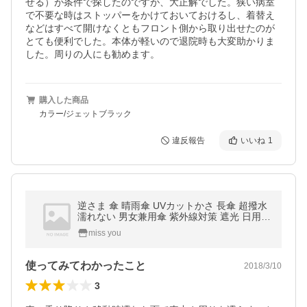
せる）が条件で探したのですが、大正解でした。狭い病室
で不要な時はストッパーをかけておいておけるし、着替え
などはすべて開けなくともフロント側から取り出せたのが
とても便利でした。本体が軽いので退院時も大変助かりま
した。周りの人にも勧めます。
購入した商品
カラー/ジェットブラック
違反報告
いいね
1
逆さま 傘 晴雨傘 UVカットかさ 長傘 超撥水
濡れない 男女兼用傘 紫外線対策 遮光 日用品
C型 内側 送料無料
miss you
使ってみてわかったこと
2018/3/10
3