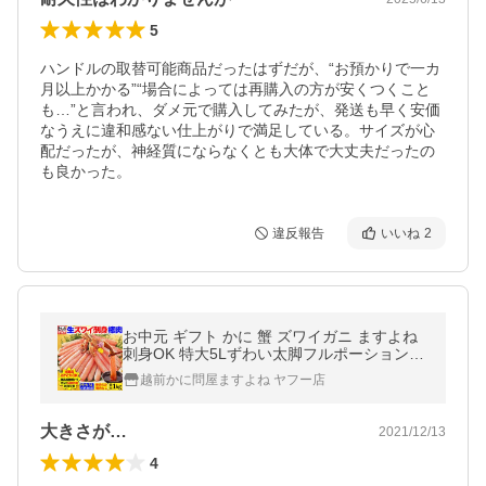
5
ハンドルの取替可能商品だったはずだが、“お預かりで一カ
月以上かかる”“場合によっては再購入の方が安くつくこと
も…”と言われ、ダメ元で購入してみたが、発送も早く安価
なうえに違和感ない仕上がりで満足している。サイズが心
配だったが、神経質にならなくとも大体で大丈夫だったの
も良かった。
違反報告
いいね
2
お中元 ギフト かに 蟹 ズワイガニ ますよね
刺身OK 特大5Lずわい太脚フルポーション棒
肉100% 総重量最大1kg 高級かに料亭 贈答
越前かに問屋ますよね ヤフー店
爆買
大きさが…
2021/12/13
4