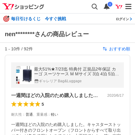
i
毎日引けるくじ 今すぐ挑戦
ログイン
nen********さんの商品レビュー
1
-
10
件 /
92
件
おすすめ順
最大51%★7/23迄 特典付 正規品2年保証 カ
ーゴ スーツケース M Mサイズ 3泊 4泊 5泊 C
ARGO 軽量 ストッパー AiR LAYER トリオ
ギャレリア Bag&Luggage
フロントオープン 60L CAT648LY
一週間ほどの入院のため購入しました。キ…
2020/6/17
5
耐久性
：
普通
、
重量感
：
軽い
一週間ほどの入院のため購入しました。キャスターストッ
パー付きのフロントオープン（フロントからすべて取り出