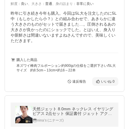
鮮度
：
良い
、
大きさ
：
普通
、
身の詰まり
：
非常に良い
昨年に引き続き今年も購入。今回は5L大を注文したのに5L
中（もしかしたら小？）との組み合わせで、あきらかに違
う大きさのものがセットで届きました…。圧倒されるあの
大きさが良かったのにショックでした。とはいえ、身入り
や新鮮さは間違いないますよねさんですので、美味しくい
ただきます。
購入した商品
本ズワイ棒肉フルポーション約900gの仕様をご選択下さい/5L大
サイズ 約8.5cm～13cm×約16～22本
違反報告
いいね
0
天然ジェット 8.0mm ネックレス イヤリング
ピアス 2点セット 保証書付 ジェット アクセ
サリー 天然石 ブラックフォーマル パワース
nina’s (ニナーズ)
トーン NGR-JN1015 送料無料