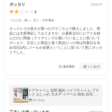
ガッカリ
2026/1/7
2
つけ心地
：
良い
、
長さ
：
やや長め
ネックレスの長さが選べたのでこちらで購入しました。商
品には大変満足しておりますが、お通夜当日にピアスを頼
んだのに間違ってイヤリングが届いていることに気づいて
ガッカリ。注文した商品と違う商品だった時は到着日を含
め3日以内にメールが必要ということに気づいて更にガッカ
リでした。
違反報告
いいね
0
ドアチャイム 玄関 風鈴 パイプチャイム ブラ
ック おしゃれ 引き戸 ドアベル 防犯 自宅 店
入り口 呼び鈴 ウインドチャイム マグネット
Vie Shop
風水 鈴