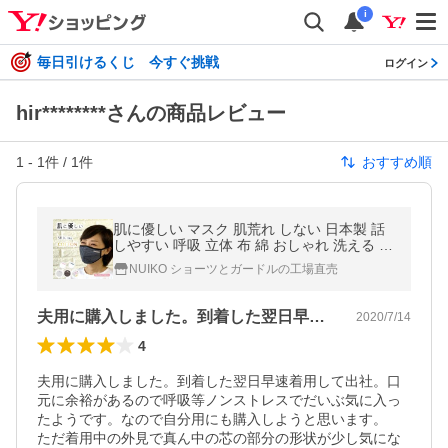
i
毎日引けるくじ 今すぐ挑戦
ログイン
hir********さんの商品レビュー
1
-
1
件 /
1
件
おすすめ順
肌に優しい マスク 肌荒れ しない 日本製 話
しやすい 呼吸 立体 布 綿 おしゃれ 洗える 吸
水速乾 UVカット ピーチテックオフィストー
NUIKO ショーツとガードルの工場直売
ク 小林縫製
夫用に購入しました。到着した翌日早速着…
2020/7/14
4
夫用に購入しました。到着した翌日早速着用して出社。口
元に余裕があるので呼吸等ノンストレスでだいぶ気に入っ
たようです。なので自分用にも購入しようと思います。

ただ着用中の外見で真ん中の芯の部分の形状が少し気にな