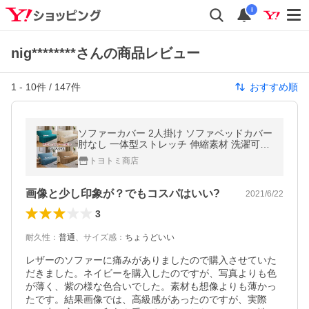
i
nig********さんの商品レビュー
1
-
10
件 /
147
件
おすすめ順
ソファーカバー 2人掛け ソファベッドカバー
肘なし 一体型ストレッチ 伸縮素材 洗濯可能
柔らかい 無地 犬 猫 傷 防止 伸びる 北欧風
トヨトミ商店
ぴったりフィット式 25色
画像と少し印象が？でもコスパはいい?
2021/6/22
3
耐久性
：
普通
、
サイズ感
：
ちょうどいい
レザーのソファーに痛みがありましたので購入させていた
だきました。ネイビーを購入したのですが、写真よりも色
が薄く、紫の様な色合いでした。素材も想像よりも薄かっ
たです。結果画像では、高級感があったのですが、実際