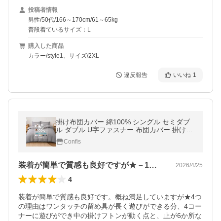
投稿者情報
男性/50代/166～170cm/61～65kg
普段着ているサイズ：L
購入した商品
カラー/style1、サイズ/2XL
違反報告
いいね
1
掛け布団カバー 綿100% シングル セミダブ
ル ダブル U字ファスナー 布団カバー 掛けふ
とんカバー コットン 綾織り 無地 抗菌 速乾
Confis
通気性 防ダニ 洗える 丸洗い
装着が簡単で質感も良好ですが★－1です。
2026/4/25
4
装着が簡単で質感も良好です。概ね満足していますが★4つ
の理由はワンタッチの留め具が長く遊びができる分、4コー
ナーに遊びができ中の掛けフトンが動く点と、止が6か所な