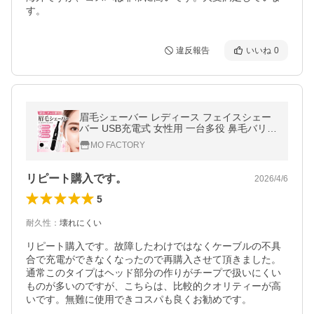
す。
違反報告
いいね
0
眉毛シェーバー レディース フェイスシェー
バー USB充電式 女性用 一台多役 鼻毛バリカ
ン 高性能 電動シェーバー コードレス
MO FACTORY
リピート購入です。
2026/4/6
5
耐久性
：
壊れにくい
リピート購入です。故障したわけではなくケーブルの不具
合で充電ができなくなったので再購入させて頂きました。
通常このタイプはヘッド部分の作りがチープで扱いにくい
ものが多いのですが、こちらは、比較的クオリティーが高
いです。無難に使用できコスパも良くお勧めです。