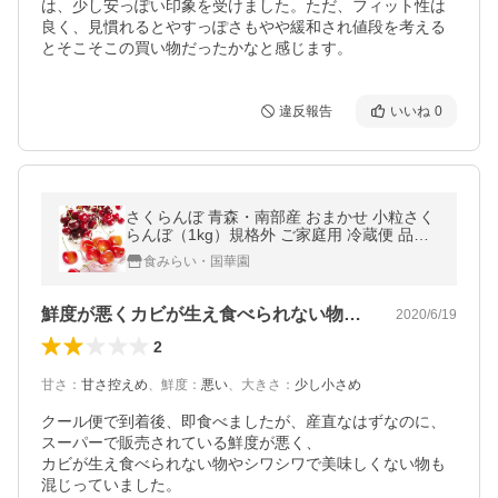
は、少し安っぽい印象を受けました。ただ、フィット性は
良く、見慣れるとやすっぽさもやや緩和され値段を考える
とそこそこの買い物だったかなと感じます。
違反報告
いいね
0
さくらんぼ 青森・南部産 おまかせ 小粒さく
らんぼ（1kg）規格外 ご家庭用 冷蔵便 品種
指定不可 サクランボ チェリー フルーツ 国華
食みらい・国華園
園
鮮度が悪くカビが生え食べられない物が混入
2020/6/19
2
甘さ
：
甘さ控えめ
、
鮮度
：
悪い
、
大きさ
：
少し小さめ
クール便で到着後、即食べましたが、産直なはずなのに、
スーパーで販売されている鮮度が悪く、

カビが生え食べられない物やシワシワで美味しくない物も
混じっていました。
