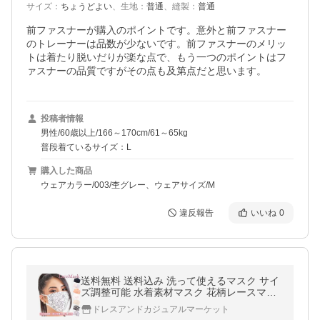
サイズ
：
ちょうどよい
、
生地
：
普通
、
縫製
：
普通
前ファスナーが購入のポイントです。意外と前ファスナー
のトレーナーは品数が少ないです。前ファスナーのメリッ
トは着たり脱いだりが楽な点で、もう一つのポイントはフ
ァスナーの品質ですがその点も及第点だと思います。
投稿者情報
男性/60歳以上/166～170cm/61～65kg
普段着ているサイズ：L
購入した商品
ウェアカラー/003/杢グレー、ウェアサイズ/M
違反報告
いいね
0
送料無料 送料込み 洗って使えるマスク サイ
ズ調整可能 水着素材マスク 花柄レースマス
ク オールシーズン対応 春夏秋冬対応 立体 3
ドレスアンドカジュアルマーケット
D エレガンス