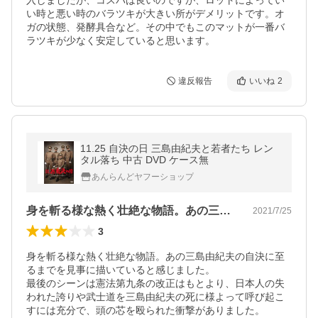
入しましたが、コスパは良いのですが、ロットによってい
い時と悪い時のバラツキが大きい所がデメリットです。オ
ガの状態、発酵具合など。その中でもこのマットが一番バ
ラツキが少なく安定していると思います。
違反報告
いいね
2
11.25 自決の日 三島由紀夫と若者たち レン
タル落ち 中古 DVD ケース無
あんらんどヤフーショップ
身を斬る様な熱く壮絶な物語。あの三島由…
2021/7/25
3
身を斬る様な熱く壮絶な物語。あの三島由紀夫の自決に至
るまでを見事に描いていると感じました。

最後のシーンは憲法第九条の改正はもとより、日本人の失
われた誇りや武士道を三島由紀夫の死に様よって呼び起こ
すには充分で、頭の芯を殴られた衝撃がありました。