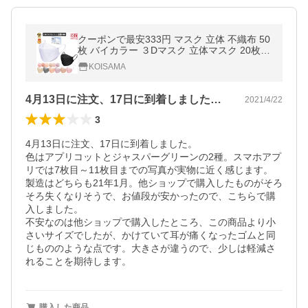
クーポンで最安333円 マスク 立体 不織布 50
枚 バイカラー ３Dマスク 立体マスク 20枚
不織布 血色マスク バイカラーマスク 高評価
KOISAMA
送料無料 cicibella
4月13日に注文、17日に到着しました…
2021/4/22
3
4月13日に注文、17日に到着しました。

色はアプリコットとジャスパーグリーンの2種。スマホアプ
リでは7枚目～11枚目までの写真が実物に近く感じます。

製造はどちらも21年1月。他ショップで購入したものがそろ
そろ失くなりそうで、お値段が安かったので、こちらで購
入しました。

不安なのは他ショップで購入したところ、この商品より小
さいサイズでしたが、かけていて耳が痛くなったゴムと同
じもののような点です。大きさが違うので、少しは軽減さ
れることを期待します。
購入した商品