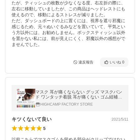
たが、ティッシュの枚数が少なくなる度、右左折の際に、
左右に移動していましたが、この商品はヘッドレストにも
使えるので、移動によるストレスが減りました。

ただ、ダッシュボードの上に置くには、視界を遮り邪魔に
感じるため、元々ぬいぐるみなどを置いていて、平気とい
う方以外には、お勧めしません。ボックスティッシュ以外
を置かない私には、前が見えにくく、邪魔以外の感想がで
ませんでした。
違反報告
いいね
0
マスク 耳が痛くならない グッズ マスクバン
ド ワンタッチ着脱 耳が痛くない ゴム紐補助
バンド ベルト クリップ マスク補助 痛み軽減
HIGHCAMP FACTORY STORE
カラフル かわいい 日本製
キツくないて良い
2021/5/11
5
以前こちらでマスクゴムを留める部分がクリップではない