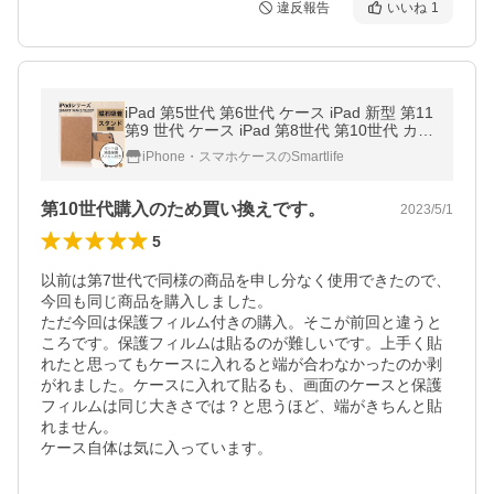
違反報告
いいね
1
iPad 第5世代 第6世代 ケース iPad 新型 第11
第9 世代 ケース iPad 第8世代 第10世代 カバ
ー 手帳型 オートスリープ マグネット式 スタ
iPhone・スマホケースのSmartlife
ンド レザー フィルム付
第10世代購入のため買い換えです。
2023/5/1
5
以前は第7世代で同様の商品を申し分なく使用できたので、
今回も同じ商品を購入しました。

ただ今回は保護フィルム付きの購入。そこが前回と違うと
ころです。保護フィルムは貼るのが難しいです。上手く貼
れたと思ってもケースに入れると端が合わなかったのか剥
がれました。ケースに入れて貼るも、画面のケースと保護
フィルムは同じ大きさでは？と思うほど、端がきちんと貼
れません。

ケース自体は気に入っています。