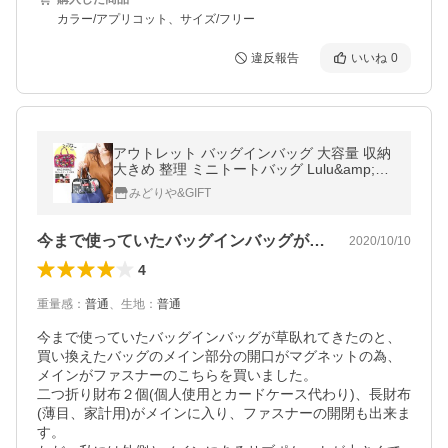
カラー/アプリコット、サイズ/フリー
違反報告
いいね
0
アウトレット バッグインバッグ 大容量 収納
大きめ 整理 ミニトートバッグ Lulu&amp;be
rry ファスナー付き インナーバッグ ar-KBIN
みどりや&GIFT
m メール便送料無料
今まで使っていたバッグインバッグが草臥…
2020/10/10
4
重量感
：
普通
、
生地
：
普通
今まで使っていたバッグインバッグが草臥れてきたのと、
買い換えたバッグのメイン部分の開口がマグネットの為、
メインがファスナーのこちらを買いました。

二つ折り財布２個(個人使用とカードケース代わり)、長財布
(薄目、家計用)がメインに入り、ファスナーの開閉も出来ま
す。
