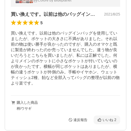
Colore by Blueplanet
BAG 旅行 ポーチ 丈夫 花柄
買い換えです。以前は他のバッグインバッ…
2021/8/25
5
買い換えです。以前は他のバッグインバッグを使用してい
ましたが、ポケットの大きさに不満がありました。それ以
前の物は使い勝手が良かったのですが、購入のオマケと既
に製造が終わったのか売っていませんでした。違う物が良
いだろうとこちらを買いましたが、私には正解でした。何
よりメインのポケットに小さなポケットが付いていないの
が良かったです。横幅が同じポケットはありましたが、横
幅の違うポケットが外側のみ。手帳やイヤホン、ウェット
ティッシュ2種、飴など全部入ってバッグの整理が以前の物
より楽です。
購入した商品
柄/ウサギ
違反報告
いいね
2