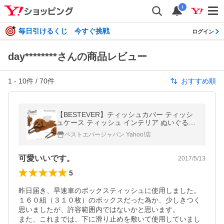
i
毎日引けるくじ 今すぐ挑戦
ログイン
day********さんの商品レビュー
1
-
10
件 /
70
件
おすすめ順
【BESTEVER】ティッシュカバー ティッシ
ュケース ティッシュ インテリア ぬいぐるみ
犬 トイプードル
ベストエバージャパン Yahoo!店
可愛いいです。
2017/5/13
5
昨日届き、早速車のボックスティッシュに使用しました。

１６０組（３１０枚）のボックスだった為か、少しきつく
思いましたが、許容範囲内ではないかと思います。

また、これまでは、下に滑り止めを敷いて使用していまし