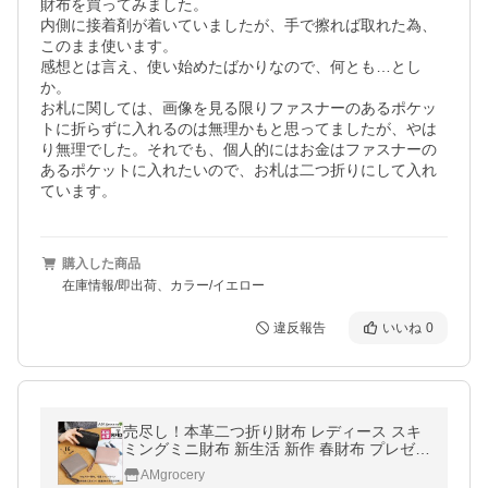
財布を買ってみました。

内側に接着剤が着いていましたが、手で擦れば取れた為、
このまま使います。

感想とは言え、使い始めたばかりなので、何とも…とし
か。

お札に関しては、画像を見る限りファスナーのあるポケッ
トに折らずに入れるのは無理かもと思ってましたが、やは
り無理でした。それでも、個人的にはお金はファスナーの
あるポケットに入れたいので、お札は二つ折りにして入れ
ています。
購入した商品
在庫情報/即出荷、カラー/イエロー
違反報告
いいね
0
売尽し！本革二つ折り財布 レディース スキ
ミングミニ財布 新生活 新作 春財布 プレゼン
ト 2025 母の日 送料無料 安い プチプラ 開運
AMgrocery
軽量 コンパクト