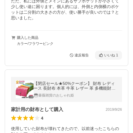
ただ、私には外側とメインにあるサブポケットが小さくて
少し使い途に困ります。個人的には、外側と内側横のポケ
ットは二分割の大きさの方が、使い勝手が良いのでは？と
思いました。
購入した商品
カラー/フラワーピンク
違反報告
いいね
1
【閉店セール★50%クーポン】 財布 レディ
ース 長財布 本革 牛革 レザー 革 多機能財布
マルチケース カードケース 二つ折り かわい
薔薇雑貨のおしゃれ姫
い 誕生日 プレゼント 母の日
家計用の財布として購入
2019/9/26
4
使用していた財布が壊れてきたので、以前迷ったこちらの