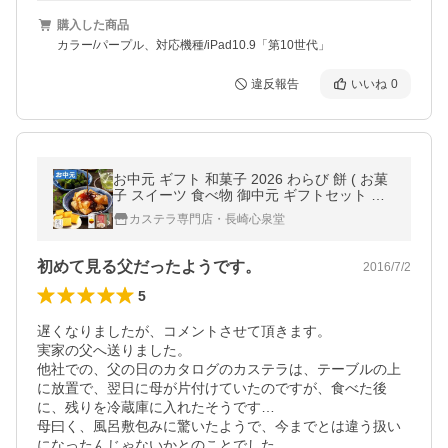
購入した商品
カラー/パープル、対応機種/iPad10.9「第10世代」
違反報告
いいね
0
お中元 ギフト 和菓子 2026 わらび 餅 ( お菓
子 スイーツ 食べ物 御中元 ギフトセット 高
級 施設 おしゃれ 菓子 挨拶 爆買 ) カステラ
カステラ専門店・長崎心泉堂
0.3号 SGIG
初めて見る父だったようです。
2016/7/2
5
遅くなりましたが、コメントさせて頂きます。

実家の父へ送りました。

他社での、父の日のカタログのカステラは、テーブルの上
に放置で、翌日に母が片付けていたのですが、食べた後
に、残りを冷蔵庫に入れたそうです…

母曰く、風呂敷包みに驚いたようで、今までとは違う扱い
になったんじゃないかとのことでした。
