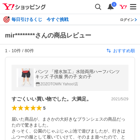
i
毎日引けるくじ 今すぐ挑戦
ログイン
mir********さんの商品レビュー
1
-
10
件 /
80
件
おすすめ順
パンツ 「撥水加工」水陸両用ハーフパンツ
キッズ 子供服 男の子 女の子
ZOZOTOWN Yahoo!店
すごくいい買い物でした。大満足。
2021/5/29
5
届いた商品が、まさかの大好きなブランシェスの商品だっ
たので驚きました。

さっそく、公園のじゃぶじゃぶ池で遊びましたが、行きは
ふつーの服として履いていけて、そのまま遊べたので、と