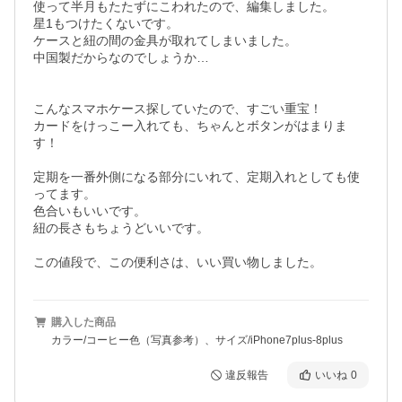
使って半月もたたずにこわれたので、編集しました。

星1もつけたくないです。

ケースと紐の間の金具が取れてしまいました。

中国製だからなのでしょうか…

こんなスマホケース探していたので、すごい重宝！

カードをけっこー入れても、ちゃんとボタンがはまりま
す！

定期を一番外側になる部分にいれて、定期入れとしても使
ってます。

色合いもいいです。

紐の長さもちょうどいいです。

この値段で、この便利さは、いい買い物しました。
購入した商品
カラー/コーヒー色（写真参考）、サイズ/iPhone7plus-8plus
違反報告
いいね
0