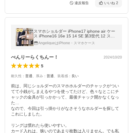
違反報告
いいね
2
スマホショルダー iPhone17 iphone air ケー
ス iPhone16 16e 15 14 SE 第3世代 12 スト
ラップ付 携帯 ショルダーストラップ アイホ
AngeliqueはiPhone・スマホケース
ン アイフォン 12
べんりーらくちんー！
2024/10/20
5
耐久性
：
普通
、
厚み
：
普通
、
装着感
：
良い
前は、同じショルダーのスマホホルダーのチャックがつい
てて小銭がしまえるやつを使ってたけど、色々なとこにチ
ャックの金具が引っかかって、最後チャック開かなくなっ
た…

なので、今回は引っ掛かりがなさそうなホルダーを探して
これにしました。

リングは慣れたら使いやすい。

カード入れは、狭いのであまり枚数は入りません。でも私