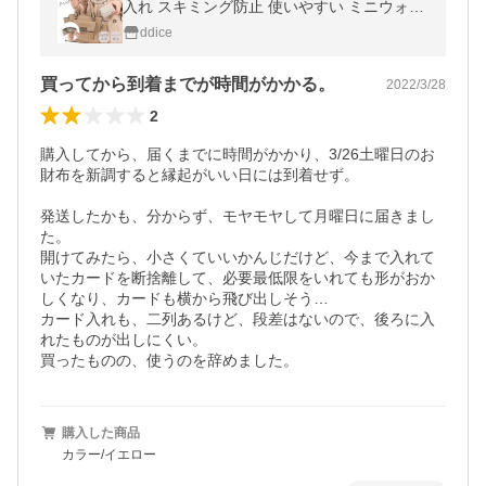
入れ スキミング防止 使いやすい ミニウォレ
ット 革 コンパクト 軽い おしゃれ かわいい
ddice
プチプラ 小さめ 人気
買ってから到着までが時間がかかる。
2022/3/28
2
購入してから、届くまでに時間がかかり、3/26土曜日のお
財布を新調すると縁起がいい日には到着せず。

発送したかも、分からず、モヤモヤして月曜日に届きまし
た。

開けてみたら、小さくていいかんじだけど、今まで入れて
いたカードを断捨離して、必要最低限をいれても形がおか
しくなり、カードも横から飛び出しそう…

カード入れも、二列あるけど、段差はないので、後ろに入
れたものが出しにくい。

買ったものの、使うのを辞めました。
購入した商品
カラー/イエロー