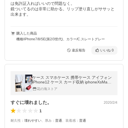
は免許証入ればいいので問題なく。

鏡ついてるのは非常に助かる。リップ塗り直しがササッと
出来ます。
購入した商品
機種/iPhone7/8/SE(第2/3世代)、カラー/C.スレートグレー
違反報告
いいね
0
ケース スマホケース 携帯ケース アイフォン
iPhone12 ケース カード収納 iphoneXsMax/
XR/7/8plus ショルダーストラップ 斜めがけ
花の海ストア
携帯カバー
すぐに壊れました。
2020/2/4
1
耐久性
：
壊れやすい
、
厚み
：
普通
、
装着感
：
普通