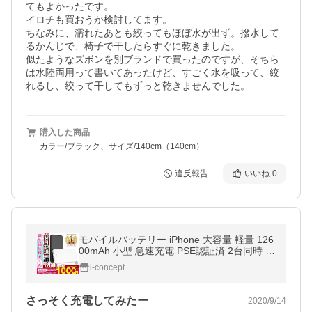
てもよかったです。

イロチも買おうか検討してます。

ちなみに、濡れたあとも絞ってもほぼ水が出ず。撥水して
るかんじで、椅子で干したらすぐに乾きました。

似たようなズボンを別ブランドで買ったのですが、そちら
は水陸両用って書いてあったけど、すごく水を吸って、絞
れるし、絞って干してもずっと乾きませんでした。
購入した商品
カラー/ブラック、サイズ/140cm（140cm）
違反報告
いいね
0
モバイルバッテリー iPhone 大容量 軽量 126
00mAh 小型 急速充電 PSE認証済 2台同時 充
電 携帯充電器 iPad Android iPhone14 pro m
i-concept
ax 13 12 se2 送料無料 セール
さっそく充電してみたー
2020/9/14