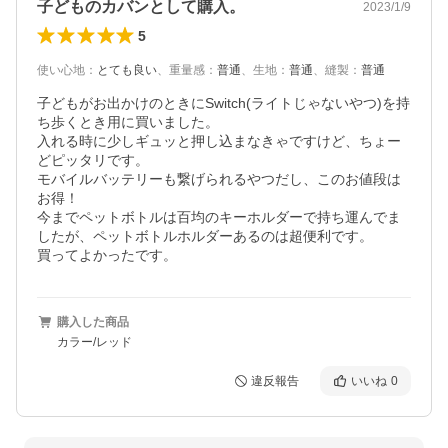
子どものカバンとして購入。
2023/1/9
5
使い心地
：
とても良い
、
重量感
：
普通
、
生地
：
普通
、
縫製
：
普通
子どもがお出かけのときにSwitch(ライトじゃないやつ)を持
ち歩くとき用に買いました。

入れる時に少しギュッと押し込まなきゃですけど、ちょー
どピッタリです。

モバイルバッテリーも繋げられるやつだし、このお値段は
お得！

今までペットボトルは百均のキーホルダーで持ち運んでま
したが、ペットボトルホルダーあるのは超便利です。

買ってよかったです。
購入した商品
カラー/レッド
違反報告
いいね
0