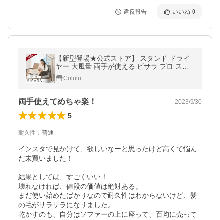
違反報告
いいね
0
【新型登場★公式ストア】 スタンド ドライ
ヤー 大風量 両手が使える ビサラ プロ スタ
ンドドライヤー ハンズフリー ドライヤー 速
Colulu
乾 冷風
両手使えてめちゃ楽！
2023/9/30
5
耐久性
：
普通
インスタで見かけて、欲しいなーと思ったけど高くて悩ん
だ末買いました！

結果としては、すごくいい！

壊れなければ、値段の価値は絶対ある。

まだ使い始めたばかりなので耐久性はわからないけど、髪
の毛がサラサラになりました。

乾かすのも、自分はソファーの上に座って、百均に売って