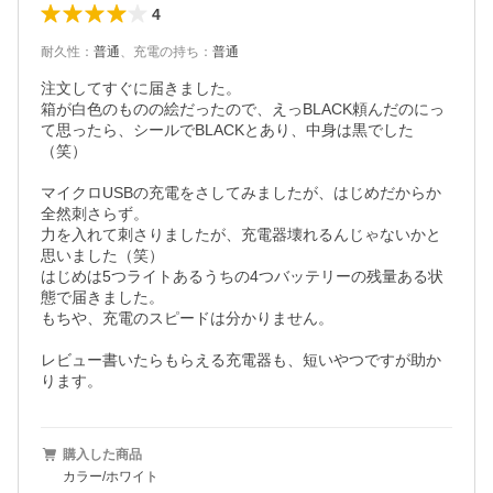
4
耐久性
：
普通
、
充電の持ち
：
普通
注文してすぐに届きました。

箱が白色のものの絵だったので、えっBLACK頼んだのにっ
て思ったら、シールでBLACKとあり、中身は黒でした
（笑）

マイクロUSBの充電をさしてみましたが、はじめだからか
全然刺さらず。

力を入れて刺さりましたが、充電器壊れるんじゃないかと
思いました（笑）

はじめは5つライトあるうちの4つバッテリーの残量ある状
態で届きました。

もちや、充電のスピードは分かりません。

レビュー書いたらもらえる充電器も、短いやつですが助か
ります。
購入した商品
カラー/ホワイト