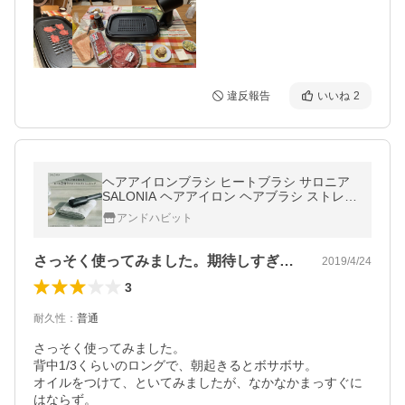
違反報告
いいね
2
ヘアアイロンブラシ ヒートブラシ サロニア
SALONIA ヘアアイロン ヘアブラシ ストレー
ト 友人 家族 女性 プレゼント ストレートア
アンドハビット
イロン
さっそく使ってみました。期待しすぎたー。
2019/4/24
3
耐久性
：
普通
さっそく使ってみました。

背中1/3くらいのロングで、朝起きるとボサボサ。

オイルをつけて、といてみましたが、なかなかまっすぐに
はならず。
