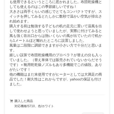
も使用できるというところに惹かれました。布団乾燥機と
しても使えるのはこの季節嬉しいですね！

大きさは両手くらいの感じでとてもコンパクトですが、ス
イッチを押してみるとたしかに数秒で温かい空気が排出さ
れ始めます。 

購入する前は勉強する子どもの机の足元に置いて温風を出
して使わせようと思っていましたが、実際に付けてみると
風も強く吹出口からは熱いくらいの風が出ていたので机か
ら1メートルほど離れたところに設置しました。

風量は二段階に調節できますが小さい方で十分だと思いま
す。

嬉しい誤算で布団乾燥機用のプロペラ？が替えの分も入っ
ていました。（替え単体では販売されていないからだそう
です）＋靴用乾乾燥ノズルもあり多機能でこの値段。あり
がたいです！

他の機能はまだ未使用ですがヒーターとしては大満足の商
品でした！耐久性はこれからですが、yahooの保証も付け
ました。
購入した商品
対応機種/S710、色/ホワイト