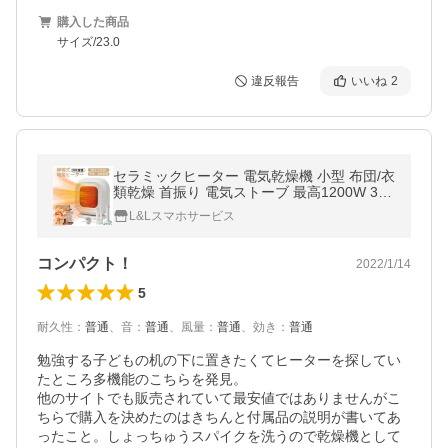
購入した商品
サイズ/23.0
違反報告
いいね
2
セラミックヒーター 電気乾燥機 小型 布団/衣
類乾燥 首振り 電気ストーブ 最高1200W 3秒
速暖 省エネ 過熱&amp;転倒保護 2段階調節
L&Lスマホサービス
暖房器具 脱衣所 PSE認証
コンパクト！
2022/1/14
5
耐久性
：
普通
、
音
：
普通
、
風量
：
普通
、
効き
：
普通
勉強する子どもの机の下に置きたくてヒーターを探してい
たところ多機能のこちらを発見。

他のサイトでも販売されていて最安値ではありませんがこ
ちらで購入を決めたのはきちんと付属品の説明が書いてあ
ったこと。しょっちゅうスパイクを洗うので乾燥機として