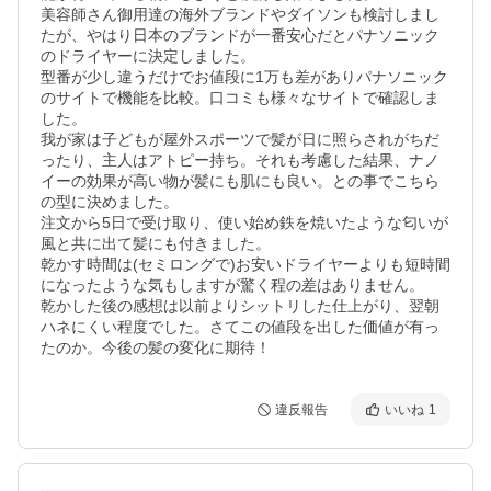
美容師さん御用達の海外ブランドやダイソンも検討しまし
たが、やはり日本のブランドが一番安心だとパナソニック
のドライヤーに決定しました。

型番が少し違うだけでお値段に1万も差がありパナソニック
のサイトで機能を比較。口コミも様々なサイトで確認しま
した。　

我が家は子どもが屋外スポーツで髪が日に照らされがちだ
ったり、主人はアトピー持ち。それも考慮した結果、ナノ
イーの効果が高い物が髪にも肌にも良い。との事でこちら
の型に決めました。

注文から5日で受け取り、使い始め鉄を焼いたような匂いが
風と共に出て髪にも付きました。

乾かす時間は(セミロングで)お安いドライヤーよりも短時間
になったような気もしますが驚く程の差はありません。

乾かした後の感想は以前よりシットリした仕上がり、翌朝
ハネにくい程度でした。さてこの値段を出した価値が有っ
たのか。今後の髪の変化に期待！
違反報告
いいね
1