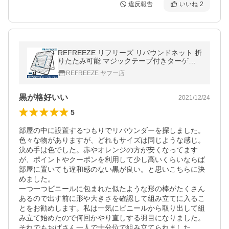
違反報告
いいね
2
REFREEZE リフリーズ リバウンドネット 折
りたたみ可能 マジックテープ付きターゲッ
ト用ロープ・脚付属 5段階角度調節可能 ブラ
REFREEZE ヤフー店
ック 室内屋外兼用 リバウンダー
黒が格好いい
2021/12/24
5
部屋の中に設置するつもりでリバウンダーを探しました。
色々な物がありますが、どれもサイズは同じような感じ。
決め手は色でした。赤やオレンジの方が安くなってます
が、ポイントやクーポンを利用して少し高いくらいならば
部屋に置いても違和感のない黒が良い。と思いこちらに決
めました。

一つ一つビニールに包まれた似たような形の棒がたくさん
あるので出す前に形や大きさを確認して組み立てに入るこ
とをお勧めします。私は一気にビニールから取り出して組
み立て始めたので何回かやり直しする羽目になりました。
それでもおばさん一人で十分位で組み立てられました。
