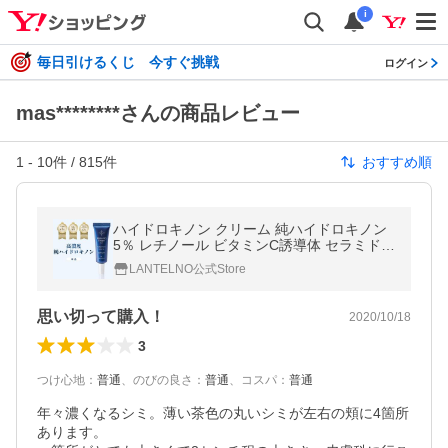
i
毎日引けるくじ 今すぐ挑戦
ログイン
mas********さんの商品レビュー
1
-
10
件 /
815
件
おすすめ順
ハイドロキノン クリーム 純ハイドロキノン
5％ レチノール ビタミンC誘導体 セラミド
ランテルノ ホワイトHQクリーム
LANTELNO公式Store
思い切って購入！
2020/10/18
3
つけ心地
：
普通
、
のびの良さ
：
普通
、
コスパ
：
普通
年々濃くなるシミ。薄い茶色の丸いシミが左右の頬に4箇所
あります。
