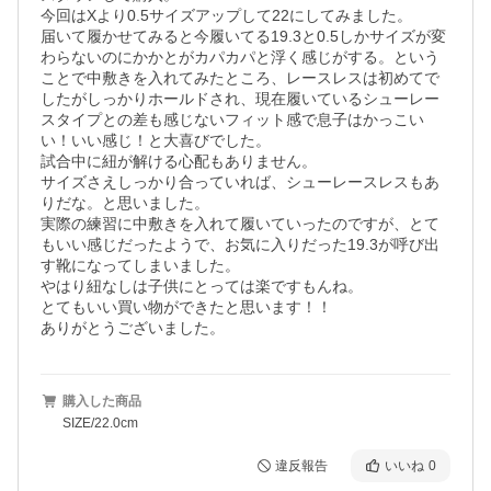
今回はXより0.5サイズアップして22にしてみました。

届いて履かせてみると今履いてる19.3と0.5しかサイズが変
わらないのにかかとがカパカパと浮く感じがする。という
ことで中敷きを入れてみたところ、レースレスは初めてで
したがしっかりホールドされ、現在履いているシューレー
スタイプとの差も感じないフィット感で息子はかっこい
い！いい感じ！と大喜びでした。

試合中に紐が解ける心配もありません。

サイズさえしっかり合っていれば、シューレースレスもあ
りだな。と思いました。

実際の練習に中敷きを入れて履いていったのですが、とて
もいい感じだったようで、お気に入りだった19.3が呼び出
す靴になってしまいました。

やはり紐なしは子供にとっては楽ですもんね。

とてもいい買い物ができたと思います！！

ありがとうございました。
購入した商品
SIZE/22.0cm
違反報告
いいね
0