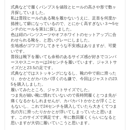
式典などで履くパンプスを値段とヒールの高さや形で数ヶ
月探していました。

私は普段ヒールのある靴を履かないうえに、足首を何度か
捻挫して癖になっているので、とにかく高すぎない３〜5セ
ンチのヒールを第1に探しました。

色は紺のパンツスーツやオフホワイトのセットアップに合
わせられる靴を。と思いグレーにしました。

生地感がゴワゴワしてきそうな不安感はありますが、可愛
いです。

普段は靴下を履いても余裕のあるサイズ感が好きでコンバ
ースやスニーカーは24センチを履いています。ジャストサ
イズだと23.5の足です。

式典などではストッキングになるし、靴の中で前に滑った
り、かかとがカパカパ浮くのも嫌で、今回はジャストの23.
5を購入しました。

履いてみたところ、ジャストサイズでした。

つま先が細い靴に慣れていないので長時間履くとつま先が
痛くなるかもしれませんが、カパカパトかかとが浮くこと
もないし、これで24センチを購入していたら大きくてつま
先の方に滑ったりかかとが浮いてしまっていたと思いま
す。このサイズで満足です。年に数回履くくらいになると
思いますが大切に履いていこうと思います。