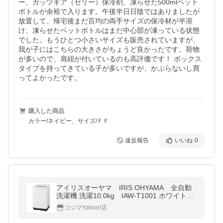
ー、ガッツギア（ゼリー）保冷剤、凍らせた500mlペット
ボトルが余裕で入ります。午後半日日陰ではありましたが
放置して、帰宅後まだ百均の両手サイズの保冷材が半溶
け、凍らせたペットボトルはまだ中心部が凍っている状態
でした。もうひとつ小さいサイズも販売されていますが、
我が子にはこちらの大きさがちょうど良かったです。荷物
が多いので、肩紐が付いているのも高評価です！ ボックス
タイプを持ってきている子が多いですが、かぶらないし買
ってよかったです。
購入した商品
カラー/ネイビー、サイズ/ＦＦ
違反報告
いいね
0
アイリスオーヤマ IRIS OHYAMA 全自動
洗濯機 洗濯10.0kg IAW-T1001 ホワイト
（標準設置無料）
コジマYahoo!店