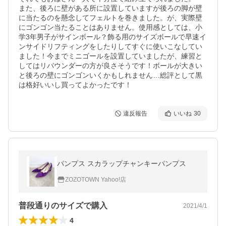
また、後ろに壁がある所に設置していますが後ろの脚が壁
に当たるのを懸念してフェルトを巻きました。が、実際壁
にゴンゴン当たることはありません。使用感としては、小
学3年男子がサインボール？飾る用のサイズボールで早速イ
ンサイドリフティングをしたりしてすぐに使いこなしてい
ました！今までミニゴールを設置していましたが、練習と
してはリバウンダーの方が良さそうです！ボールが大きい
と後ろの壁にゴンゴンいくかもしれません…総評として黒
は格好いいし買ってよかったです！
違反報告
いいね
30
パンプス スカラップチャンキーパンプス
ZOZOTOWN Yahoo!店
普段通りのサイズで購入
2021/4/1
4