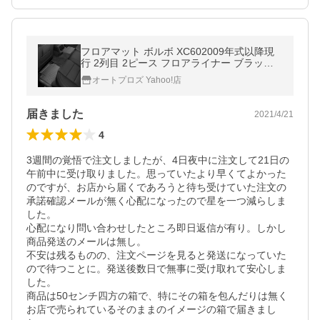
フロアマット ボルボ XC602009年式以降現
行 2列目 2ピース フロアライナー ブラック
WeatherTech 正規品
オートプロズ Yahoo!店
届きました
2021/4/21
4
3週間の覚悟で注文しましたが、4日夜中に注文して21日の
午前中に受け取りました。思っていたより早くてよかった
のですが、お店から届くであろうと待ち受けていた注文の
承諾確認メールが無く心配になったので星を一つ減らしま
した。

心配になり問い合わせしたところ即日返信が有り。しかし
商品発送のメールは無し。

不安は残るものの、注文ページを見ると発送になっていた
ので待つことに。発送後数日で無事に受け取れて安心しま
した。

商品は50センチ四方の箱で、特にその箱を包んだりは無く
お店で売られているそのままのイメージの箱で届きまし