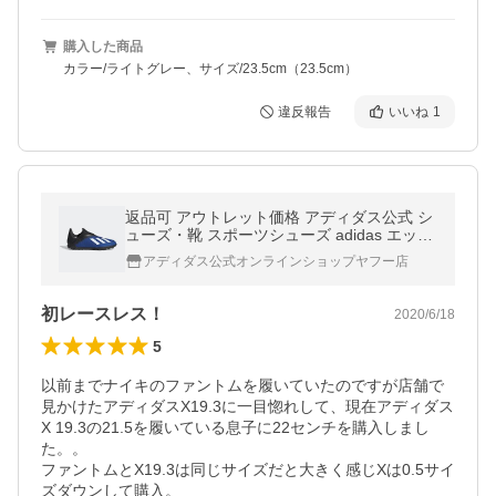
購入した商品
カラー/ライトグレー、サイズ/23.5cm（23.5cm）
違反報告
いいね
1
返品可 アウトレット価格 アディダス公式 シ
ューズ・靴 スポーツシューズ adidas エック
ス 19.3 TF レースレス / フットサル用 / X 1
アディダス公式オンラインショップヤフー店
9.3 LACELESS TURF BOOTS …
初レースレス！
2020/6/18
5
以前までナイキのファントムを履いていたのですが店舗で
見かけたアディダスX19.3に一目惚れして、現在アディダス
X 19.3の21.5を履いている息子に22センチを購入しまし
た。。

ファントムとX19.3は同じサイズだと大きく感じXは0.5サイ
ズダウンして購入。
