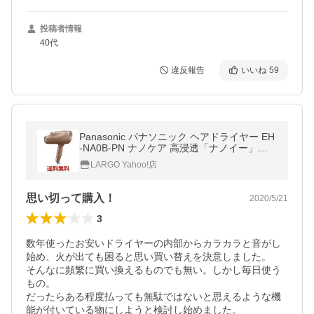
投稿者情報
40代
違反報告
いいね
59
Panasonic パナソニック ヘアドライヤー EH
-NA0B-PN ナノケア 高浸透「ナノイー」搭
載 ピンクゴールド||
LARGO Yahoo!店
思い切って購入！
2020/5/21
3
数年使ったお安いドライヤーの内部からカラカラと音がし
始め、火が出ても困ると思い買い替えを決意しました。

そんなに頻繁に買い換えるものでも無い。しかし毎日使う
もの。

だったらある程度払っても無駄ではないと思えるような機
能が付いている物にしようと検討し始めました。
