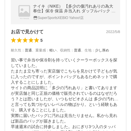
ナイキ（NIKE） 【多少の傷汚れありの為大
奉仕】保冷 保温 弁当入れ ダッフルバック ネ
イビー 9A2709-695 （メンズ、レディース、
SuperSportsXEBIO Yahoo!店
キッズ）
お店で見かけて
2022/5/8
5
耐久性
：
普通
、
重量感
：
軽い
、
収納性
：
普通
、
生地
：
少し厚め
習い事で弁当や保冷剤を持っていくクーラーボックスを探
していました。

たまたま立ち寄った実店舗でこちらを見かけて子どもが気
に入ったのですが、ポイントバッグもあるためネットで購
入することにしました。

サイトの商品説明に「多少の汚れあり」と書いてあります
が実店舗と同じ正規の価格で販売されているのはなぜだろ
う？とは思いましたが、いつもゼビオさんは 多少の汚れ…
と言っても気づかないレベルの物ばかり。という経験もあ
り、購入することにしました。

実際に届いたバッグに汚れは見当たりません。私から見れ
ば新品のバッグが届きました。

早速週末の試合に持参しました。おにぎり3つ入のタッパ