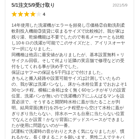
5/1注文5/9受け取り
2021/5/9
4
14年使用した洗濯機がエラーを頻発し①価格②自動洗剤柔
軟剤投入機能③賃貸に収まるサイズで比較検討。我が家は
残り湯、乾燥機能は不要でしたので有名メーカーとも比較
し10キロの洗濯が可能でこのサイズだと、アイリスオーヤ
マ一択になりました。

同機種は他店に最安値がありましたが、基本設置無料＋リ
サイクル回収。そして何より近隣の実店舗で修理などの受
付をしてくれる事が決め手でした。

保証はヤフーの保証を5千円ほどで付けました。

きちんと搬入経路や設置可能サイズは計測していたもの
の、我が家は洗濯パンなし、床から水栓位置までおおよそ1
30センチ程。横幅に余裕は全く無く60センチがギリの設置
位置。洗濯パンが無いので洗濯機の下にふんばるマンを設
置必須で、そうすると開閉時水栓に蓋が当たることが判
明。結局背面(奥行)を25センチ程壁から空けて水栓に蓋が
ぎりぎり当たらない、排水ホースも台座に当たらない位置
でなんとか設置！かなり背面にデッドスペースができまし
たが使用に問題ないのが一番。

試運転で洗濯時の音がわりと大きく気になりましたが、慣
れるかな。長く使えることを願います。男性二人でテキパ