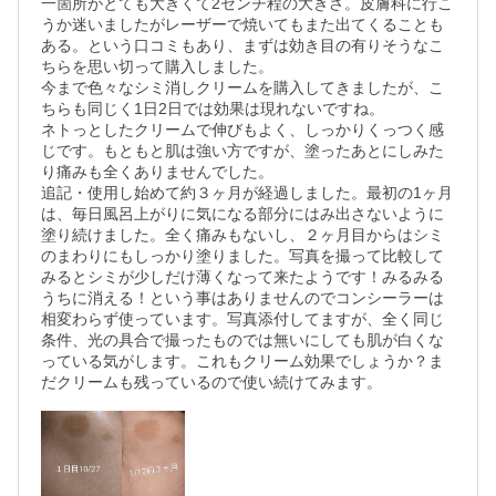
一箇所がとても大きくて2センチ程の大きさ。皮膚科に行こ
うか迷いましたがレーザーで焼いてもまた出てくることも
ある。という口コミもあり、まずは効き目の有りそうなこ
ちらを思い切って購入しました。

今まで色々なシミ消しクリームを購入してきましたが、こ
ちらも同じく1日2日では効果は現れないですね。

ネトっとしたクリームで伸びもよく、しっかりくっつく感
じです。もともと肌は強い方ですが、塗ったあとにしみた
り痛みも全くありませんでした。

追記・使用し始めて約３ヶ月が経過しました。最初の1ヶ月
は、毎日風呂上がりに気になる部分にはみ出さないように
塗り続けました。全く痛みもないし、２ヶ月目からはシミ
のまわりにもしっかり塗りました。写真を撮って比較して
みるとシミが少しだけ薄くなって来たようです！みるみる
うちに消える！という事はありませんのでコンシーラーは
相変わらず使っています。写真添付してますが、全く同じ
条件、光の具合で撮ったものでは無いにしても肌が白くな
っている気がします。これもクリーム効果でしょうか？ま
だクリームも残っているので使い続けてみます。