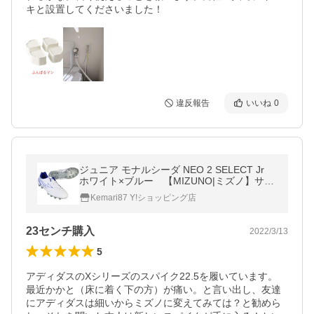
キと設置してくださいました！
違反報告
いいね
0
ジュニア モナルシーダ NEO 2 SELECT Jr
ホワイト×ブルー 【MIZUNO|ミズノ】サッ
カージュニアスパイクp1gb222525
Kemari87 Y!ショッピング店
23センチ購入
2022/3/13
5
アディダスのXシリーズのスパイク22.5を履いています。

最近かかと（床に着く下の方）が痛い。と言い出し、友達
にアディダスは細いからミズノに変えてみては？と勧めら