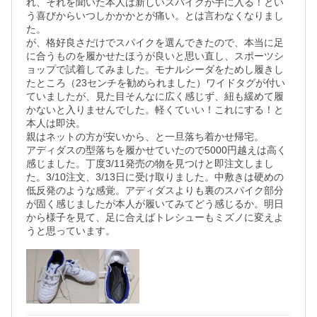
れ、それを聞いた本人は新しいスパイクが手に入る！とい
う喜びからいつしかかかとが痛い。とは言わなくなりまし
た。

が、格好良さだけでスパイクを選んできたので、本当に足
に合うものを履かせたほうが良いと思い直し、スポーツシ
ョップで試着してみました。モナルシーダをためし履きし
たところ（23センチを勧められました）ワイドタグが付い
ていましたが、見た目そんなに広く感じず、紐も緩めて履
かないと入りませんでした。軽くていい！これにする！と
本人は即決。

親はネットの方が安いから、と一旦落ち着かせ帰宅。

アディダスの型落ちを履かせていたので5000円越えは高く
感じました。丁度3/11発売の物を見つけと即注文しまし
た。3/10注文、3/13日に受け取りました。中敷きは硬めの
低反発のような感覚。アディダスよりも裏のスパイク部分
が固く感じましたが本人が履いてみてどう感じるか。明日
から様子を見て、足に合えばトレシューもミズノに変えよ
うと思っています。