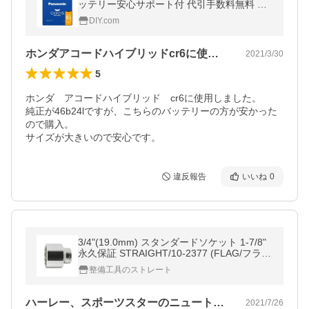
ッテリー安心サポート付 代引手数料無料 標
準車 充電制御車用 パナソニック 正規品
DIY.com
ホンダアコードハイブリッドcr6に使用…
2021/3/30
5
ホンダ　アコードハイブリッド　cr6に使用しました。

純正が46b24lですが、こちらのバッテリーの方が安かった
ので購入。

サイズが大きいので安心です。
違反報告
いいね
0
3/4"(19.0mm) スタンダードソケット 1-7/8"
永久保証 STRAIGHT/10-2377 (FLAG/フラッ
グ)
整備工具のストレート
ハーレー、スポーツスターのニュートラル…
2021/7/26