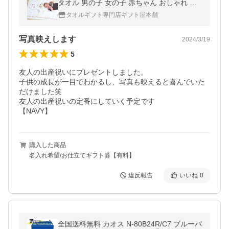
タオル 男の子 女の子 赤ちゃん おしゃれ ベ
ビーギフト お祝い プレゼント ガーゼタオル
タオルギフト専門店ギフト屋本舗
ケット 小鳥と蝶々
写真映えします
2024/3/19
5
友人の出産祝いにプレゼントしました。

子供の成長が一目でわかるし、写真も映えると喜んでいた
だけました笑

友人の出産祝いの定番にしていく予定です

【NAVY】
購入した商品
名入れ希望/お仕立てギフト券【有料】
違反報告
いいね
0
全国送料無料 カオス N-80B24R/C7 ブルーバ