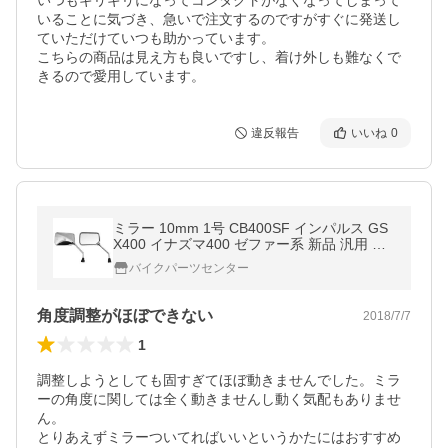
いつもギリギリになってコンタクトがなくなってしまって
いることに気づき、急いで注文するのですがすぐに発送し
ていただけていつも助かっています。

こちらの商品は見え方も良いですし、着け外しも難なくで
きるので愛用しています。
違反報告
いいね
0
ミラー 10mm 1号 CB400SF インパルス GS
X400 イナズマ400 ゼファー系 新品 汎用 左
右セット バイク バイクパーツセンター
バイクパーツセンター
角度調整がほぼできない
2018/7/7
1
調整しようとしても固すぎてほぼ動きませんでした。ミラ
ーの角度に関しては全く動きませんし動く気配もありませ
ん。

とりあえずミラーついてればいいというかたにはおすすめ