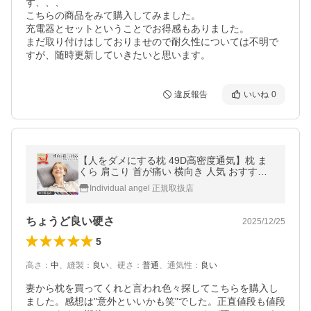
ず、、、

こちらの商品をみて購入してみました。

充電器とセットということでお得感もありました。

まだ取り付けはしておりませので耐久性については不明で
すが、随時更新していきたいと思います。
違反報告
いいね
0
【人をダメにする枕 49D高密度通気】枕 ま
くら 肩こり 首が痛い 横向き 人気 おすすめ
低反発 首痛 頭痛 敬老の日 安眠 送料無料 い
Individual angel 正規取扱店
びき ストレートネック ★
ちょうど良い硬さ
2025/12/25
5
高さ
：
中
、
縫製
：
良い
、
硬さ
：
普通
、
通気性
：
良い
妻から枕を買ってくれと言われ色々探してこちらを購入し
ました。感想は"意外といいかも笑"でした。正直値段も値段