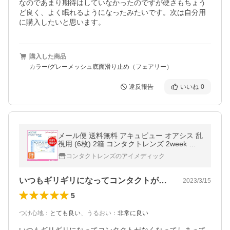
なのであまり期待はしていなかったのですが硬さもちょう
ど良く、よく眠れるようになったみたいです。次は自分用
に購入したいと思います。
購入した商品
カラー/グレーメッシュ底面滑り止め（フェアリー）
違反報告
いいね
0
メール便 送料無料 アキュビュー オアシス 乱
視用 (6枚) 2箱 コンタクトレンズ 2week ジ
ョンソン＆ジョンソン (代引不可)
コンタクトレンズのアイメディック
いつもギリギリになってコンタクトがなく…
2023/3/15
5
つけ心地
：
とても良い
、
うるおい
：
非常に良い