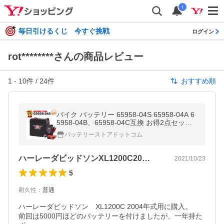
i
毎日引けるくじ 今すぐ挑戦
ログイン
rot********さんの商品レビュー
1
-
10
件 /
24
件
おすすめ順
バイク バッテリー 65958-04S 65958-04A 6
5958-04B、65958-04C互換 お得2点セット
ハーレー対応 充電器(チャージャー)＋AGM
バッテリーストアドットコム
バッテリー スーパーナット
ハーレーダビッドソンXL1200C20…
2021/10/23
5
耐久性
：
普通
ハーレーダビッドソン　XL1200C 2004年式用に購入。

前回は5000円ほどのバッテリーを付けましたが、一年持た