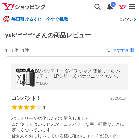
i
毎日引けるくじ 今すぐ挑戦
ログイン
yak********さんの商品レビュー
1
-
1
件 /
1
件
おすすめ順
BMバッテリー ダイワ シマノ 電動リール バ
ッテリー LPシリーズ パナソニックセル内蔵
電動リール用 バッテリー 14.8V 7000mah
DuO
コンパクト！
2026/5/14
4
バッテリーが劣化したので購入しました

まだ使ってはいませんが、コンパクトな事、軽量なことに
嬉しくなっています

皆さんがおっしゃっている様に確かにコードは短いです