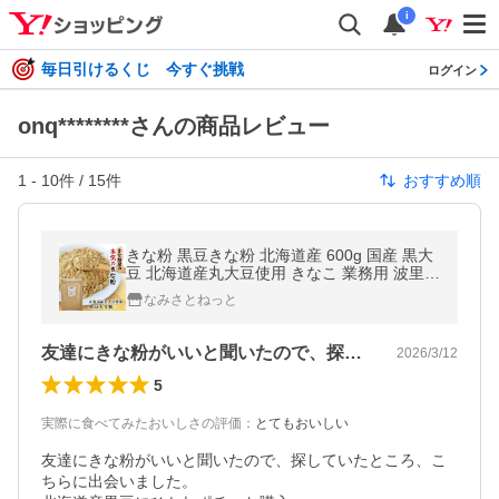
i
毎日引けるくじ 今すぐ挑戦
ログイン
onq********さんの商品レビュー
1
-
10
件 /
15
件
おすすめ順
きな粉 黒豆きな粉 北海道産 600g 国産 黒大
豆 北海道産丸大豆使用 きなこ 業務用 波里
大容量 黒豆きなこ
なみさとねっと
友達にきな粉がいいと聞いたので、探して…
2026/3/12
5
実際に食べてみたおいしさの評価
：
とてもおいしい
友達にきな粉がいいと聞いたので、探していたところ、こ
ちらに出会いました。
