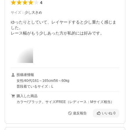
4
サイズ
：
少し大きめ
ゆったりとしていて、レイヤードすると少し重たく感じま
した。

レース幅がもう少しあった方が私的には好みです。
投稿者情報
女性/40代/161～165cm/56～60kg
普段着ているサイズ：L
購入した商品
カラー/ブラック、サイズ/FREE（レディース：Mサイズ相当）
違反報告
いいね
0