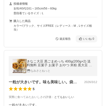
投稿者情報
女性/40代/161～165cm/56～60kg
普段着ているサイズ：L
購入した商品
カラー/ブラック、サイズ/FREE（レディース：M，Lサイズ相
当）
違反報告
いいね
0
きなこ大豆 黒ごまめっち 400g(200g×2) 送
料無料 豆菓子 お菓子 おやつ 米粉 黒大豆 黒
豆 黒ごま 小麦不使用
なみさとねっと
一粒が大きいです。味も美味しい。袋菓子…
2026/3/12
5
実際に食べてみたおいしさの評価
：
とてもおいしい
一粒が大きいです。
