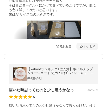
北海道産黒豆にひかれポチッと購入。

今はまだヨーグルトにかけて食べているだけですが、他に
も色々試してみたいと思います。

違反報告
いいね
0
【Yahoo!ランキング1位入賞】ネイルチップ
ベリーショート 短め つけ爪 ハンドメイド 手
作り nail tips (ピンク, ?)
REAPRI
届いた時思ってたのと少し違うかなって思…
2026/7/5
5
届いた時思ってたのと少し違うかなって思ったけど、付け