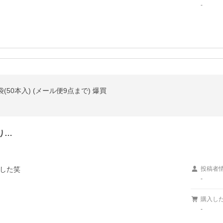
-
1袋(50本入) (メール便9点まで) 爆買
り…
した笑
投稿者
-
購入し
-