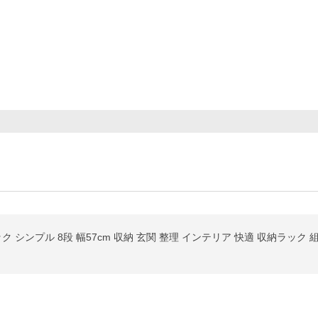
 シンプル 8段 幅57cm 収納 玄関 整理 インテリア 快適 収納ラック 