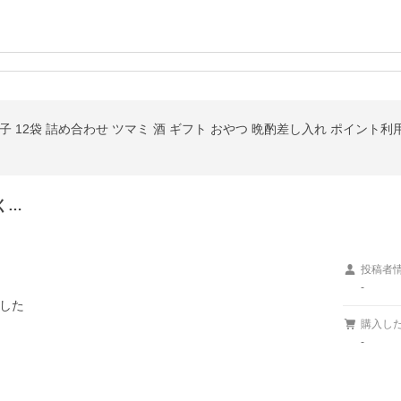
 12袋 詰め合わせ ツマミ 酒 ギフト おやつ 晩酌差し入れ ポイント利
く…
投稿者
-
した
購入し
-