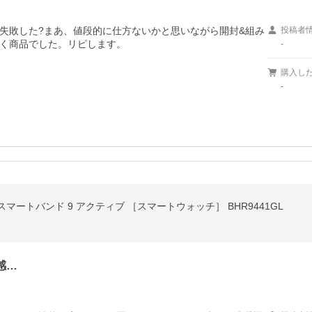
失敗した?まあ、値段的に仕方ないかと思いながら開封&組み
投稿者
く商品でした。リピします。
-
購入し
-
ve Ivory スマートバンド 9 アクティブ ［スマートウォッチ］ BHR9441GL
感…