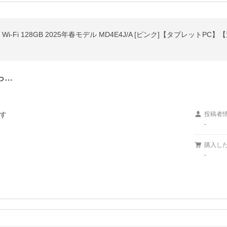
ンチ Wi-Fi 128GB 2025年春モデル MD4E4J/A [ピンク]【タブレットP
っ…


投稿者
-
購入し
-