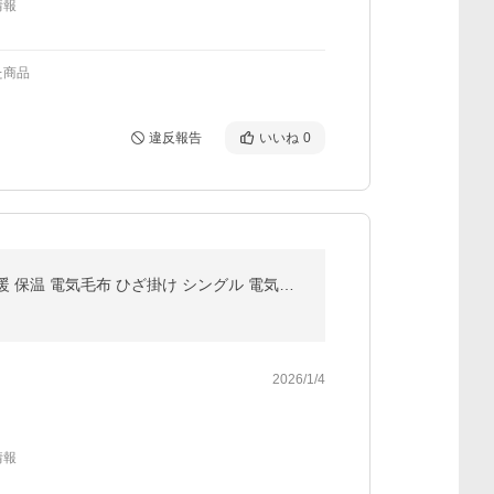
情報
た商品
違反報告
いいね
0
電気毛布 掛け敷き モコモコブランケット 極上ふわとろ 毛布ブランケット もこもこ ふわふわ シングル 即暖 保温 電気毛布 ひざ掛け シングル 電気ブランケット
2026/1/4
情報