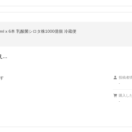
10ml x 6本 乳酸菌シロタ株1000億個 冷蔵便
え…
す
投稿者
-
購入し
-