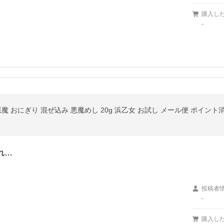
購入し
-
魔 おにぎり 混ぜ込み 悪魔めし 20g 浜乙女 お試し メール便 ポイント
れ…
投稿者
-
購入し