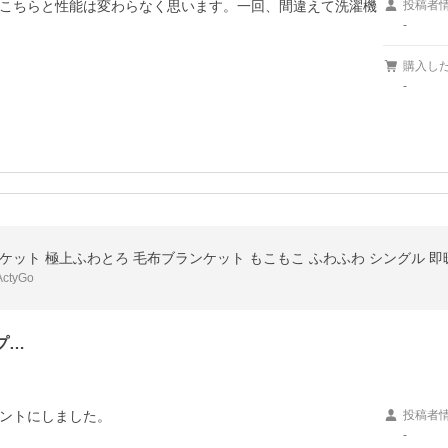
こちらと性能は変わらなく思います。一回、間違えて洗濯機
投稿者
-
購入し
-
tyGo
プ…
ントにしました。
投稿者
-