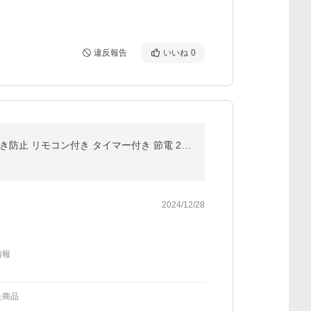
違反報告
いいね
0
加湿器 大容量 9L 超音波式 自動湿度調節 タワー式 花粉対策 四重除菌 空気浄化機 UVライト付き 除菌 空焚き防止 リモコン付き タイマー付き 節電 2025最新版
2024/12/28
情報
た商品