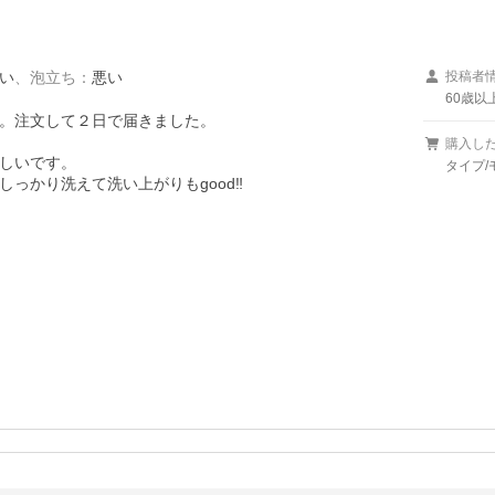
い
、
泡立ち
：
悪い
投稿者
60歳以
。注文して２日で届きました。

購入し
しいです。

タイプ/
かり洗えて洗い上がりもgood‼️
