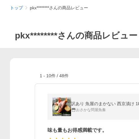
トップ
pkx********さんの商品レビュー
pkx********さんの商品レビュー
1
-
10
件 /
48
件
訳あり 魚屋のまかない 西京漬け 1k
おさかな問屋魚奏
味も量もお得感満載です。