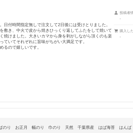
投稿者
-
。日付時間指定無しで注文して2日後には受けとりました。

を敷き、中火で皮から焼きひっくり返してふたをして焼いて
購入し
く焼けました。大きいカマから身を剥がしながら頂くのも楽
-
っていてそれぞれに旨味がちがい大満足です。

めるので嬉しいです。
はばのり お正月 幅のり 巾のり 天然 千葉県産 はば海苔 はんば