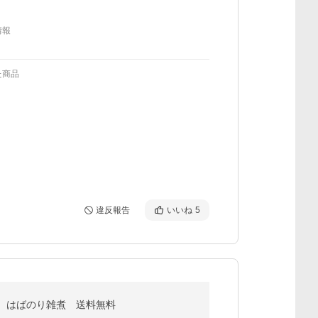
情報
た商品
違反報告
いいね
5
 はばのり雑煮 送料無料