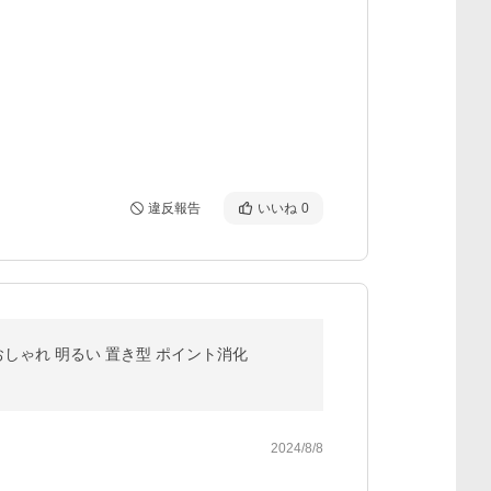
違反報告
いいね
0
 おしゃれ 明るい 置き型 ポイント消化
2024/8/8