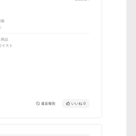
情報
上
た商品
モイスト
違反報告
いいね
0