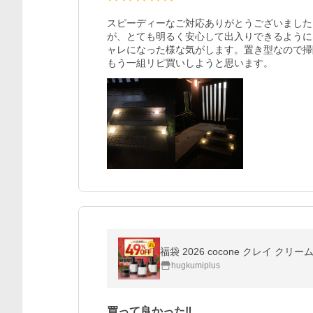
スピーディーなご対応ありがとうございました
が、とても明るく安心して出入りできるように
ャレになった様な気がします。置き型なので掃
もう一組リピ買いしようと思います。
福袋 2026 cocone クレイ
hugkumiplus
買って良かった‼️