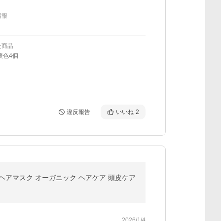
情報
た商品
暖色4個
違反報告
いいね
2
ペアヘアマスク オーガニック ヘアケア 頭皮ケア
2026/1/4