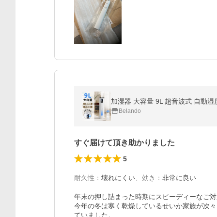
Belando
すぐ届けて頂き助かりました
5
耐久性
：
壊れにくい
、
効き
：
非常に良い
年末の押し詰まった時期にスピーディーなご対
今年の冬は寒く乾燥しているせいか家族が次々
ていました。
