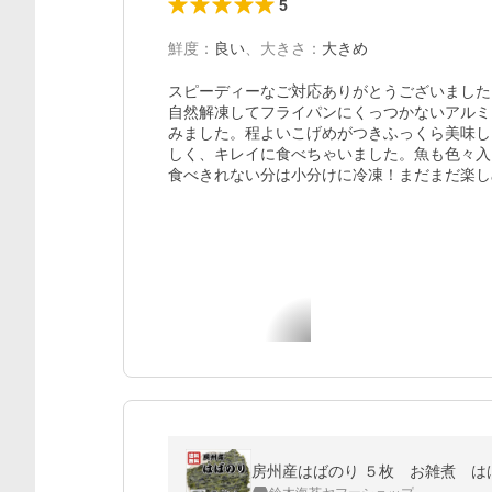
5
鮮度
：
良い
、
大きさ
：
大きめ
スピーディーなご対応ありがとうございました
自然解凍してフライパンにくっつかないアルミ
みました。程よいこげめがつきふっくら美味し
しく、キレイに食べちゃいました。魚も色々入
食べきれない分は小分けに冷凍！まだまだ楽し
房州産はばのり ５枚 お雑煮 