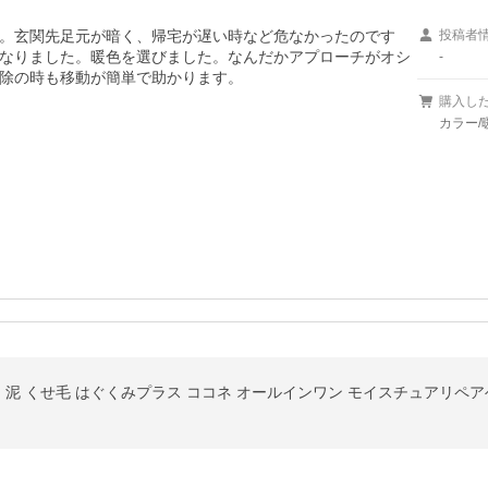
。玄関先足元が暗く、帰宅が遅い時など危なかったのです
投稿者
なりました。暖色を選びました。なんだかアプローチがオシ
-
除の時も移動が簡単で助かります。

購入し
カラー/
 クリーム 泥 くせ毛 はぐくみプラス ココネ オールインワン モイスチュアリ