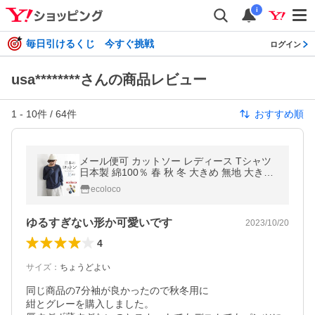
i
毎日引けるくじ 今すぐ挑戦
ログイン
usa********さんの商品レビュー
1
-
10
件 /
64
件
おすすめ順
メール便可 カットソー レディース Tシャツ
日本製 綿100％ 春 秋 冬 大きめ 無地 大きい
サイズ 26SS0123R,
ecoloco
ゆるすぎない形か可愛いです
2023/10/20
4
サイズ
：
ちょうどよい
同じ商品の7分袖が良かったので秋冬用に

紺とグレーを購入しました。
