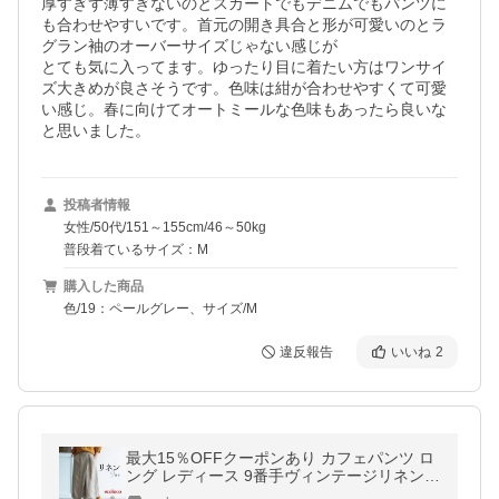
厚すぎず薄すぎないのとスカートでもデニムでもパンツに
も合わせやすいです。首元の開き具合と形が可愛いのとラ
グラン袖のオーバーサイズじゃない感じが

とても気に入ってます。ゆったり目に着たい方はワンサイ
ズ大きめが良さそうです。色味は紺が合わせやすくて可愛
い感じ。春に向けてオートミールな色味もあったら良いな
と思いました。
投稿者情報
女性/50代/151～155cm/46～50kg
普段着ているサイズ：M
購入した商品
色/19：ペールグレー、サイズ/M
違反報告
いいね
2
最大15％OFFクーポンあり カフェパンツ ロ
ング レディース 9番手ヴィンテージリネン
麻100％大きいサイズ 26SS0130R,