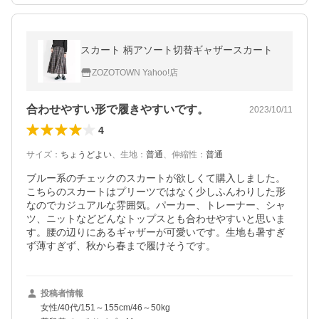
スカート 柄アソート切替ギャザースカート
ZOZOTOWN Yahoo!店
合わせやすい形で履きやすいです。
2023/10/11
4
サイズ
：
ちょうどよい
、
生地
：
普通
、
伸縮性
：
普通
ブルー系のチェックのスカートが欲しくて購入しました。
こちらのスカートはプリーツではなく少しふんわりした形
なのでカジュアルな雰囲気。パーカー、トレーナー、シャ
ツ、ニットなどどんなトップスとも合わせやすいと思いま
す。腰の辺りにあるギャザーが可愛いです。生地も暑すぎ
ず薄すぎず、秋から春まで履けそうです。
投稿者情報
女性/40代/151～155cm/46～50kg