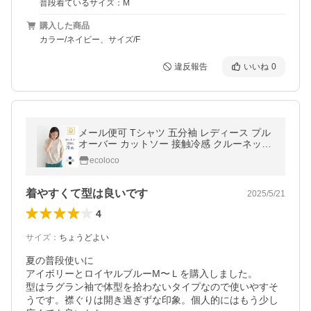
普段着ているサイズ：M
購入した商品
カラー/ネイビー、サイズ/F
違反報告
いいね
0
メール便可 Tシャツ 五分袖 レディース プル
オーバー カットソー 接触冷感 クルーネック
半袖 綿100％ 大きいサイズ 25SS0501,
ecoloco
着やすくて型は良いです
2025/5/21
4
サイズ
：
ちょうどよい
夏の普段使いに

アイボリーとロイヤルブルーM〜Ｌを購入しました。

型はラグラン袖で体型を拾わないタイプなので使いやすそ
うです。襟ぐりは開き過ぎずな印象。個人的にはもう少し