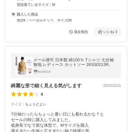
普段着ているサイズ：M
購入した商品
色/29：ヘーゼルナッツ、サイズ/M
違反報告
いいね
3
メール便可 日本製 綿100％ Tシャツ 七分袖
無地 レディース カットソー 26SS0213R,
ecoloco
綺麗な形で細く見える気がします
2023/10/11
4
サイズ
：
ちょうどよい
7分袖だったらちょっと暑い日にも着れるかな？と

セールの時に購入してみました。

低身長でなで肩な体型で、Mサイズを購入

薄すぎない生地と広すぎない袖で綺麗な形。
