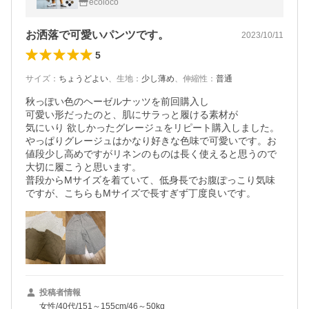
ecoloco
お洒落で可愛いパンツです。
2023/10/11
5
サイズ
：
ちょうどよい
、
生地
：
少し薄め
、
伸縮性
：
普通
秋っぽい色のヘーゼルナッツを前回購入し

可愛い形だったのと、肌にサラっと履ける素材が

気にいり 欲しかったグレージュをリピート購入しました。
やっぱりグレージュはかなり好きな色味で可愛いです。お
値段少し高めですがリネンのものは長く使えると思うので
大切に履こうと思います。

普段からMサイズを着ていて、低身長でお腹ぽっこり気味
ですが、こちらもMサイズで長すぎず丁度良いです。
投稿者情報
女性/40代/151～155cm/46～50kg