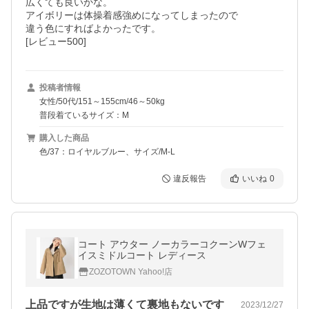
広くても良いかな。

アイボリーは体操着感強めになってしまったので

違う色にすればよかったです。

[レビュー500]
投稿者情報
女性/50代/151～155cm/46～50kg
普段着ているサイズ：M
購入した商品
色/37：ロイヤルブルー、サイズ/M-L
違反報告
いいね
0
コート アウター ノーカラーコクーンWフェ
イスミドルコート レディース
ZOZOTOWN Yahoo!店
上品ですが生地は薄くて裏地もないです
2023/12/27