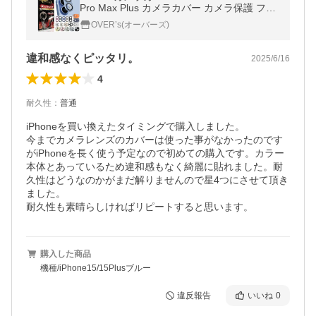
Pro Max Plus カメラカバー カメラ保護 フィ
ルム 全面保護 10H ガラスザムライ アイフォ
OVER’s(オーバーズ)
ン 保護フィルム OVER`s
違和感なくピッタリ。
2025/6/16
4
耐久性
：
普通
iPhoneを買い換えたタイミングで購入しました。

今までカメラレンズのカバーは使った事がなかったのです
がiPhoneを長く使う予定なので初めての購入です。カラー
本体とあっているため違和感もなく綺麗に貼れました。耐
久性はどうなのかがまだ解りませんので星4つにさせて頂き
ました。

耐久性も素晴らしければリピートすると思います。
購入した商品
機種/iPhone15/15Plusブルー
違反報告
いいね
0