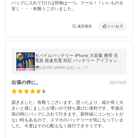
バッグに入れて行けば荷物は一つ。クール！！いいものを
安く・・・有難うございました。
違反報告
いいね
0
モバイルバッテリー iPhone 大容量 携帯 充
電器 急速充電 対応 バッテリー アイフォン 8
800mAh
LACITA JAPAN 公式ショップ
出張の伴に。
2017/1/22
5
届きました。有難うございます。思ったより、縦が長く大
きいと感じましたが薄いので持ち運びに便利です。早速出
張の時にバッグに入れて行きます。新幹線にコンセントが
ない時もあるので、スマホのバッテリーが気になっていま
した。今度はその心配もなく旅行できそうです。