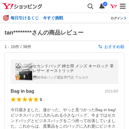
i
毎日引けるくじ 今すぐ挑戦
ログイン
tan********さんの商品レビュー
1
-
10
件 /
38
件
おすすめ順
セカンドバッグ 紳士用 メンズ キーロック 革
レザー オーストリッチ
財布&バッグ通販専門店 アルカナ
Bag in bag
2011/3/2
5
今日届きました。速かった。やっと見つかったBag in bag!  
ビジネスバッグに入れられる小さなバッグ。今まではセカ
ンドバッグとビジネスバッグを二つ持って出張していまし
た。これからは、貴重品をこのバッグに入れ更にビジネス