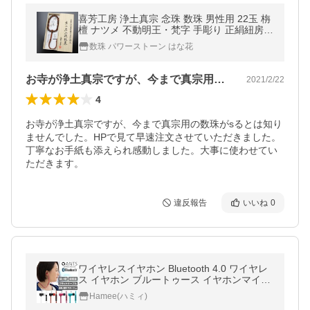
喜芳工房 浄土真宗 念珠 数珠 男性用 22玉 栴
檀 ナツメ 不動明王・梵字 手彫り 正絹紐房
数珠袋付き
数珠 パワーストーン はな花
お寺が浄土真宗ですが、今まで真宗用の数…
2021/2/22
4
お寺が浄土真宗ですが、今まで真宗用の数珠がsるとは知り
ませんでした。HPで見て早速注文させていただきました。
丁寧なお手紙も添えられ感動しました。大事に使わせてい
ただきます。
違反報告
いいね
0
ワイヤレスイヤホン Bluetooth 4.0 ワイヤレ
ス イヤホン ブルートゥース イヤホンマイク
スポーツ iPhone ANTS アンツ スマホ 軽量
Hamee(ハミィ)
高音質 ランニング Hamee