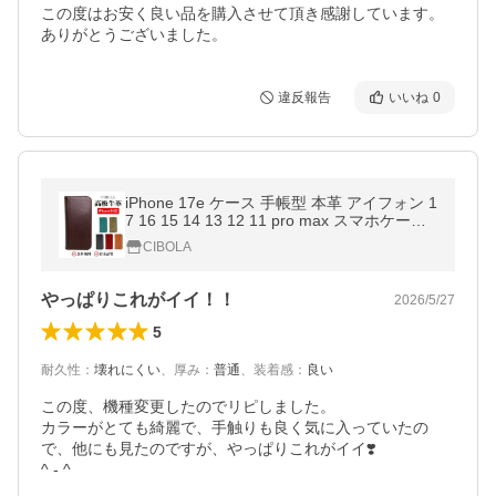
この度はお安く良い品を購入させて頂き感謝しています。

ありがとうございました。
違反報告
いいね
0
iPhone 17e ケース 手帳型 本革 アイフォン 1
7 16 15 14 13 12 11 pro max スマホケース
財布型 革 iPhone air 16e se3 se2 X XS XR 8
CIBOLA
7 6 スマホカバー 横置き
やっぱりこれがイイ！！
2026/5/27
5
耐久性
：
壊れにくい
、
厚み
：
普通
、
装着感
：
良い
この度、機種変更したのでリピしました。

カラーがとても綺麗で、手触りも良く気に入っていたの
で、他にも見たのですが、やっぱりこれがイイ❣️

^ - ^
