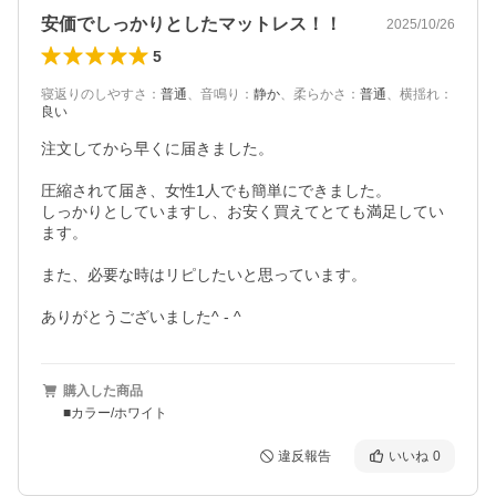
安価でしっかりとしたマットレス！！
2025/10/26
5
寝返りのしやすさ
：
普通
、
音鳴り
：
静か
、
柔らかさ
：
普通
、
横揺れ
：
良い
注文してから早くに届きました。

圧縮されて届き、女性1人でも簡単にできました。

しっかりとしていますし、お安く買えてとても満足してい
ます。

また、必要な時はリピしたいと思っています。

ありがとうございました^ - ^
購入した商品
■カラー/ホワイト
違反報告
いいね
0