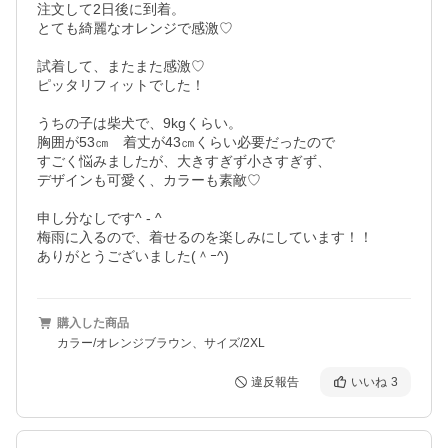
注文して2日後に到着。

とても綺麗なオレンジで感激♡

試着して、またまた感激♡

ピッタリフィットでした！

うちの子は柴犬で、9kgくらい。

胸囲が53㎝　着丈が43㎝くらい必要だったので

すごく悩みましたが、大きすぎず小さすぎず、

デザインも可愛く、カラーも素敵♡

申し分なしです^ - ^

梅雨に入るので、着せるのを楽しみにしています！！

ありがとうございました(＾ｰ^)
購入した商品
カラー/オレンジブラウン、サイズ/2XL
違反報告
いいね
3