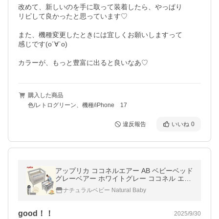
改めて、新しいのを手に取って装着したら、やっぱり

リピして良かったと思っています♡

また、機種変更したときには宜しくお願いしますって

感じです(о´∀`о)

カラーが、もっと豊富に出ると良いなあ♡
購入した商品
色/レトログリーン、機種/iPhone 17
違反報告
いいね
0
アップリカ ココネルエアー AB ベビーベッド
グレーベアー ホワイトグレー ココネル エア
ー 折り畳み コンパクト 持ち運び 帰省 旅行
ナチュラルベビー Natural Baby
送料無料
good！！
2025/9/30