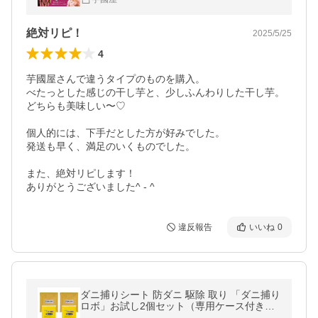
まいも さつま芋 w900
絶対リピ！
2025/5/25
4
芋國屋さんで違うタイプのものを購入。

べたっとした感じの干し芋と、少しふんわりした干し芋。

どちらも美味しい〜♡

個人的には、下手だとした方が好みでした。

発送も早く、満足のいくものでした。

また、絶対リピします！

ありがとうございました^ - ^
違反報告
いいね
0
ダニ捕りシート 防ダニ 駆除 取り 「ダニ捕り
ロボ」お試し2個セット（専用ケース付き）
日革研究所 掃除 お手入れ用品 ダニ退治用品