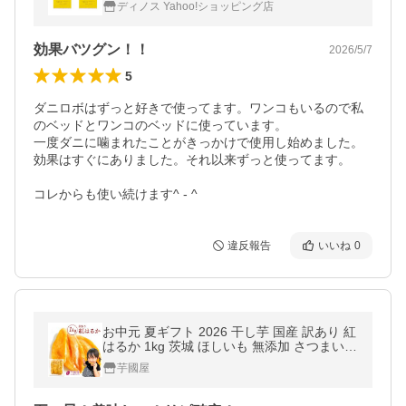
ディノス Yahoo!ショッピング店
送料無料 651206 ディノス
効果バツグン！！
2026/5/7
5
ダニロボはずっと好きで使ってます。ワンコもいるので私
のベッドとワンコのベッドに使っています。

一度ダニに噛まれたことがきっかけで使用し始めました。

効果はすぐにありました。それ以来ずっと使ってます。

コレからも使い続けます^ - ^
違反報告
いいね
0
お中元 夏ギフト 2026 干し芋 国産 訳あり 紅
はるか 1kg 茨城 ほしいも 無添加 さつまいも
お菓子 おやつ スイーツ ダイエット 送料無料
芋國屋
N1