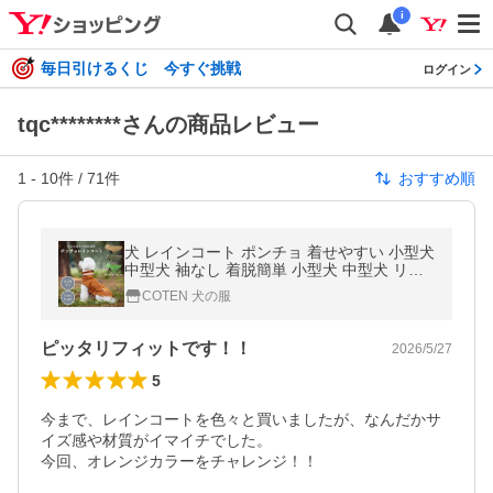
i
毎日引けるくじ 今すぐ挑戦
ログイン
tqc********さんの商品レビュー
1
-
10
件 /
71
件
おすすめ順
犬 レインコート ポンチョ 着せやすい 小型犬
中型犬 袖なし 着脱簡単 小型犬 中型犬 リー
ド おしゃれ 可愛い フード無し カッパ 高品
COTEN 犬の服
質 撥水 COTEN
ピッタリフィットです！！
2026/5/27
5
今まで、レインコートを色々と買いましたが、なんだかサ
イズ感や材質がイマイチでした。

今回、オレンジカラーをチャレンジ！！
