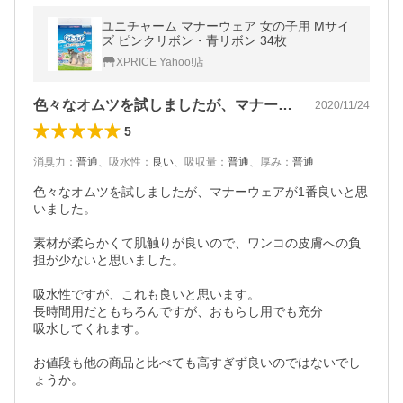
ユニチャーム マナーウェア 女の子用 Mサイ
ズ ピンクリボン・青リボン 34枚
XPRICE Yahoo!店
色々なオムツを試しましたが、マナーウェ…
2020/11/24
5
消臭力
：
普通
、
吸水性
：
良い
、
吸収量
：
普通
、
厚み
：
普通
色々なオムツを試しましたが、マナーウェアが1番良いと思
いました。

素材が柔らかくて肌触りが良いので、ワンコの皮膚への負
担が少ないと思いました。

吸水性ですが、これも良いと思います。

長時間用だともちろんですが、おもらし用でも充分

吸水してくれます。

お値段も他の商品と比べても高すぎず良いのではないでし
ょうか。
