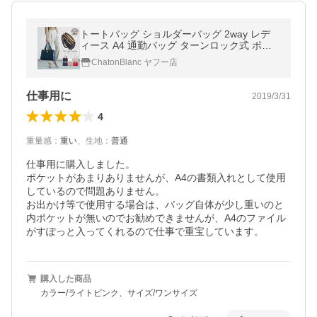
トートバッグ ショルダーバッグ 2way レデ
ィース A4 通勤バッグ ターンロック式 ポケ
ット 大きめ 収納 通学 マチ幅 ストラップ付
ChatonBlanc ヤフー店
き かばん 鞄
仕事用に
2019/3/31
4
重量感
：
重い
、
生地
：
普通
仕事用に購入しました。

ポケットがあまりありませんが、A4の書類入れとして使用
しているので問題ありません。

お出かけ等で使用する場合は、バッグ自体が少し重いのと
内ポケットが無いのでお勧めできませんが、A4のファイル
がすぽっと入ってくれるので仕事で重宝しています。
購入した商品
カラー/ライトピンク、サイズ/ワンサイズ