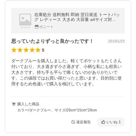
在庫処分 送料無料 即納 翌日発送 トートバッ
グ レディース 大きめ 大容量 a4サイズ対応
ナイロン 軽量 撥水 無地 通勤 マザー
ボニート
思っていたよりずっと良かったです！
2019/1/25
5
ダークブルーを購入しました。軽くてポケットもたくさん
付いており、大き過ぎず小さ過ぎず、小柄な私にも程良い
大きさです。持ち手も平らで痛くないのがありがたいで
す。この値段ではお買い得だったと思います。目的別に使
用するため色違いで購入を検討しています。
購入した商品
カラー/ダークブルー、サイズ/29cm*15cm*29cm
違反報告
いいね
1