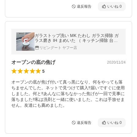
違反報告
いいね
0
ガラストップ洗い MK たわし ガラス掃除 ガ
ラス磨き IH まめいた （ キッチン掃除 台所
台所掃除 ）
リビングート ヤフー店
オーブンの底の焦げ
2020/11/24
5
オーブンの底が焦げ付いて真っ黒になり、何をやっても落
ちませんでした。ネットで見つけて購入‼︎届いですぐに使用
しました。何と‼︎あんなに落ちなかった焦げが一回で見事に
落ちました‼︎私は洗剤と一緒に使いました。これは手放せま
せん。友達にも薦めました。
違反報告
いいね
0