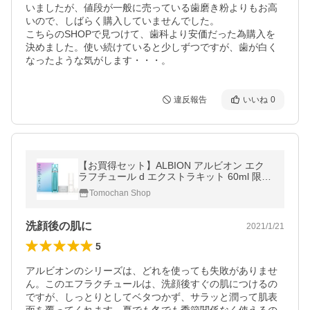
いましたが、値段が一般に売っている歯磨き粉よりもお高
いので、しばらく購入していませんでした。

こちらのSHOPで見つけて、歯科より安価だった為購入を
決めました。使い続けていると少しずつですが、歯が白く
なったような気がします・・・。　
違反報告
いいね
0
【お買得セット】ALBION アルビオン エク
ラフチュール d エクストラキット 60ml 限定
発売 美容液 化粧水 リンクルリペアリフト 母
Tomochan Shop
の日 プレゼントおすすめ
洗顔後の肌に
2021/1/21
5
アルビオンのシリーズは、どれを使っても失敗がありませ
ん。このエフラクチュールは、洗顔後すぐの肌につけるの
ですが、しっとりとしてベタつかず、サラッと潤って肌表