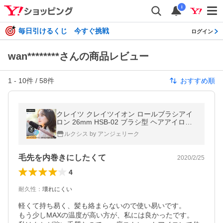
i
毎日引けるくじ 今すぐ挑戦
ログイン
wan********さんの商品レビュー
1
-
10
件 /
58
件
おすすめ順
クレイツ クレイツイオン ロールブラシアイ
ロン 26mm HSB-02 ブラシ型 ヘアアイロン
カールアイロン ブラシアイロン コテ ロール
ルクシス by アンジェリーク
ブラシ 超PayPay祭
毛先を内巻きにしたくて
2020/2/25
4
耐久性
：
壊れにくい
軽くて持ち易く、髪も絡まらないので使い易いです。

もう少しMAXの温度が高い方が、私には良かったです。
