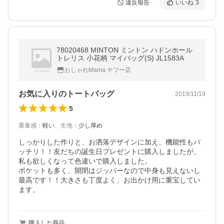
違反報告
いいね
3
78020468 MINTON ミントン ハドンホール
トレリス 小花柄 マイバッグ(S) JL1583A
おしゃれMama ヤフー店
お気に入りのトートバッグ
2019/11/19
5
重量感
：
軽い
、
生地
：
少し厚め
しっかりした作りと、お洒落デザインに加え、機能性もバ
ッチリ！！友だちの誕生日プレゼントに購入しましたが、
私も欲しくなって色違いで購入しました。

ポケットも多く、開閉はジッパーなので中身も見えないし
最高です！！大きさも丁度よく、お出かけ用に重宝してい
ます。
購入した商品