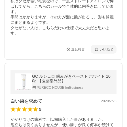
私はクセが強い毛質なので、一度ストレートアイロンで伸
ばしてから、こちらのカールで全体的に内巻きにしていま
す。

手間はかかりますが、その方が髪に艶が出るし、形も綺麗
にまとまるようです。

クセがない人は、こちらだけの仕様で大丈夫だと思いま
す。
違反報告
いいね
2
GC ルシェロ 歯みがきペースト ホワイト 10
0g 【医薬部外品】
PURECO HOUSE forBusiness
白い歯を求めて
2020/2/25
5
かかりつけの歯科で、以前購入した事がありました。

泡立ちは良くありませんが、使い勝手が良く何本か続けて