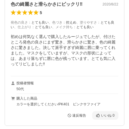
色の綺麗さと滑らかさにビックリ‼︎
2020/8/22
5
発色の良さ
：
とても良い
、
色づき
：
控えめ
、
塗りやすさ
：
とても良
い
、
仕上がり
：
とても良い
、
メイク持ち
：
とても良い
初めは何気なく選んで購入したルージュでしたが、付けた
ところ発色の良さにまず驚き、滑らかさに驚き、色の綺麗
さに驚きました。決して派手すぎず綺麗に唇に乗ってくれ
ました。マスクをしていますが、マスクの形状によって
は、あまり落ちずに唇に色が残っています。とても気に入
ってリピしました‼︎
投稿者情報
50代
購入した商品
カラーを選択してください/PK401 ピンクサファイア
違反報告
いいね
0