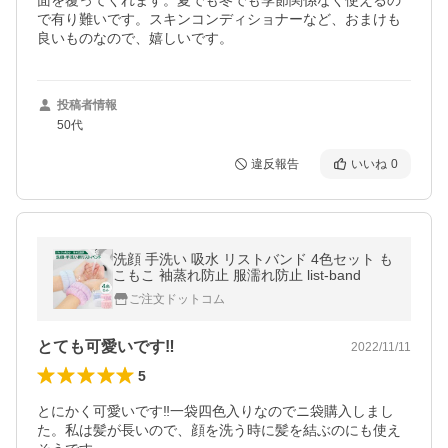
面を覆ってくれます。夏でも冬でも季節関係なく使えるの
で有り難いです。スキンコンディショナーなど、おまけも
良いものなので、嬉しいです。
投稿者情報
50代
違反報告
いいね
0
洗顔 手洗い 吸水 リストバンド 4色セット も
こもこ 袖蒸れ防止 服濡れ防止 list-band
ご注文ドットコム
とても可愛いです‼︎
2022/11/11
5
とにかく可愛いです‼︎一袋四色入りなのでニ袋購入しまし
た。私は髪が長いので、顔を洗う時に髪を結ぶのにも使え