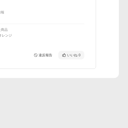
情報
た商品
オレンジ
違反報告
いいね
0