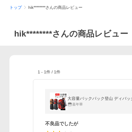
トップ
hik********さんの商品レビュー
hik********さんの商品レビュー
1
-
1
件 /
1
件
大容量バックパック登山 ディバッグ
嘉年華
不良品でしたが