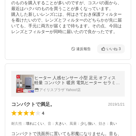
のものを購入することが多いのですが、コスパの面から、
最近はハクバのものを買うことが多くなっています。

購入した新しいレンズには、何はさておき保護フィルター
を着けたいので、レンズとフィルターのどちらかが先に届
いても、手元に両方が届くまで待ちます。その点、今回は
レンズとフィルターが同時に届いたので良かったです。
違反報告
いいね
3
ヒーター 人感センサー 小型 足元 オフィス
軽量 コンパクト 暖房 電気ヒーター セラミッ
クファンヒーター アイリスオーヤマ 安心延
アイリスプラザ Yahoo!店
長保証対象
コンパクトで満足。
2019/1/21
4
耐久性
：
壊れにくい
、
音
：
大きい
、
風量
：
少し強い
、
効き
：
良い
コンパクトで洗面所に置いても邪魔になりません。音も、