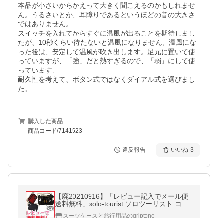
本品が小さいからかえって大きく聞こえるのかもしれませ
ん。うるさいとか、耳障りであるというほどの音の大きさ
ではありません。

スイッチを入れてからすぐに温風が出ることを期待しまし
たが、10秒くらい待たないと温風になりません。温風にな
った後は、安定して温風が吹き出します。足元に置いて使
っていますが、「強」だと熱すぎるので、「弱」にして使
っています。

耐久性を考えて、ボタン式ではなくダイアル式を選びまし
た。
購入した商品
商品コード/7141523
違反報告
いいね
3
【廃20210916】「レビュー記入でメール便
送料無料」solo-tourist ソロツーリスト コイ
ンウォレット15 CW-15-mail チェーン付き(v
スーツケースと旅行用品のgriptone