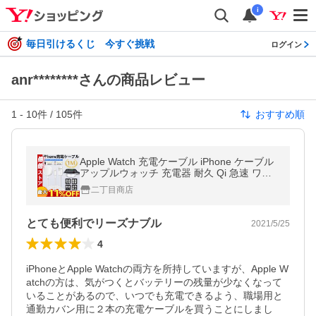
i
毎日引けるくじ 今すぐ挑戦
ログイン
anr********さんの商品レビュー
1
-
10
件 /
105
件
おすすめ順
Apple Watch 充電ケーブル iPhone ケーブル
アップルウォッチ 充電器 耐久 Qi 急速 ワイ
ヤレス充電器 apple watch series5/4/3/2/1 一
二丁目商店
本二役
とても便利でリーズナブル
2021/5/25
4
iPhoneとApple Watchの両方を所持していますが、Apple W
atchの方は、気がつくとバッテリーの残量が少なくなって
いることがあるので、いつでも充電できるよう、職場用と
通勤カバン用に２本の充電ケーブルを買うことにしまし