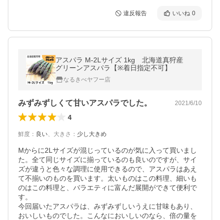
違反報告
いいね
0
アスパラ M-2Lサイズ 1kg 北海道真狩産
グリーンアスパラ【※着日指定不可】
なるきべヤフー店
みずみずしくて甘いアスパラでした。
2021/6/10
4
鮮度
：
良い
、
大きさ
：
少し大きめ
Mからに2Lサイズが混じっているのが気に入って買いまし
た。全て同じサイズに揃っているのも良いのですが、サイ
ズが違うと色々な調理に使用できるので、アスパラはあえ
て不揃いのものを買います。太いものはこの料理、細いも
のはこの料理と、バラエティに富んだ展開ができて便利で
す。

今回届いたアスパラは、みずみずしいうえに甘味もあり、
おいしいものでした。こんなにおいしいのなら、倍の量を