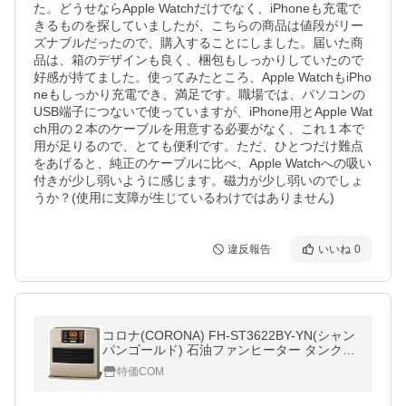
た。どうせならApple Watchだけでなく、iPhoneも充電で
きるものを探していましたが、こちらの商品は値段がリー
ズナブルだったので、購入することにしました。届いた商
品は、箱のデザインも良く、梱包もしっかりしていたので
好感が持てました。使ってみたところ、Apple WatchもiPho
neもしっかり充電でき、満足です。職場では、パソコンの
USB端子につないで使っていますが、iPhone用とApple Wat
ch用の２本のケーブルを用意する必要がなく、これ１本で
用が足りるので、とても便利です。ただ、ひとつだけ難点
をあげると、純正のケーブルに比べ、Apple Watchへの吸い
付きが少し弱いように感じます。磁力が少し弱いのでしょ
うか？(使用に支障が生じているわけではありません)
違反報告
いいね
0
コロナ(CORONA) FH-ST3622BY-YN(シャン
パンゴールド) 石油ファンヒーター タンク容
量7.2L 約10畳〜13畳
特価COM