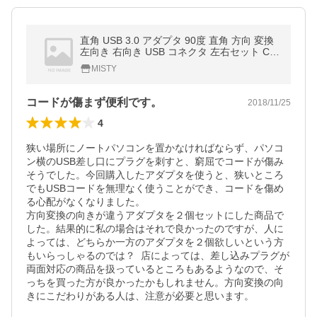
直角 USB 3.0 アダプタ 90度 直角 方向 変換
左向き 右向き USB コネクタ 左右セット CH
OKUADA
MISTY
コードが傷まず便利です。
2018/11/25
4
狭い場所にノートパソコンを置かなければならず、パソコ
ン横のUSB差し口にプラグを刺すと、窮屈でコードが傷み
そうでした。今回購入したアダプタを使うと、狭いところ
でもUSBコードを無理なく使うことができ、コードを傷め
る心配がなくなりました。

方向変換の向きが違うアダプタを２個セットにした商品で
した。結果的に私の場合はそれで良かったのですが、人に
よっては、どちらか一方のアダプタを２個欲しいという方
もいらっしゃるのでは？  店によっては、差し込みプラグが
両面対応の商品を扱っているところもあるようなので、そ
っちを買った方が良かったかもしれません。方向変換の向
きにこだわりがある人は、注意が必要と思います。