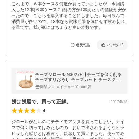
これまで、６本ケースを何度か買っていましたが、今回購
入した12本(６本ケース２箱)の方が1本あたりの値段が安か
ったので、こちらを購入することにしました。毎日飲んで
消費量が多いので、12本なら賞味期限を気にせず飲み切れ
る量です。我が家にはちょうど良い本数です。
違反報告
いいね
12
チーズジロール N3027F【チーズを薄く削る
チーズすりおろし チーズカット チーズグレ
イダー チーズスライス器具 チーズカッタ
開業プロ メイチョー Yahoo!店
ー】
餅は餅屋で、買って正解。
2017/5/15
4
ジロールがないのにテテドモアンヌを買ってしまい、ナイ
フで薄く切ってはみたものの、お店で出されるようなヒラ
ヒラした感じとは程遠く、観念して買いました。使ってみ