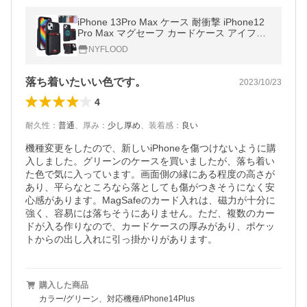
iPhone 13Pro Max ケース 耐衝撃 iPhone12
Pro Max マグセーフ カードケース アイフォ
ン13mini 14 Plus スマホケース magsafe対応
NYFLOOD
カード収納 カードウォレット
落ち着いたいい色です。
2023/10/23
4
耐久性
：
普通
、
厚み
：
少し厚め
、
装着感
：
良い
機種変更をしたので、新しいiPhoneを傷つけないように購
入しました。グリーンのケースを買いましたが、落ち着い
た色で気に入っています。画面側の縁にある程度の高さが
あり、平らなところなら落としても傷がつきそうになく安
心感があります。MagSafeのカード入れは、磁力が十分に
強く、容易には落ちそうにありません。ただ、複数のカー
ドが入る作りなので、カードケースの厚みがあり、ポケッ
トからの出し入れに引っ掛かりがあります。
購入した商品
カラー/グリーン、対応機種/iPhone14Plus