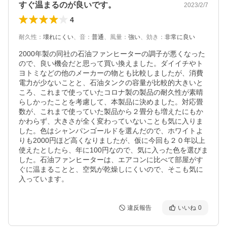
すぐ温まるのが良いです。
2023/2/7
4
耐久性
：
壊れにくい
、
音
：
普通
、
風量
：
強い
、
効き
：
非常に良い
2000年製の同社の石油ファンヒーターの調子が悪くなった
ので、良い機会だと思って買い換えました。ダイイチやト
ヨトミなどの他のメーカーの物とも比較しましたが、消費
電力が少ないことと、石油タンクの容量が比較的大きいと
ころ、これまで使っていたコロナ製の製品の耐久性が素晴
らしかったことを考慮して、本製品に決めました。対応畳
数が、これまで使っていた製品から２畳分も増えたにもか
かわらず、大きさが全く変わっていないことも気に入りま
した。色はシャンパンゴールドを選んだので、ホワイトよ
りも2000円ほど高くなりましたが、仮に今回も２０年以上
使えたとしたら、年に100円なので、気に入った色を選びま
した。石油ファンヒーターは、エアコンに比べて部屋がす
ぐに温まることと、空気が乾燥しにくいので、そこも気に
入っています。
違反報告
いいね
0