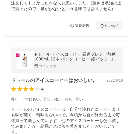
注文してもよかったかなぁと思いました。(重さは承知の上
で買ったので、量が少ないという意味ではありません)
違反報告
いいね
1
ドトール アイスコーヒー 厳選ブレンド無糖
1000mL 12本 パックコーヒー 紙パック コー
ヒー 飲料
ココデカウ
ドトールのアイスコーヒーはおいしい。
2021/6/16
4
香り
：
非常に良い
、
苦味
：
強い
、
酸味
：
弱い
ドトールのアイスコーヒーは、自分で淹れたコーヒーより
も味が濃く、雑味もないので、今頃から夏が終わるまで毎
年買って楽しんでいます。他のアイスコーヒーも色々試し
てみましたが、結局これに落ち着きました。おいしいで
す。
