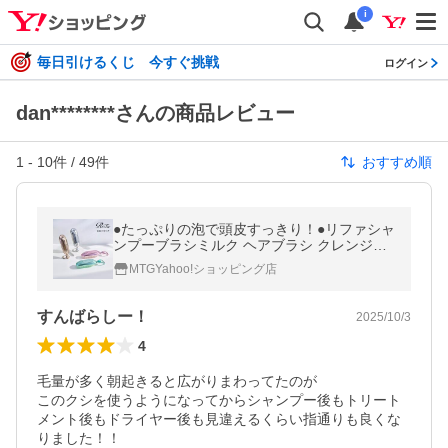
i
毎日引けるくじ 今すぐ挑戦
ログイン
dan********さんの商品レビュー
1
-
10
件 /
49
件
おすすめ順
●たっぷりの泡で頭皮すっきり！●リファシャ
ンプーブラシミルク ヘアブラシ クレンジン
グブラシ 切れ毛 ツヤ髪 ブラシ 髪ダメージ
MTGYahoo!ショッピング店
すんばらしー！
2025/10/3
4
毛量が多く朝起きると広がりまわってたのが

このクシを使うようになってからシャンプー後もトリート
メント後もドライヤー後も見違えるくらい指通りも良くな
りました！！
