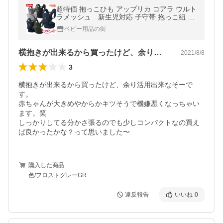
超特価 抱っこひも アップリカ コアラ ウルト
ラメッシュ 新生児対応 子守帯 抱っこ紐 4w
ay 送料無料
ベビー用品の街
横抱きが出来るから買ったけど、余り活用…
2021/8/8
3
横抱きが出来るから買ったけど、余り活用出来なそーで
す。

赤ちゃんが大きめやからかキツそうで機嫌悪くなっちゃい
ます。笑

しっかりしてる分かさ張るのでも少しコンパクトなの買え
ば良かったかな？って思いました〜
購入した商品
色/フロストグレーGR
違反報告
いいね
0