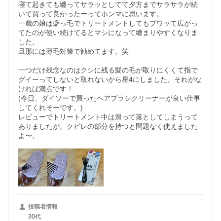
寝て起きても纏ってサラッとしてて夕方までサラサラが続
いて買って良かったーってホンマに思います。

一歳の娘は癖っ毛でトリートメントしてもブワッて広がっ
てたのが使い続けてるとマシになって纏まりやすくなりま
した。

旦那には薄毛対策で勧めてます。笑

一つだけ残念なのはクシに残る髪の毛が取りにくくて指で
グイーってしないと取れないから星4にしました。それがな
ければ満点です！

(今日、ダイソーで買ったヘアブラシクリーナーが良い仕事
してくれそーです。)

レビューでトリートメント中は滑って落としてしまうって
ありましたが、クビレの部分を持つと問題なく使えました
よ〜。
投稿者情報
30代