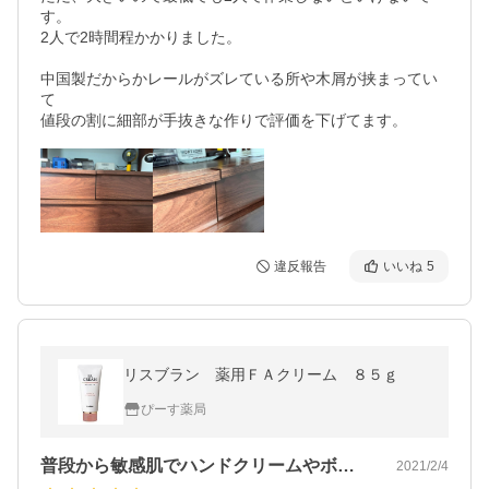
す。

2人で2時間程かかりました。

中国製だからかレールがズレている所や木屑が挟まってい
て

値段の割に細部が手抜きな作りで評価を下げてます。
違反報告
いいね
5
リスブラン 薬用ＦＡクリーム ８５ｇ
ぴーす薬局
普段から敏感肌でハンドクリームやボディ…
2021/2/4