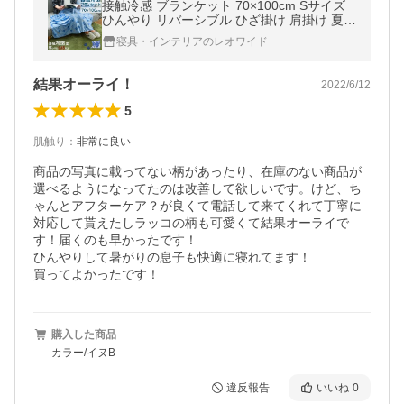
接触冷感 ブランケット 70×100cm Sサイズ
ひんやり リバーシブル ひざ掛け 肩掛け 夏
お昼寝 かわいい おしゃれ
寝具・インテリアのレオワイド
結果オーライ！
2022/6/12
5
肌触り
：
非常に良い
商品の写真に載ってない柄があったり、在庫のない商品が
選べるようになってたのは改善して欲しいです。けど、ち
ゃんとアフターケア？が良くて電話して来てくれて丁寧に
対応して貰えたしラッコの柄も可愛くて結果オーライで
す！届くのも早かったです！

ひんやりして暑がりの息子も快適に寝れてます！

買ってよかったです！
購入した商品
カラー/イヌB
違反報告
いいね
0