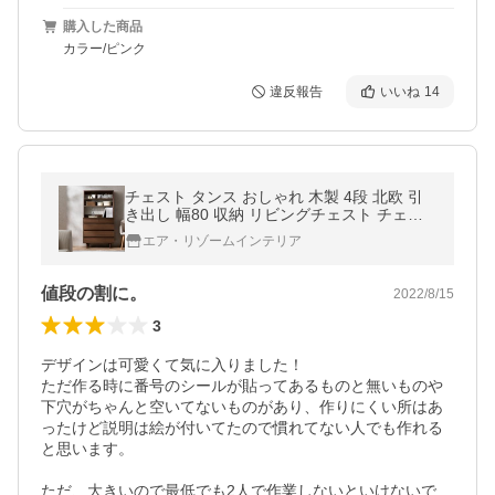
購入した商品
カラー/ピンク
違反報告
いいね
14
チェスト タンス おしゃれ 木製 4段 北欧 引
き出し 幅80 収納 リビングチェスト チェス
トラック リビング 収納 寝室 収納家具 衣類
エア・リゾームインテリア
収納 ハイチェスト
値段の割に。
2022/8/15
3
デザインは可愛くて気に入りました！

ただ作る時に番号のシールが貼ってあるものと無いものや
下穴がちゃんと空いてないものがあり、作りにくい所はあ
ったけど説明は絵が付いてたので慣れてない人でも作れる
と思います。

ただ、大きいので最低でも2人で作業しないといけないで