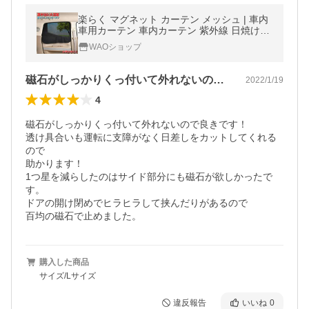
楽らく マグネット カーテン メッシュ | 車内
車用カーテン 車内カーテン 紫外線 日焼け防
止 目隠し 吸盤 磁石 車中泊
WAOショップ
磁石がしっかりくっ付いて外れないので良…
2022/1/19
4
磁石がしっかりくっ付いて外れないので良きです！

透け具合いも運転に支障がなく日差しをカットしてくれる
ので

助かります！

1つ星を減らしたのはサイド部分にも磁石が欲しかったで
す。

ドアの開け閉めでヒラヒラして挟んだりがあるので

百均の磁石で止めました。
購入した商品
サイズ/Lサイズ
違反報告
いいね
0