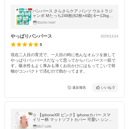
パンパース さらさらケア パンツ ウルトラジ
ャンボ Mたっち248枚(62枚×4袋) 6ー12kg
ケース オムツ pampers
itsumo mart
やっぱりパンパース
2025/12/14
5
現在二人目の育児で、一人目の時に色んなオムツを旅して
やっぱりパンパースだなって思ってからパンパース一筋で
す。吸水性もよく厚みも薄くお出かけにはもってこいで荷
物がコンパクトで済むので助かってます。
違反報告
いいね
0
☆ 【iphoneXR ピンク】iphoneカバー スマ
イリー柄 マットソフトカバー 可愛い シンプ
ル TPU ニコちゃん
Mz7-cafe