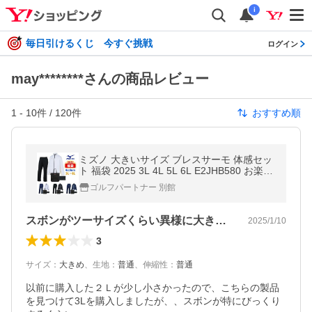
i
毎日引けるくじ 今すぐ挑戦
ログイン
may********さんの商品レビュー
1
-
10
件 /
120
件
おすすめ順
ミズノ 大きいサイズ ブレスサーモ 体感セッ
ト 福袋 2025 3L 4L 5L 6L E2JHB580 お楽し
み袋 ハッピーバッグ あったかい 発熱 数量限
ゴルフパートナー 別館
定 mizuno
スボンがツーサイズくらい異様に大きすぎる
2025/1/10
3
サイズ
：
大きめ
、
生地
：
普通
、
伸縮性
：
普通
以前に購入した２Ｌが少し小さかったので、こちらの製品
を見つけて3Lを購入しましたが、、スボンが特にびっくり