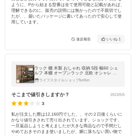
ように、Pから始まる型番は全て使用可能と記載があれば、
理解できるのに、販売の説明には無かったので不親切でし
たが、、届いたパッケージに書いてあったので安心して使
違反報告
いいね
1
ラック 棚 木製 おしゃれ 収納 5段 幅60 シェ
ルフ 本棚 オープンラック 北欧 オシャレ シ
ンプル VEGA 新生活 転倒防止 地震対策
ライフスタイルショップfunfun
そこまで値引きしますか？
2023/5/5
3
私が注文した際は12,160円でした、、その２日後くらいに
かなり値引きされて売り出されています。ショックです。
一旦返品しようと考えましたが大きな商品なので手間だし
やめておきそのまま使いましたが、腑に落ちない買い物で