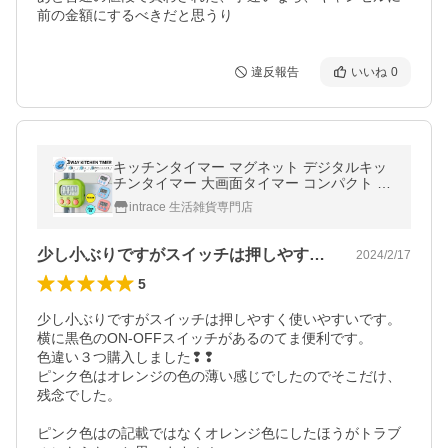
前の金額にするべきだと思うり
違反報告
いいね
0
キッチンタイマー マグネット デジタルキッ
チンタイマー 大画面タイマー コンパクト 多
機能 操作簡単 キッチン用 料理用 ポイント消
intrace 生活雑貨専門店
化
少し小ぶりですがスイッチは押しやすく使…
2024/2/17
5
少し小ぶりですがスイッチは押しやすく使いやすいです。

横に黒色のON-OFFスイッチがあるのてま便利です。

色違い３つ購入しました❢❢

ピンク色はオレンジの色の薄い感じでしたのでそこだけ、
残念でした。

ピンク色はの記載ではなくオレンジ色にしたほうがトラブ