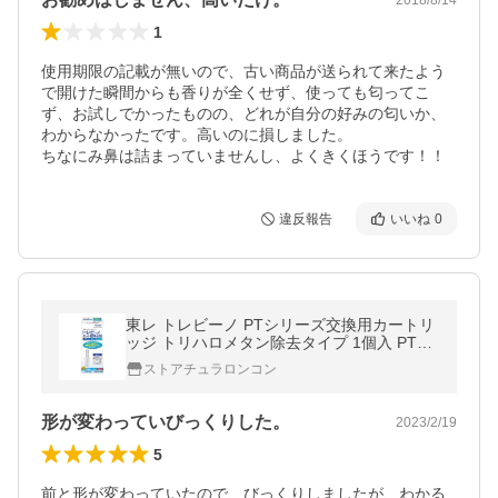
1
使用期限の記載が無いので、古い商品が送られて来たよう
で開けた瞬間からも香りが全くせず、使っても匂ってこ
ず、お試しでかったものの、どれが自分の好みの匂いか、
わからなかったです。高いのに損しました。

ちなにみ鼻は詰まっていませんし、よくきくほうです！！
違反報告
いいね
0
東レ トレビーノ PTシリーズ交換用カートリ
ッジ トリハロメタン除去タイプ 1個入 PTC.
FJ
ストアチュラロンコン
形が変わっていびっくりした。
2023/2/19
5
前と形が変わっていたので、びっくりしましたが、わかる