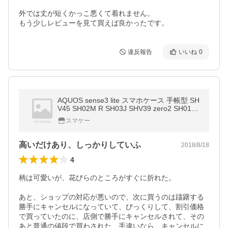
外では丈が短くかっこ悪くて着れません。

もう少しレビューを見て買えば良かったです。
違反報告
いいね
0
AQUOS sense3 lite スマホケース 手帳型 SH
V45 SH02M R SH03J SHV39 zero2 SH01M
SHV47 sense SH01K SHV40 SH-M05 ケー
スマケー
ス カバー 全機種対応
高いだけあり、しっかりしていふ
2018/8/18
4
柄は可愛いが、花びらのところがすぐに折れた。

あと、ショップの対応が悪いので、次に買うのは躊躇する

勝手にキャンセルになっていて、びっくりして、割引価格
で買っていたのに、店側で勝手にキャンセルされて、その
あと普通の値段で買わされた、手違いなら、キャンセルに