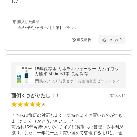
した。
購入した商品
通常×予約×カラー/【在庫】ブラウン
違反報告
いいね
0
15年保存水 ミネラルウォーター カムイワッ
カ麗水 500ml×1本 長期保存
防災グッズ 防災セット 災害備蓄品 ピースアップ
面倒くさがりだし！！
2018/8/14
5
こちらは御店の対応もよく、気持ちよくお買いものができ
ました。ありがとうございました。

商品も15年も持つのでイチイチ消費期限の管理する手間が
減りました。一年に一度？買い換えて管理するよりは、金