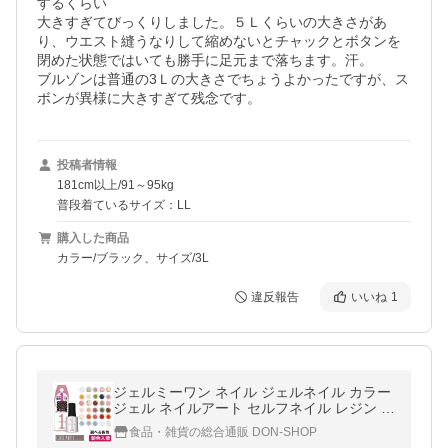
するくらい

大きすぎてびっくりしました。５Ｌくらいの大きさがあ
り、ウエスト縫うなりして縮めないとチャックとボタンを
閉めた状態ではいても勝手に足元まで落ちます。汗。

ブルゾンは普通の3Ｌの大きさでちょうよかったですが、ス
投稿者情報
181cm以上/91～95kg
普段着ているサイズ：LL
購入した商品
カラー/ブラック、サイズ/3L
違反報告
いいね
1
ジェルミーワン ネイル ジェルネイル カラー
ジェル ネイルアート セルフネイル レジン マ
ニキュア ベースコート はがせるベース
食品・雑貨の総合通販 DON-SHOP