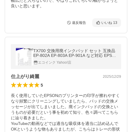
幅広だと入らないので、やはりこれぐらいの幅がちょうど
良いと思います。
違反報告
いいね
13
TX700 交換用廃インクパッド セット 互換品
EP-802A EP-803A EP-901A など対応 EPSO
Nプリンター対応 交換パッド 廃インク吸収
エコインク Yahoo!店
体×1回分 DIY 海綿 わた
仕上がり綺麗
2025/12/29
5
長く使用していたEPSONのプリンターの印字が擦れやすく
なり頻繁にクリーニングしていましたら、パッドの交換メ
ッセージが出てしまいました。廃インクパッドの交換とい
うものが必要だという事を初めて知り、色々調べてこちら
に辿り着きました。

YouTubeの動画などでは適当な吸収体を適当に詰め込んで
OKというような物もありましたが、こちらはトレーの形状