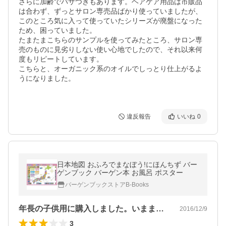
さらに加齢でパサつきもあります。ヘアケア用品は市販品
は合わず、ずっとサロン専売品ばかり使っていましたが、
このところ気に入って使っていたシリーズが廃盤になった
ため、困っていました。

たまたまこちらのサンプルを使ってみたところ、サロン専
売のものに見劣りしない使い心地でしたので、それ以来何
度もリピートしています。

こちらと、オーガニック系のオイルでしっとり仕上がるよ
うになりました。

違反報告
いいね
0
日本地図 おふろでまなぼう!にほんちず バー
ゲンブック バーゲン本 お風呂 ポスター
バーゲンブックストアB-Books
年長の子供用に購入しました。いままでは…
2016/12/9
3