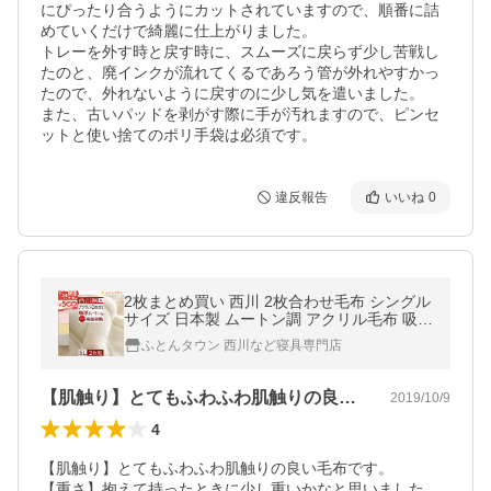
にぴったり合うようにカットされていますので、順番に詰
めていくだけで綺麗に仕上がりました。

トレーを外す時と戻す時に、スムーズに戻らず少し苦戦し
たのと、廃インクが流れてくるであろう管が外れやすかっ
たので、外れないように戻すのに少し気を遣いました。

また、古いパッドを剥がす際に手が汚れますので、ピンセ
ットと使い捨てのポリ手袋は必須です。
違反報告
いいね
0
2枚まとめ買い 西川 2枚合わせ毛布 シングル
サイズ 日本製 ムートン調 アクリル毛布 吸湿
発熱 西川リビング 泉大津 無地 ブランケット
ふとんタウン 西川など寝具専門店
毛
【肌触り】とてもふわふわ肌触りの良い毛…
2019/10/9
4
【肌触り】とてもふわふわ肌触りの良い毛布です。

【重さ】抱えて持ったときに少し重いかなと思いました