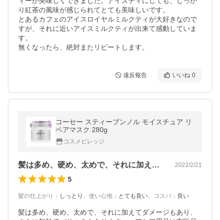
ィーが美味しくできました。アイスティにしても、しっか
り紅茶の風味が感じられてとても美味しいです。

とあるカフェのアイスロイヤルミルクティが大好きなので
すが、それに近いアイスミルクティが出来て感動していま
す。

無くなったら、絶対またリピートします。
違反報告
いいね
0
コーセー スティーブンノル モイスチュア リ
ペアマスク 280g
コスメビレッジ
髪は多め、硬め、太めで、それに加えてダ…
2022/2/21
5
髪の仕上がり
：
しっとり
、
使い心地
：
とても良い
、
コスパ
：
良い
髪は多め、硬め、太めで、それに加えてダメージもあり、