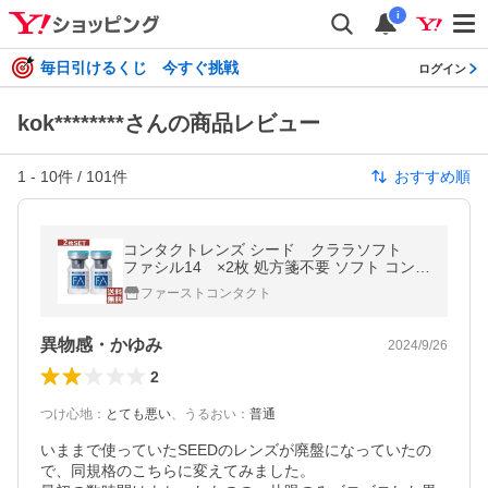
i
毎日引けるくじ 今すぐ挑戦
ログイン
kok********さんの商品レビュー
1
-
10
件 /
101
件
おすすめ順
コンタクトレンズ シード クララソフト
ファシル14 ×2枚 処方箋不要 ソフト コンタ
クトレンズ
ファーストコンタクト
異物感・かゆみ
2024/9/26
2
つけ心地
：
とても悪い
、
うるおい
：
普通
いままで使っていたSEEDのレンズが廃盤になっていたの
で、同規格のこちらに変えてみました。
