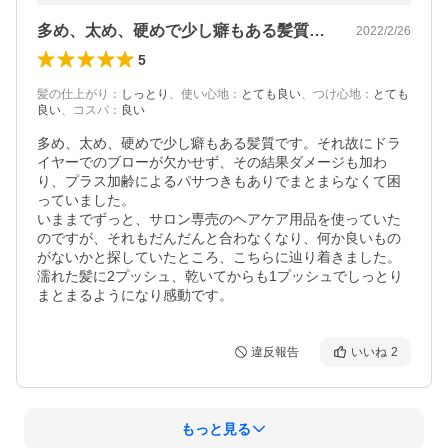
多め、太め、硬めで少し癖もある髪質です…
2022/2/26
5
髪の仕上がり
：
しっとり
、
使い心地
：
とても良い
、
つけ心地
：
とても
良い
、
コスパ
：
良い
多め、太め、硬めで少し癖もある髪質です。それ故にドラ
イヤーでのブローが欠かせず、その結果ダメージも加わ
り、プラス加齢によるパサつきもありでまとまらなくて困
っていました。

いままでずっと、サロン専売のヘアケア用品を使っていた
のですが、それもだんだんと合わなくなり、何か良いもの
がないかと探していたところ、こちらに辿り着きました。

濡れた髪に2プッシュ、乾いてからも1プッシュでしっとり
違反報告
いいね
2
もっと見る