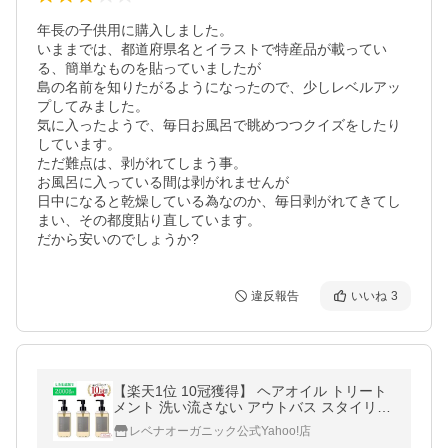
年長の子供用に購入しました。

いままでは、都道府県名とイラストで特産品が載ってい
る、簡単なものを貼っていましたが

島の名前を知りたがるようになったので、少しレベルアッ
プしてみました。

気に入ったようで、毎日お風呂で眺めつつクイズをしたり
しています。

ただ難点は、剥がれてしまう事。

お風呂に入っている間は剥がれませんが

日中になると乾燥している為なのか、毎日剥がれてきてし
まい、その都度貼り直しています。

だから安いのでしょうか?
違反報告
いいね
3
【楽天1位 10冠獲得】 ヘアオイル トリート
メント 洗い流さない アウトバス スタイリン
グ レベナオーガニック 145ml×3
レベナオーガニック公式Yahoo!店