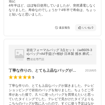
追記

4年半ほど、ほぼ毎日使用していましたが、突然通電しなく
なりました。寿命なのでしょうか？4年半で寿命は、ちょっ
と短いなと思いました。
違反報告
いいね
0
岩佐フォーマルバッグ 3点セット（iw8609-3
s)バッグ+A4手提げ+袱紗 日本製 撥水 葬式
卒園 入園 リボンモチーフ 大きめ ブラックフ
岩佐専門店
ォーマル
丁寧な作りの、とても上品なバッグが届き…
2018/6/5
5
丁寧な作りの、とても上品なバッグが届きました。テレビ
ショッピングで岩佐のバッグを知りました。ちょうどご不
幸があった後で、久々に使ったバッグを買替えたいと思っ
ていたタイミングでした。テレビで見かけたタイプよりも
こちらのバッグが気に入ったので、すぐに使う予定はなか