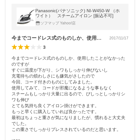
Panasonic(パナソニック) NI-W450-W （ホ
ワイト） スチームアイロン [振込不可]
ソフマップ Yahoo!店
今までコードレス式のものしか、使用した…
2017/11/17
3
今までコードレス式のものしか、使用したことがなかった
のですが

すぐに温度が下がり、シワもしっかり伸びないし

充電待ちの煩わしさにも嫌気がさしたので

今回、コード付きのものにしてみました。

使用してみて、コードが邪魔になるような事もなく

スチームもしっかり大量に出るので、ぴしっとしっかりシ
ワも伸び

とても気持ち良くアイロン掛けができます。

もっと早くに購入していれば良かったです。

最初はちょっと重さが気になりましたが、慣れると大丈夫
でした。

この重さでしっかりプレスされているのだと思います。
