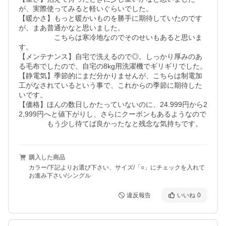
が、実際使ってみると軽いぐらいでした。

【暖かさ】もっと暖かいものを勝手に期待していたのです
が、まあ普通かなと思いました。

　　　　　こちらは寒冷地なのでそのせいもあると思いま
す。

【メンテナンス】自宅で洗えるので◎。しっかり厚みのあ
る毛布でしたので、自宅の8kg用洗濯機でギリギリでした。

【静電気】季節的にまだ分かりませんが、こちらは制電加
工がなされているという事で、これからの季節に期待した
いです。

【価格】ほんの数日しかたっていないのに、24.999円から2
2,999円へと値下がりし、さらにクーポンもあるようなので

　　　　もう少し待てば良かったなと残念な気持ちです。
購入した商品
カラー/下記よりお選び下さい、サイズ/「○」にチェックを入れて
お進み下さい/シングル
違反報告
いいね
0