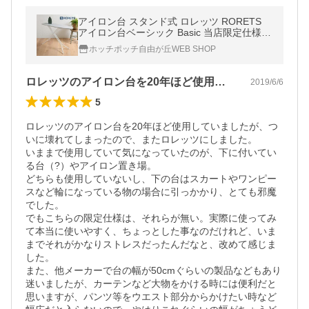
アイロン台 スタンド式 ロレッツ RORETS
アイロン台ベーシック Basic 当店限定仕様 2
664-01011 折りたたみ おしゃれ シンプル 高
ホッチポッチ自由が丘WEB SHOP
さ調節 スタンドアイロン スリム
ロレッツのアイロン台を20年ほど使用し…
2019/6/6
5
ロレッツのアイロン台を20年ほど使用していましたが、つ
いに壊れてしまったので、またロレッツにしました。

いままで使用していて気になっていたのが、下に付いてい
る台（?）やアイロン置き場。

どちらも使用していないし、下の台はスカートやワンピー
スなど輪になっている物の場合に引っかかり、とても邪魔
でした。

でもこちらの限定仕様は、それらが無い。実際に使ってみ
て本当に使いやすく、ちょっとした事なのだけれど、いま
までそれがかなりストレスだったんだなと、改めて感じま
した。

また、他メーカーで台の幅が50cmぐらいの製品などもあり
迷いましたが、カーテンなど大物をかける時には便利だと
思いますが、パンツ等をウエスト部分からかけたい時など