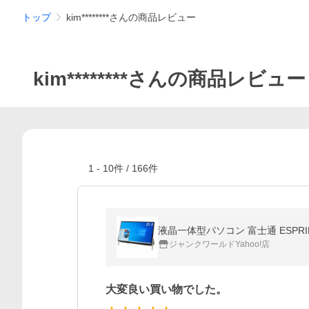
トップ
kim********さんの商品レビュー
kim********さんの商品レビュー
1
-
10
件 /
166
件
ジャンクワールドYahoo!店
大変良い買い物でした。