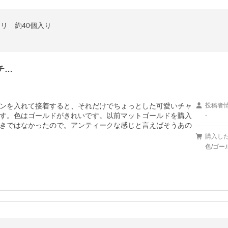
ミリ 約40個入り
チ…
ンを入れて接着すると、それだけでちょっとした可愛いチャ
投稿者
す。色はゴールドがきれいです。以前マットゴールドを購入
-
きではなかったので。アンティークな感じと言えばそうあの
購入し
色/ゴー