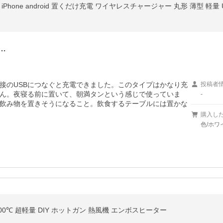
Phone android 置くだけ充電 ワイヤレスチャージャー 丸形 薄型 軽量
…
直接のUSBにつなぐと充電できました。このタイプはかなり充
投稿者
ん。夜寝る前に置いて、朝満タンという感じで使っていま
-
飲み物を置きそうになること。飲食するテーブルには置かな
購入し
色/ホワ
200℃ 超軽量 DIY ホットガン 熱風機 エンボスヒーター