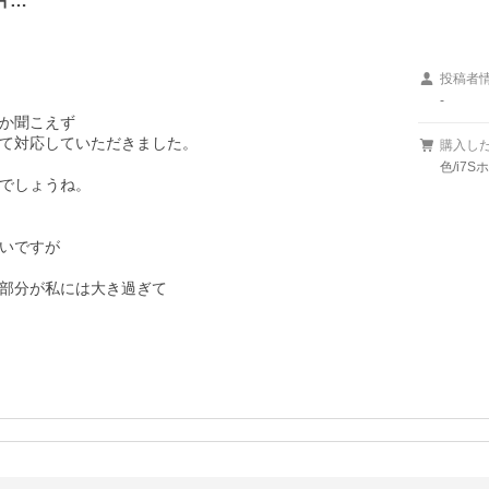
片…
投稿者
-
か聞こえず

て対応していただきました。

購入し
色/i7S
でしょうね。

いですが

部分が私には大き過ぎて
