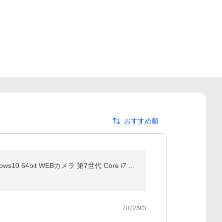
おすすめ順
液晶一体型パソコン 富士通 ESPRIMO FH77/B1 23.8インチワイド液晶中古 2017年モデル 一体型PC Windows10 64bit WEBカメラ 第7世代 Core i7 メモリ8GB 無線LAN
2022/9/3