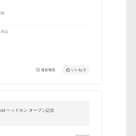
情報
た商品
違反報告
いいね
0
2 Android ヘッドホン オープン記念