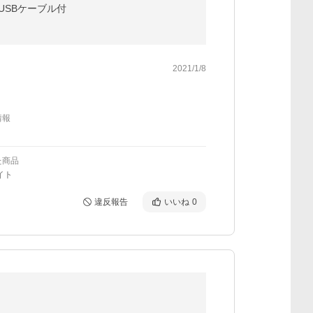
 USBケーブル付
2021/1/8
情報
た商品
イト
違反報告
いいね
0