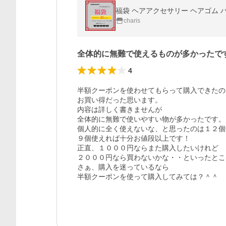
福袋 ヘアアクセサリー ヘアゴム 
charis
全体的に無難で使えるものが多かったで
4
半額クーポンを使わせてもらって購入できたので
お買い得だった思います。

内容は詳しく書きませんが

全体的に無難で使いやすい物が多かったです。

個人的に全く使えないな、と思ったのは１２個
９個使えれば十分お値段以上です！

正直、１０００円ならまた購入したいけれど

２０００円なら買わないかな・・といったとこ
さぁ、購入を迷っているなら

半額クーポンを使って購入してみては？＾＾