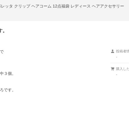
バレッタ クリップ ヘアコーム 12点福袋 レディース ヘアアクセサリー
す。


投稿者
-
購入し
中３個。

-
ろです。
