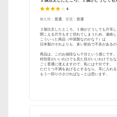
２個注文したところ、１個がどうしても
4
耐久性
：
普通
、
音質
：
普通
２個注文したところ、１個がどうしても片耳し
聞こえる片方もすぐ切れてしまうため、連絡し
こういった商品（中国製なのかな？）は

日本製のそれよりも、多い割合で不良があるの
商品は、このお値段なら十分という感じです。

特別音がいいわけでも見た目がいいわけでもな
ごく普通に使えますので、私には十分です。

ただ１つ不満をあげるとするなら、耳に入れる
もう一回り小さければな～とは思います。