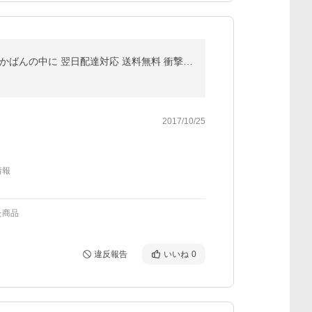
バッグインバッグトートバッグインナーバッグ トラベル用収納バッグ 旅行用グッズレディースミニバッグかばんの中に 翌日配達対応 送料無料 衝撃セール
2017/10/25
情報
た商品
違反報告
いいね
0