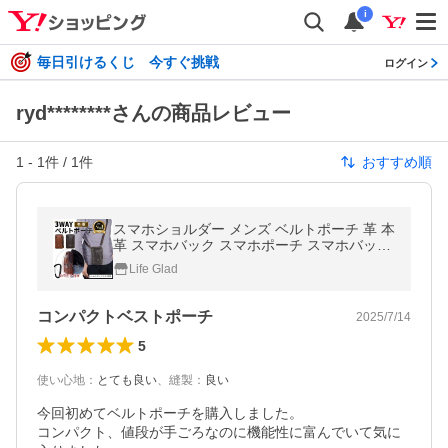
i
毎日引けるくじ 今すぐ挑戦
ログイン
ryd********さんの商品レビュー
1
-
1
件 /
1
件
おすすめ順
スマホショルダー メンズ ベルトポーチ 革 本
革 スマホバック スマホポーチ スマホバッグ
ウエストポーチ ミニショルダー
Life Glad
コンパクトベストポーチ
2025/7/14
5
使い心地
：
とても良い
、
縫製
：
良い
今回初めてベルトポーチを購入しました。

コンパクト、値段が手ごろなのに機能性に富んでいて気に