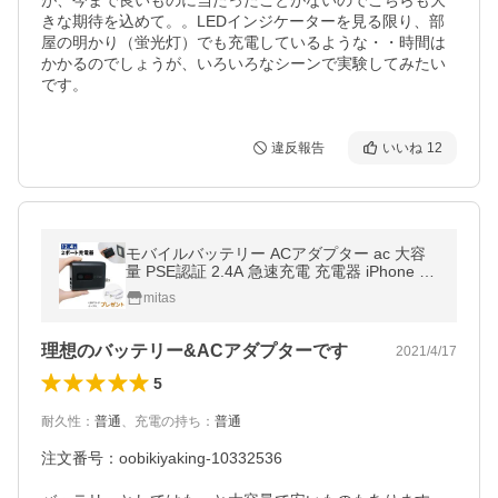
が、今まで良いものに当たったことがないのでこちらも大
きな期待を込めて。。LEDインジケーターを見る限り、部
屋の明かり（蛍光灯）でも充電しているような・・時間は
かかるのでしょうが、いろいろなシーンで実験してみたい
です。
違反報告
いいね
12
モバイルバッテリー ACアダプター ac 大容
量 PSE認証 2.4A 急速充電 充電器 iPhone A
C充電器 mitas
mitas
理想のバッテリー&ACアダプターです
2021/4/17
5
耐久性
：
普通
、
充電の持ち
：
普通
注文番号：oobikiyaking-10332536
