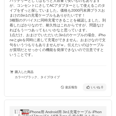
バッテリーとしてはもっと大容量で安いものもあります
が、コンセントにさしてACアダプターとして使えるこのタ
イプをずっと探していました。価格も2000円未満プラスお
まけの3in1の充電ケーブルもありがたいです！

3種類のデバイスに同時充電できることを確認しました。到
着したばかりなので、耐久性はこれからですが、問題なけ
ればもう一つあってもいいかなと思っています。

1点だけ、おまけでいただいた3in1のケーブルの場合、iPho
neとgloを同時に差して充電ができません。おまけなので文
句をいうつもりもありませんがｗ。伝えたいのはケーブル
が貧弱だとせっかくの機能を発揮できないので注意ですと
いうことです。
購入した商品
カラー/ブラック、タイプ/タイプ
違反報告
いいね
0
iPhone用 Android用 3in1充電ケーブル iPhon