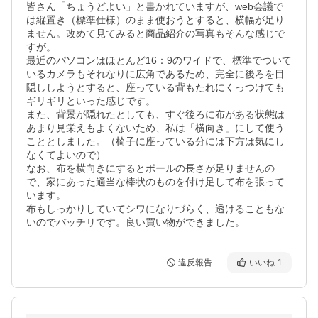
皆さん「ちょうどよい」と書かれていますが、web会議で
は縦置き（標準仕様）のまま使おうとすると、横幅が足り
ません。改めて見てみると商品紹介の写真もそんな感じで
すが。

最近のパソコンはほとんど16：9のワイドで、標準でついて
いるカメラもそれなりに広角であるため、完全に後ろを目
隠ししようとすると、座っている背もたれにくっつけても
ギリギリといった感じです。

また、背景が隠れたとしても、すぐ後ろに布がある状態は
あまり見栄えもよくないため、私は「横向き」にして使う
こととしました。（椅子に座っている分には下方は気にし
なくてよいので）

なお、布を横向きにするとポールの長さが足りませんの
で、家にあった適当な棒状のものを付け足して布を張って
います。

布もしっかりしていてシワになりづらく、透けることもな
いのでバッチリです。良い買い物ができました。
違反報告
いいね
1