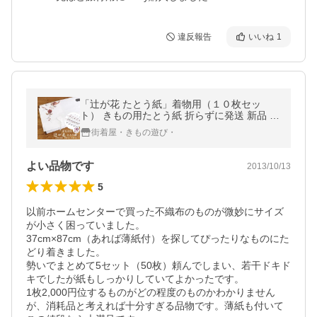
違反報告
いいね
1
「辻が花 たとう紙」着物用（１０枚セッ
ト） きもの用たとう紙 折らずに発送 新品 薄
紙入り 小窓付き 高級雲流和紙 文庫紙
街着屋・きもの遊び・
よい品物です
2013/10/13
5
以前ホームセンターで買った不織布のものが微妙にサイズ
が小さく困っていました。

37cm×87cm（あれば薄紙付）を探してぴったりなものにた
どり着きました。

勢いでまとめて5セット（50枚）頼んでしまい、若干ドキド
キでしたが紙もしっかりしていてよかったです。

1枚2,000円位するものがどの程度のものかわかりません
が、消耗品と考えれば十分すぎる品物です。薄紙も付いて