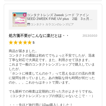
コンタクトレンズ 2week シード ファイン
SEED 2WEEK FINE UV plus 2箱 3ヵ月パ
ック 2週間使い捨てソフトコンタクト 医療
コンタクト カラコンのレンズピア
機器承認番号 21700BZZ00393000
処方箋不要がこんなに楽だとは・・
2013/10/10
5
商品が届きました。

コンタクトの通販は初めてでちょっと不安でしたが、迅速
丁寧な対応で大満足です。また、利用させて頂きます。

これまで一般のコンタクトレンズショップで購入していま
したが、

「ホントに検査してんのか？」って思えるほどの流れ作業
に疑問を持っていました。あの無駄な待ち時間が何だった
のか。。。これからはネットで買います。

でも眼科での検査は定期的に行った方がよさそうですね。

（コンタクトレンズショップの併設じゃないとこで・・）

・・・先ほど旅行用に1Day購入しました！