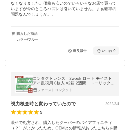
なくなりました。価格も安いのでいろいろなお店で買って
いますが今のところハズレは引いていません。まぁ確率の
問題なんでしょうが。。
購入した商品
カラー/ブルー
違反報告
いいね
0
コンタクトレンズ 2week ロート モイスト
アイ乱視用 6枚入 ×2箱 2週間 トーリック
モイストアイトーリック 乱視
ファーストコンタクト
視力検査時と変わっていたので
2022/3/4
5
眼科で処方され、購入したクーパーのバイアフィニティ
（？）がよかったため、OEMとの情報があったこちらを購