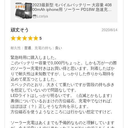
2023最新型 モバイルバッテリー 大容量 408
00mAh iphone用 ソーラー PD18W 急速充電
充電器 SOS照明 LED 3台同時充電 災害/旅行
Lcsriya
防水 Android(sxy1)
頑丈そう
2020/8/14
5
耐久性
：
普通
、
充電の持ち
：
良い
緊急時用に購入しました。

このバッテリー容量で3,000円ちょっと。しかも万が一の際
のソーラー充電付きはお買い得と思います。到着したばか
りで耐久性は未知数ですが、しっかりした作りから期待を
込めて星五つとしました。

スペックのとおり、大きくて重たいですが普段の持ち歩き
を想定していないので問題なしです。

LEDライトはしっかり明るいです。（点滅とかもします）

裏側についているおまけの方位磁石、充電中でなければ、
ほぼほぼ（？）正しそうな方向を示します。

方位磁石を使うようなところには行かない想定ですけど。

ソーラー充電はあくまでも予備的なものと理解しています