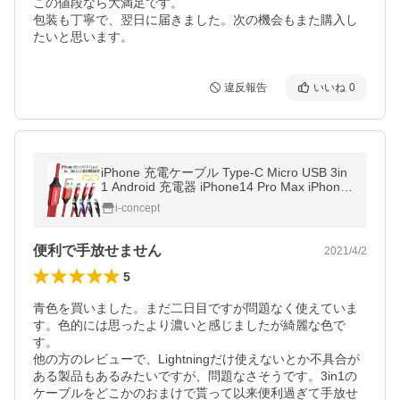
この値段なら大満足です。

包装も丁寧で、翌日に届きました。次の機会もまた購入し
たいと思います。
違反報告
いいね
0
iPhone 充電ケーブル Type-C Micro USB 3in
1 Android 充電器 iPhone14 Pro Max iPhone
13 se2 モバイルバッテリー 高耐久 2.4A ポ
i-concept
イント消化 送料無料 セール
便利で手放せません
2021/4/2
5
青色を買いました。まだ二日目ですが問題なく使えていま
す。色的には思ったより濃いと感じましたが綺麗な色で
す。

他の方のレビューで、Lightningだけ使えないとか不具合が
ある製品もあるみたいですが、問題なさそうです。3in1の
ケーブルをどこかのおまけで貰って以来便利過ぎて手放せ