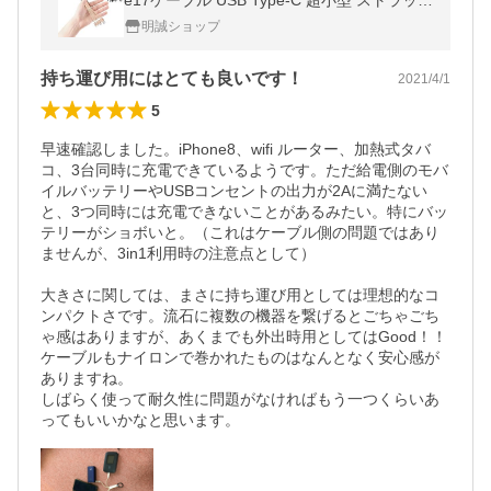
e17ケーブル USB Type-C 超小型 ストラップ
式 急速充電 Type-C micro USBケーブル【PL
明誠ショップ
保険加入済み製品・安心】
持ち運び用にはとても良いです！
2021/4/1
5
早速確認しました。iPhone8、wifi ルーター、加熱式タバ
コ、3台同時に充電できているようです。ただ給電側のモバ
イルバッテリーやUSBコンセントの出力が2Aに満たない
と、3つ同時には充電できないことがあるみたい。特にバッ
テリーがショボいと。（これはケーブル側の問題ではあり
ませんが、3in1利用時の注意点として）

大きさに関しては、まさに持ち運び用としては理想的なコ
ンパクトさです。流石に複数の機器を繋げるとごちゃごち
ゃ感はありますが、あくまでも外出時用としてはGood！！
ケーブルもナイロンで巻かれたものはなんとなく安心感が
ありますね。

しばらく使って耐久性に問題がなければもう一つくらいあ
ってもいいかなと思います。