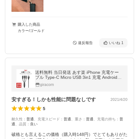
購入した商品
カラー/ゴールド
違反報告
いいね
1
送料無料 当日発送 あす楽 iPhone 充電ケー
ブル Type-C Micro USB 3in1 充電 Android
モバイルバッテリー 充電器 高耐久 1.2ｍ ア
giracorn
イフォン
安すぎる！しかも性能に問題なしです
2021/4/20
5
耐久性
：
普通
、
充電スピード
：
普通
、
重さ
：
普通
、
充電の持ち
：
普
通
、
品質
：
良い
破格とも言えるこの価格（購入時148円）でとてもありがた