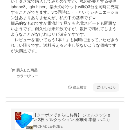
い！ダメ元で購入してみたのですが、私の必要とする要件

iphone8、glo hiper、楽天のポケットwifiの3台を同時に充電
することができます。3つ同時に・・というシチュエーショ
ンはあまりありませんが、私の中の基準ですｗ

簡易的なものですが電流計で見ても充電スピードも問題な
いようです。耐久性は未知数ですが、数日で壊れてしまう
ようなことがなければリピ確定ですです。

「レビューを書いてもう1本！」も同時に送っていただきう
れしい限りです。送料考えると申し訳ないような価格です
が大満足です。
購入した商品
カラー/グレー
違反報告
いいね
0
【クーポンでさらにお得】 ジェルクッショ
ン 2枚 ゲルクッション 座布団 本物 ハニカム
カバー 車 椅子 低反発 腰痛 骨盤矯正 衝撃吸
CRADLE-KOBE
収 座椅子