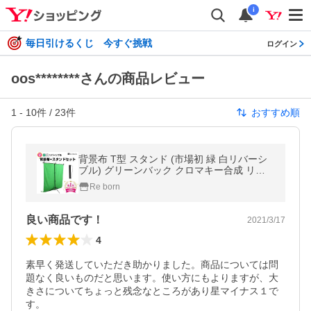
i
毎日引けるくじ 今すぐ挑戦
ログイン
oos********さんの商品レビュー
1
-
10
件 /
23
件
おすすめ順
背景布 T型 スタンド (市場初 緑 白リバーシ
ブル) グリーンバック クロマキー合成 リモ
ートワーク (幅1.5ｍ×高さ2ｍ)
Re born
良い商品です！
2021/3/17
4
素早く発送していただき助かりました。商品については問
題なく良いものだと思います。使い方にもよりますが、大
きさについてちょっと残念なところがあり星マイナス１で
す。
