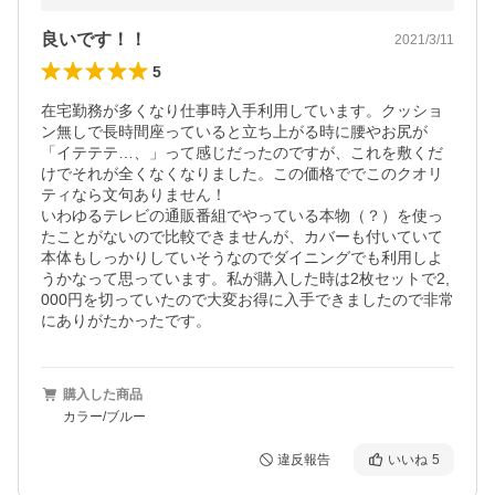
良いです！！
2021/3/11
5
在宅勤務が多くなり仕事時入手利用しています。クッショ
ン無しで長時間座っていると立ち上がる時に腰やお尻が
「イテテテ…、」って感じだったのですが、これを敷くだ
けでそれが全くなくなりました。この価格ででこのクオリ
ティなら文句ありません！

いわゆるテレビの通販番組でやっている本物（？）を使っ
たことがないので比較できませんが、カバーも付いていて
本体もしっかりしていそうなのでダイニングでも利用しよ
うかなって思っています。私が購入した時は2枚セットで2,
000円を切っていたので大変お得に入手できましたので非常
にありがたかったです。
購入した商品
カラー/ブルー
違反報告
いいね
5