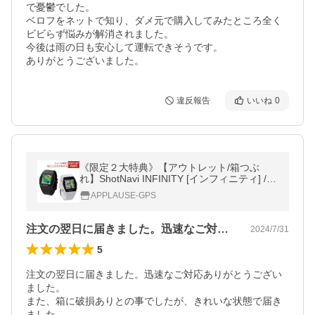
で憂鬱でした。

ベロフをネットで知り、ダメ元で購入してみたところ全く
ビビらず悩みが解消されました。

今後は雨の日も安心して運転できそうです。

ありがとうございました。
違反報告
いいね
0
《限定２大特典》【アウトレット/箱つぶ
れ】ShotNavi INFINITY [インフィニティ] /シ
ョットナビ (ゴルフナビ/GPSゴルフナビ/ゴ
APPLAUSE-GPS
ルフ距離計)
注文の翌日に届きました。迅速なご対応あ…
2024/7/31
5
注文の翌日に届きました。迅速なご対応ありがとうござい
ました。

また、箱に破損ありとの事でしたが、きれいな状態で届き
ました。
