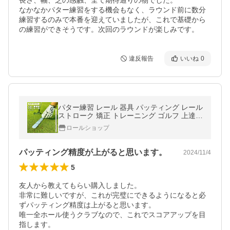
長さ、幅、芝の感触、全て期待通りの物でした。

なかなかパター練習をする機会もなく、ラウンド前に数分
練習するのみで本番を迎えていましたが、これで基礎から
の練習ができそうです。次回のラウンドが楽しみです。
違反報告
いいね
0
パター練習 レール 器具 パッティング レール
ストローク 矯正 トレーニング ゴルフ 上達
練習器具 自宅 室内
ロールショップ
パッティング精度が上がると思います。
2024/11/4
5
友人から教えてもらい購入しました。

非常に難しいですが、これが完璧にできるようになると必
ずパッティング精度は上がると思います。

唯一全ホール使うクラブなので、これでスコアアップを目
指します。
