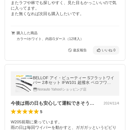
またラフや林でも探しやすく、見た目もかっこいいので気
に入ってます。

また無くなれば次回も購入したいです。
購入した商品
カラー/ホワイト、内容/1ダース（12球入）
違反報告
いいね
0
BELLOF アイ・ビューティー Sフラットワイ
パー 2本セット IFW101 超撥水 ベロフワイ
パー メルセデスベンツ用 1台分 Cクラス / G
Norauto Yahoo!ショッピング店
LC / EQC 用 ベロフ550mm+550mm
今後は雨の日も安心して運転できそうです。
2024/11/4
5
W205前期に乗っています。

雨の日は毎回ワイパーを動かすと、ガガガッというビビり