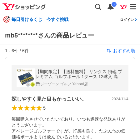
i
毎日引けるくじ 今すぐ挑戦
ログイン
mb5********さんの商品レビュー
1
-
6
件 /
6
件
おすすめ順
【期間限定】【送料無料】 リンクス 飛砲 プ
レミアム ゴルフボール 1ダース 12球入 高反
発 スモール ヘビーボール HIHO 【sbn】 爆
ジーゾーン ゴルフ Yahoo!店
買
探しやすく見た目もかっこいい。
2024/11/4
5
毎回購入させていただいており、いつも迅速な発送ありが
とうございます。

アベレージゴルファーですが、打感も良く、たぶん他の低
価格ボールよりは飛んでいると思います。
