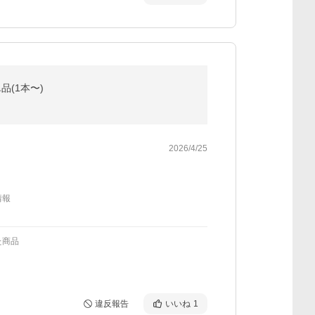
単品(1本〜)
2026/4/25
情報
た商品
違反報告
いいね
1