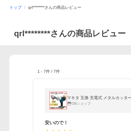
トップ
qrl********さんの商品レビュー
qrl********さんの商品レビュー
1
-
7
件 /
7
件
GBショップ
安いので！