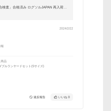
フルハーネスセット (ダブルランヤード伸縮式) 安全帯 軽量型 墜落制止用器具 2024年6月 厚生労働省「適合検査」合格済み ログソルJAPAN 再入荷 配送料無料
2024/2/22
情報
た商品
ダブルランヤードセット(Sサイズ)
違反報告
いいね
0