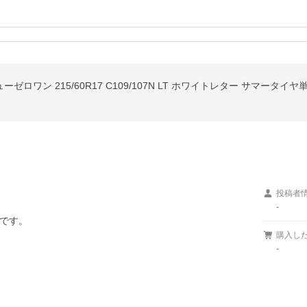
ーゼロワン 215/60R17 C109/107N LT ホワイトレター サマータイヤ
投稿者
-
です。

購入し
-