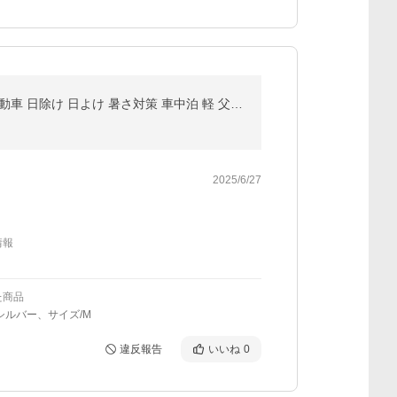
爆買 サンシェード 車 車用 フロント コンパクト収納 折りたたみ UVカット 遮光 遮熱 フロントガラス 軽自動車 日除け 日よけ 暑さ対策 車中泊 軽 父の日
2025/6/27
情報
た商品
シルバー、サイズ/M
違反報告
いいね
0