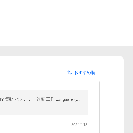
おすすめ順
マキタ 互換 充電式 メタルカッター アルミ 板金ハサミ 切断 マルチカッター 18V ステンレス カーペット DIY 電動 バッテリー 鉄板 工具 Longsafe (MCU01-BL)
2024/4/13