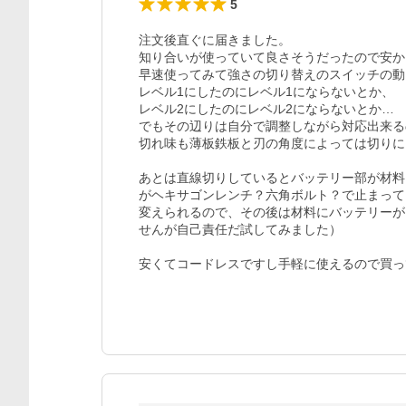
5
注文後直ぐに届きました。

知り合いが使っていて良さそうだったので安か
早速使ってみて強さの切り替えのスイッチの動
レベル1にしたのにレベル1にならないとか、

レベル2にしたのにレベル2にならないとか…

でもその辺りは自分で調整しながら対応出来る
切れ味も薄板鉄板と刃の角度によっては切りに
あとは直線切りしているとバッテリー部が材料
がヘキサゴンレンチ？六角ボルト？で止まって
変えられるので、その後は材料にバッテリーが
せんが自己責任だ試してみました）

安くてコードレスですし手軽に使えるので買っ