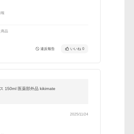
情報
た商品
違反報告
いいね
0
0ml 医薬部外品 kikimate
2025/11/24