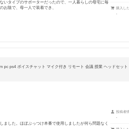
ないタイプのサポーターだったので、一人暮らしの母宅に毎
のお陰で、母一人で装着でき、

購入し
-
 pc ps4 ボイスチャット マイク付き リモート 会議 授業 ヘッドセット sw
投稿者
-
しました。ほぼぶっつけ本番で使用しましたが何ら問題なく

