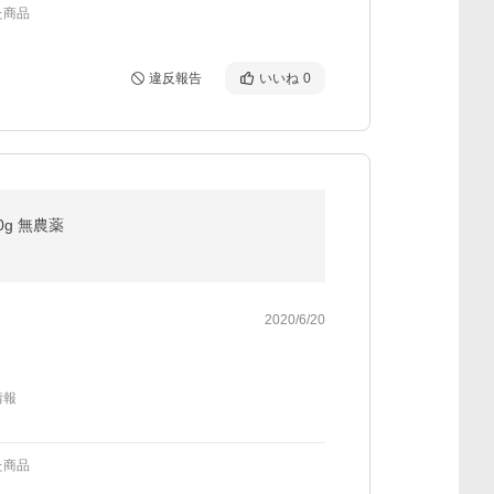
た商品
違反報告
いいね
0
0g 無農薬
2020/6/20
情報
た商品