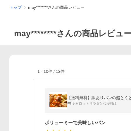
トップ
may********さんの商品レビュー
may********さんの商品レビュ
1
-
10
件 /
12
件
【送料無料】訳ありパンの超とく
キャロットサラダ(パン通販)
ボリューミーで美味しいパン