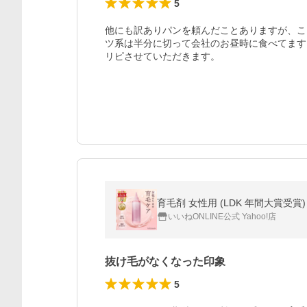
5
他にも訳ありパンを頼んだことありますが、こ
ツ系は半分に切って会社のお昼時に食べてます
リピさせていただきます。
育毛剤 女性用 (LDK 年間大賞受賞)
いいねONLINE公式 Yahoo!店
抜け毛がなくなった印象
5