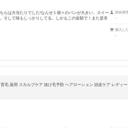
ちらは大当たりでした!なんせ１個々のパンが大きい。スイー
投稿者
。そして味もしっかりしてる。しかもこの金額で！また是非
-
購入し
-
 育毛 薬用 スカルプケア 抜け毛予防 ヘアローション 頭皮ケア レディース 15