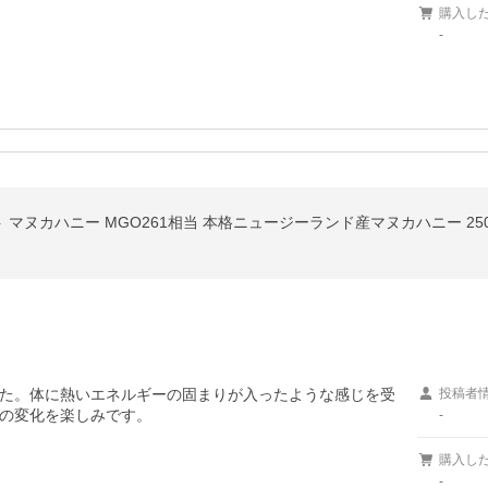
購入し
-
ット マヌカハニー MGO261相当 本格ニュージーランド産マヌカハニー 25
た。体に熱いエネルギーの固まりが入ったような感じを受
投稿者
の変化を楽しみです。
-
購入し
-