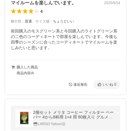
マイルームを楽しんでいます。
2025/5/14
4
耐久性
：
普通
、
サイズ感
：
ちょうどいい
前回購入のモスグリーン系と今回購入のライトグリーン系
の二色のコーディネートで部屋を楽しんでいます。今後も
四季のシーズンに合ったコーディネートでマイルームを楽
しみたいと思います。
購入した商品
商品内容/A
違反報告
いいね
0
2個セット メリタ コーヒー フィルター ペー
パー 4から8杯用 1×4 用 80枚入り グルメシ
リーズ ブラウン Melitta
LARGO Yahoo!店