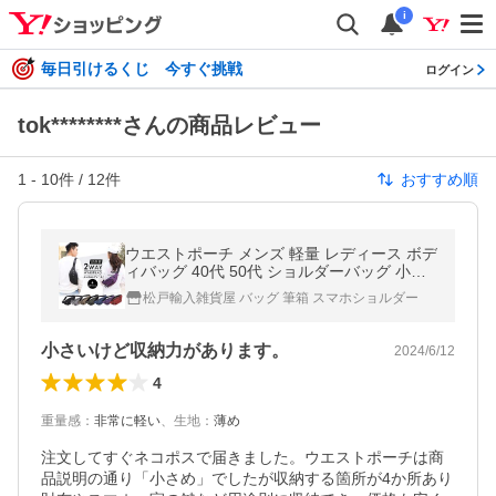
i
毎日引けるくじ 今すぐ挑戦
ログイン
tok********さんの商品レビュー
1
-
10
件 /
12
件
おすすめ順
ウエストポーチ メンズ 軽量 レディース ボデ
ィバッグ 40代 50代 ショルダーバッグ 小さ
め
松戸輸入雑貨屋 バッグ 筆箱 スマホショルダー
小さいけど収納力があります。
2024/6/12
4
重量感
：
非常に軽い
、
生地
：
薄め
注文してすぐネコポスで届きました。ウエストポーチは商
品説明の通り「小さめ」でしたが収納する箇所が4か所あり