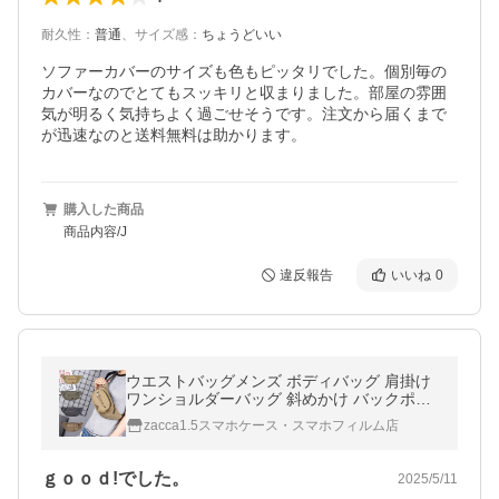
耐久性
：
普通
、
サイズ感
：
ちょうどいい
ソファーカバーのサイズも色もピッタリでした。個別毎の
カバーなのでとてもスッキリと収まりました。部屋の雰囲
気が明るく気持ちよく過ごせそうです。注文から届くまで
が迅速なのと送料無料は助かります。
購入した商品
商品内容/J
違反報告
いいね
0
ウエストバッグメンズ ボディバッグ 肩掛け
ワンショルダーバッグ 斜めかけ バックポケ
ット多い 大容量 フロントポケット ウエスト
zacca1.5スマホケース・スマホフィルム店
バッグ バイク レディース
ｇｏｏｄ!でした。
2025/5/11