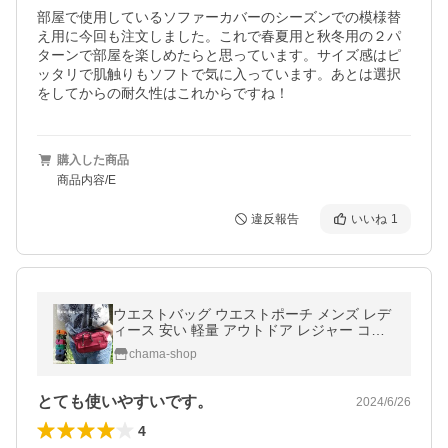
部屋で使用しているソファーカバーのシーズンでの模様替
え用に今回も注文しました。これで春夏用と秋冬用の２パ
ターンで部屋を楽しめたらと思っています。サイズ感はピ
ッタリで肌触りもソフトで気に入っています。あとは選択
をしてからの耐久性はこれからですね！
購入した商品
商品内容/E
違反報告
いいね
1
ウエストバッグ ウエストポーチ メンズ レデ
ィース 安い 軽量 アウトドア レジャー コン
パクト 仕事 2200 旅行 便利 小さめ relife 送
chama-shop
料無料
とても使いやすいです。
2024/6/26
4