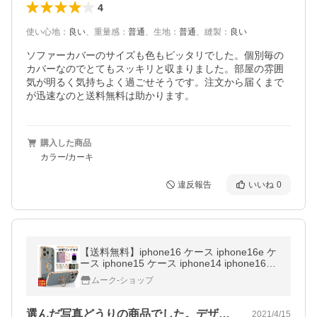
4
使い心地
：
良い
、
重量感
：
普通
、
生地
：
普通
、
縫製
：
良い
ソファーカバーのサイズも色もピッタリでした。個別毎の
カバーなのでとてもスッキリと収まりました。部屋の雰囲
気が明るく気持ちよく過ごせそうです。注文から届くまで
が迅速なのと送料無料は助かります。
購入した商品
カラー/カーキ
違反報告
いいね
0
【送料無料】iphone16 ケース iphone16e ケ
ース iphone15 ケース iphone14 iphone16pr
o pro max plus ケース
ムーク-ショップ
選んだ写真どうりの商品でした。デザイン…
2021/4/15