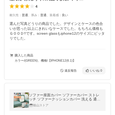
4
耐久性
：
普通
、
厚み
：
普通
、
装着感
：
良い
選んだ写真どうりの商品でした。デザインとケースの色合
いが思った以上にきれいなケースでした。もちろん価格も
ＧＯＯＤ!!です。screen glassもiphone12のサイズにピッタ
リでした。
購入した商品
カラー/(GREEN)、機種/【IPHONE12(6.1)】
違反報告
いいね
0
ソファー座面カバー ソファーカバー ストレ
ッチ ソファークッションカバー 洗える 通気
性 耐久性 オールシーズン 春 夏 四季適用 犬
観山ストア
猫対策 【一部当日発送】