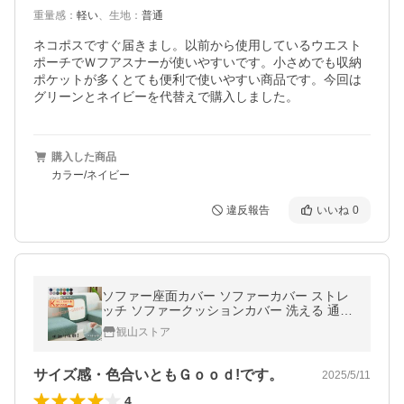
重量感
：
軽い
、
生地
：
普通
ネコポスですぐ届きまし。以前から使用しているウエスト
ポーチでＷフアスナーが使いやすいです。小さめでも収納
ポケットが多くとても便利で使いやすい商品です。今回は
グリーンとネイビーを代替えで購入しました。
購入した商品
カラー/ネイビー
違反報告
いいね
0
ソファー座面カバー ソファーカバー ストレ
ッチ ソファークッションカバー 洗える 通気
性 耐久性 オールシーズン 春 夏 四季適用 犬
観山ストア
猫対策 【一部当日発送】
サイズ感・色合いともＧｏｏｄ!です。
2025/5/11
4