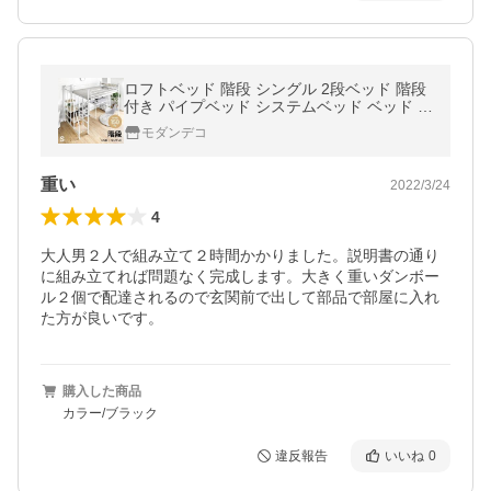
ロフトベッド 階段 シングル 2段ベッド 階段
付き パイプベッド システムベッド ベッド ベ
ッドフレーム おしゃれ
モダンデコ
重い
2022/3/24
4
大人男２人で組み立て２時間かかりました。説明書の通り
に組み立てれば問題なく完成します。大きく重いダンボー
ル２個で配達されるので玄関前で出して部品で部屋に入れ
た方が良いです。
購入した商品
カラー/ブラック
違反報告
いいね
0