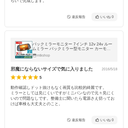
らいで完成します。
違反報告
いいね
0
バックミラーモニター 7インチ 12v 24v ルー
ムミラー バックミラー型モニター カーモニ
ター M0710
mtkshop
邪魔にならないサイズで気に入りました
2016/5/18
5
動作確認しドット抜けもなく画質も比較的綺麗です。

ミラーとしては見にくいですがミニバンなので元々見にく
いので問題なしです。整備士に聞いたら電源さえ切ってお
けば車検も大丈夫とのこと。
違反報告
いいね
0