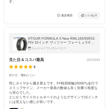
す。
違反報告
いいね
0
VITOUR FORMULA X New RWL165/55R15
75V 15インチ ヴィツァー フォーミュラX ホ
ワイトレターリボン 新品 サマータイヤ 2本
トレジャーワンカンパニー
セット
見た目＆コスパ最高
2022/3/24
5
耐久性
：
壊れにくい
同じタイヤから履き替えです。FF軽四前輪25000㌔走行で
スリップサイン。メーカー発表の数値も良く街乗り程度な
ら安心でした。

とにかくサイドのトルネードのようなデザインで15インチ
には見えない感じが良いです。