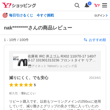
i
毎日引けるくじ 今すぐ挑戦
ログイン
nak********さんの商品レビュー
1
-
10
件 /
100
件
おすすめ順
在庫有 IRC 井上ゴム RX02 110/70-17 140/7
0-17 101901313236 フロントタイヤ リアタ
イヤ 前後セット バイク タイヤ
アイネット Yahoo!ショッピング店
減りにくく、でも安心
2023/4/1
5
耐久性
：
壊れにくい
リピート購入です。以前もツーリングメインの250ccに使用
していて、減り難さとグリップの良さで気に入っていたの