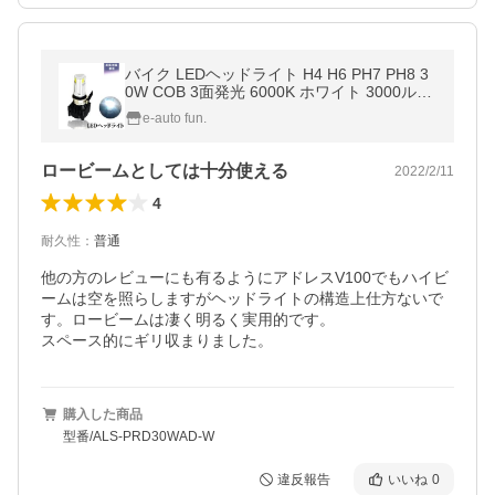
バイク LEDヘッドライト H4 H6 PH7 PH8 3
0W COB 3面発光 6000K ホワイト 3000ルー
メン Hi/Lo DC/AC 9-18V 送料無料
e-auto fun.
ロービームとしては十分使える
2022/2/11
4
耐久性
：
普通
他の方のレビューにも有るようにアドレスV100でもハイビ
ームは空を照らしますがヘッドライトの構造上仕方ないで
す。ロービームは凄く明るく実用的です。

スペース的にギリ収まりました。
購入した商品
型番/ALS-PRD30WAD-W
違反報告
いいね
0