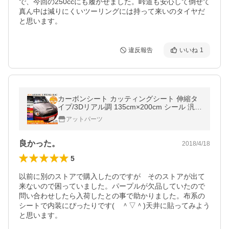
で、今回の250ccにも履かせました。峠道も安心して倒せて
真ん中は減りにくいツーリングには持って来いのタイヤだ
と思います。
違反報告
いいね
1
カーボンシート カッティングシート 伸縮タ
イプ/3Dリアル調 135cm×200cm シール 汎用
ラッピングシート DIY カスタム シート パー
アットパーツ
ツ
良かった。
2018/4/18
5
以前に別のストアで購入したのですが　そのストアが出て
来ないので困っていました。パープルが欠品していたので
問い合わせしたら入荷したとの事で助かりました。布系の
シートで内装にぴったりです(　＾▽＾)天井に貼ってみよう
と思います。