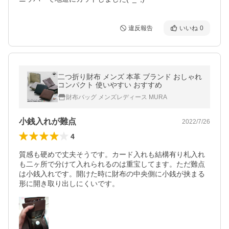
違反報告
いいね
0
二つ折り財布 メンズ 本革 ブランド おしゃれ
コンパクト 使いやすい おすすめ
財布バッグ メンズレディース MURA
小銭入れが難点
2022/7/26
4
質感も硬めで丈夫そうです。カード入れも結構有り札入れ
も二ヶ所で分けて入れられるのは重宝してます。ただ難点
は小銭入れです。開けた時に財布の中央側に小銭が挟まる
形に開き取り出しにくいです。