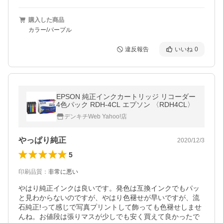
購入した商品
カラー/パープル
違反報告
いいね
0
EPSON 純正インクカートリッジ リコーダー
4色パック RDH-4CL エプソン 〈RDH4CL〉
デンキチWeb Yahoo!店
やっぱり純正
2020/12/3
5
印刷品質
：
非常に悪い
やはり純正インクは良いです。発色は互換インクでもパッ
と見わからないのですが、やはり色褪せが早いですが、流
石純正!って感じで写真プリントして飾っても色褪せしませ
んね。お値段は張りマスが少しでも安く買えて良かったで