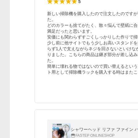
5
新しい掃除機を購入したので注文したのですが
た。

どのカラーも捨てがたく、散々悩んで壁紙に合
満足だったと思います。

安価にも関わらずすごくしっかりした作りで掃
少し前に他サイトでもう少しお高いスタンドを
らず1人で支えながらネジを回さないといけな
りました。こちらの商品は継ぎ部分が差し込み
た。

簡単に壊れる物ではないので買い替えるという
ト用として掃除機ラックを購入する時はまたこ
シャワーヘッド リファ ファイン バブ
FASTEP ONLINESHOP