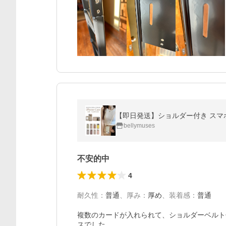
bellymuses
不安的中
4
耐久性
：
普通
、
厚み
：
厚め
、
装着感
：
普通
複数のカードが入れられて、ショルダーベルト
スでした。
