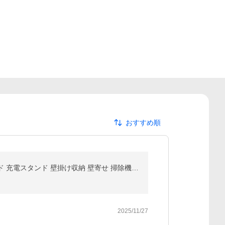
おすすめ順
ダイソン スタンド 掃除機スタンド V15 V12 V11 V10 V8 V7 slim V6 スリム コードレス クリーナースタンド 充電スタンド 壁掛け収納 壁寄せ 掃除機立て スチール
2025/11/27