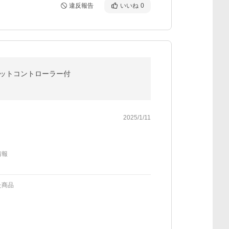
違反報告
いいね
0
 フットコントローラー付
2025/1/11
情報
た商品