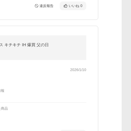
違反報告
いいね
0
 キチキチ IH 爆買 父の日
2026/1/10
情報
た商品