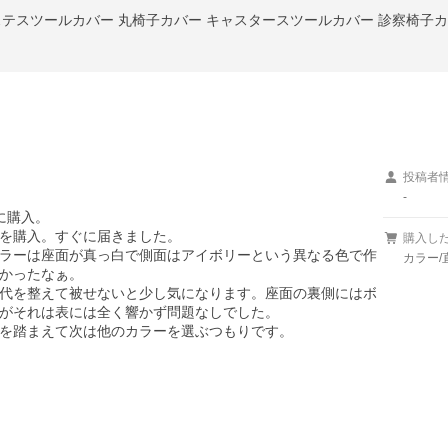
投稿者
-
購入。

を購入。すぐに届きました。

購入し
ラーは座面が真っ白で側面はアイボリーという異なる色で作
カラー/
かったなぁ。

代を整えて被せないと少し気になります。座面の裏側にはボ
がそれは表には全く響かず問題なしでした。

を踏まえて次は他のカラーを選ぶつもりです。