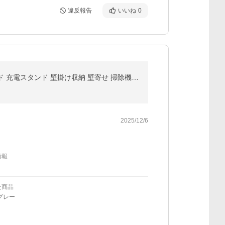
違反報告
いいね
0
ダイソン スタンド 掃除機スタンド V15 V12 V11 V10 V8 V7 slim V6 スリム コードレス クリーナースタンド 充電スタンド 壁掛け収納 壁寄せ 掃除機立て スチール
2025/12/6
情報
た商品
グレー