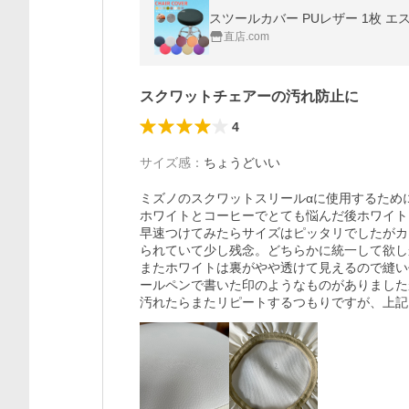
直店.com
スクワットチェアーの汚れ防止に
4
サイズ感
：
ちょうどいい
ミズノのスクワットスリールαに使用するために
ホワイトとコーヒーでとても悩んだ後ホワイト
早速つけてみたらサイズはピッタリでしたがカ
られていて少し残念。どちらかに統一して欲し
またホワイトは裏がやや透けて見えるので縫い
ールペンで書いた印のようなものがありました
汚れたらまたリピートするつもりですが、上記