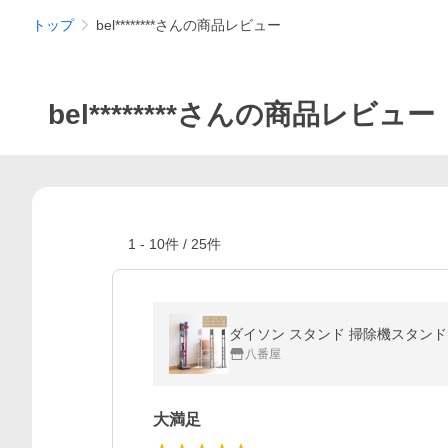
トップ
bel********さんの商品レビュー
bel********さんの商品レビュー
1
-
10
件 /
25
件
八番屋
大満足