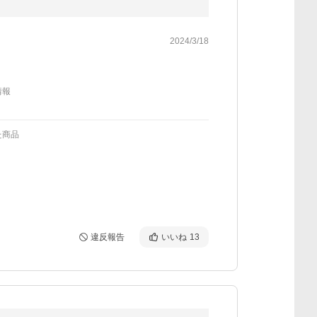
2024/3/18
情報
た商品
違反報告
いいね
13