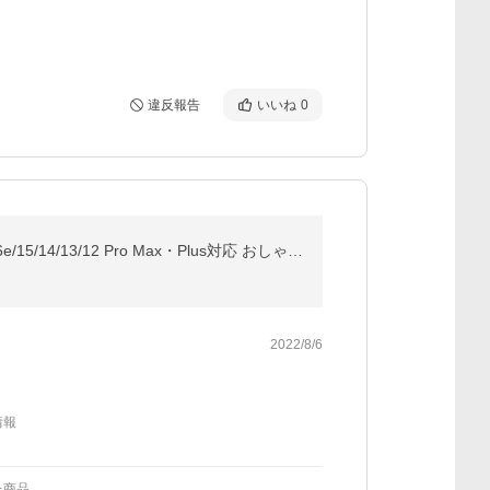
違反報告
いいね
0
【即日発送】ショルダー付き スマホケース ミラー付き カード収納 ベルト付き 耐衝撃 iPhone17/17e/16/16e/15/14/13/12 Pro Max・Plus対応 おしゃれ 韓国風
2022/8/6
情報
た商品