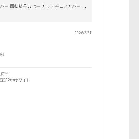
スツールカバー PUレザー 1枚 エステスツールカバー 丸椅子カバー キャスタースツールカバー 診察椅子カバー 回転椅子カバー カットチェアカバー 無地
2026/3/31
情報
た商品
直径32cmホワイト