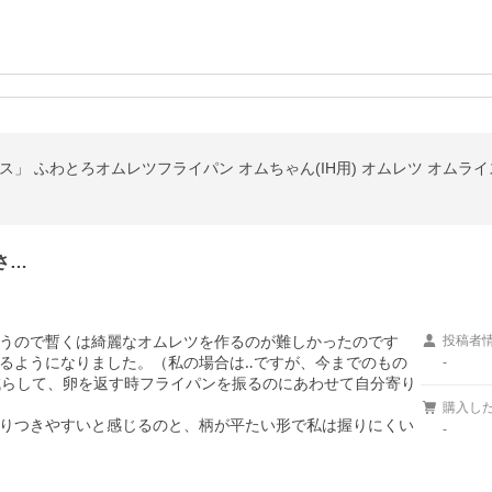
」 ふわとろオムレツフライパン オムちゃん(IH用) オムレツ オムライス
さ…
うので暫くは綺麗なオムレツを作るのが難しかったのです
投稿者
るようになりました。（私の場合は‥ですが、今までのもの
-
減らして、卵を返す時フライパンを振るのにあわせて自分寄り
購入し
りつきやすいと感じるのと、柄が平たい形で私は握りにくい
-