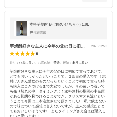
本格芋焼酎 伊七郎(いひちろう) 1.8L
海連酒蔵
芋焼酎好きな主人に今年の父の日に初めて…
2020/12/23
5
香り
：
非常に良い
、
お酒の味
：
普通
、
後味
：
非常に良い
芋焼酎好きな主人に今年の父の日に初めて買ってあげて、
とてもおいしかったということで、２回目の購入です!！志
村けんさん愛飲のものだったということで初めて買った時
も購入にこぎつけるまで大変でしたが、その後いつ覗いて
も売り切れの中、タイミングよく送料無料の期間の中在庫
がある状態を見つけることができ、クリスマスも近いとい
うことで今回は二本注文させて頂きました!！私は飲まない
ので味について感想は言えないですが、主人の感想だとと
てもおいしいそうです!！またタイミングさえ合えば購入し
たいと思います!！