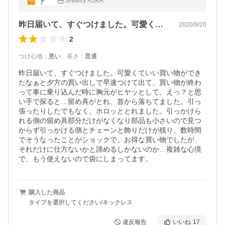
Jewelry ASKA
昨日届いて、すぐつけました。可愛くてい…
2020/9/20
2
つけ心地
：
悪い
、
長さ
：
普通
昨日届いて、すぐつけました。可愛くていい買い物ができ
たなぁと夕方の買い出しで早速つけて出て、買い物が終わ
って車に乗り込んだ時に胸元がヒヤッとして、えっ？と思
い手で探ると…留め具がとれ、首から落ちてました。引っ
張ったりしたでもなく、ホロッととれました。引っかけら
れる側の留め具部分だけがなくなり部品も小さいので見つ
からず引っかける側とチェーンと飾りだけが残り、数時間
でそうなったことがショックで。お得な買い物でしたが、
それだけに仕方ないかと諦めるしかないのか…複雑な心境
で、もう使えないので袋にしまってます。
購入した商品
タイプを選択してください/ネックレス
違反報告
いいね
17