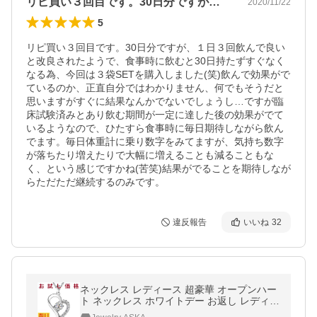
リピ買い３回目です。30日分ですが、１…
2020/11/22
5
リピ買い３回目です。30日分ですが、１日３回飲んで良い
と改良されたようで、食事時に飲むと30日持たずすぐなく
なる為、今回は３袋SETを購入しました(笑)飲んで効果がで
ているのか、正直自分ではわかりません、何でもそうだと
思いますがすぐに結果なんかでないでしょうし…ですが臨
床試験済みとあり飲む期間が一定に達した後の効果がでて
いるようなので、ひたすら食事時に毎日期待しながら飲ん
でます。毎日体重計に乗り数字をみてますが、気持ち数字
が落ちたり増えたりで大幅に増えることも減ることもな
く、という感じですかね(苦笑)結果がでることを期待しなが
らただただ継続するのみです。
違反報告
いいね
32
ネックレス レディース 超豪華 オープンハー
ト ネックレス ホワイトデー お返し レディー
ス ギフト プレゼント