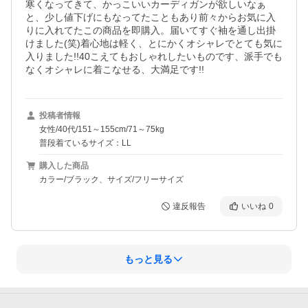
寒くなってきて、かっこいいカーディガンが欲しいなぁ
と、少し値下げにもなってたこともあり前々からお気に入
りに入れてたこの商品を即購入。届いてすぐ袖を通し出掛
けました(笑)着心地は軽く、とにかくオシャレでとても気に
入りました!!40こえてもおしゃれしたいものです、派手でも
なくオシャレに着こなせる、大満足です!!
投稿者情報
女性/40代/151～155cm/71～75kg
普段着ているサイズ：LL
購入した商品
カラー/ブラック、サイズ/フリーサイズ
違反報告
いいね
0
もっと見る