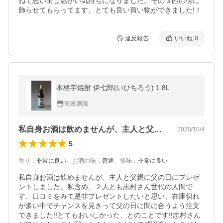
ねて思い出し温かい気持ちになりました。その３匹の傍に
飾らせてもらってます。とても良い買い物ができました!！
違反報告
いいね
0
本格芋焼酎 伊七郎(いひちろう) 1.8L
海連酒蔵
私自身お酒は飲めませんが、主人と父親に…
2020/10/4
5
香り
：
非常に良い
、
お酒の味
：
普通
、
後味
：
非常に良い
私自身お酒は飲めませんが、主人と父親に父の日にプレゼ
ントしました。私含め、２人とも志村さん世代の人間で
す、口コミをみて是非プレゼントしたいと思い、在庫切れ
が多い中でチャンスを見きって父の日に間に合うよう注文
できました!!とてもおいしかった、とのことです!!志村さん