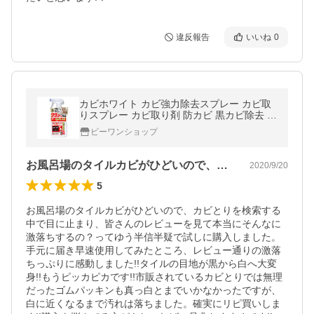
違反報告
いいね
0
カビホワイト カビ強力除去スプレー カビ取
りスプレー カビ取り剤 防カビ 黒カビ除去 壁
紙対応 [お風呂・壁紙・土壁・タイル] 450ml
ビーワンショップ
ビーワンショップ
お風呂場のタイルカビがひどいので、カビ…
2020/9/20
5
お風呂場のタイルカビがひどいので、カビとりを検索する
中で目に止まり、皆さんのレビューを見て本当にそんなに
激落ちするの？ってゆう半信半疑で試しに購入しました。
手元に届き早速使用してみたところ、レビュー通りの激落
ちっぷりに感動しました!!タイルの目地が黒から白へ大変
身!!もうピッカピカです!!市販されているカビとりでは無理
だったゴムパッキンも真っ白とまでいかなかったですが、
白に近くなるまで汚れは落ちました。確実にリピ買いしま