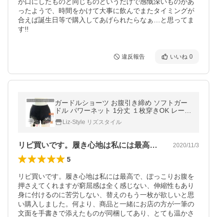
が口にしたものと同じものというだけで感慨深いものがあ
ったようで、時間をかけて大事に飲んでまたタイミングが
合えば誕生日等で購入してあげられたらなぁ…と思ってま
す!!
違反報告
いいね
0
ガードルショーツ お腹引き締め ソフトガー
ドル パワーネット 1分丈 １枚穿きOK レース
産後 お腹すっぽりショーツ レデイース Liz-S
Liz-Style リズスタイル
tyle
リピ買いです。履き心地は私には最高で、…
2020/11/3
5
リピ買いです。履き心地は私には最高で、ぽっこりお腹を
押さえてくれますが窮屈感は全く感じない、伸縮性もあり
身に付けるのに苦労しない、替えのもう一枚が欲しいと思
い購入しました。何より、商品と一緒にお店の方が一筆の
文面を手書きで添えたものが同梱してあり、とても温かさ