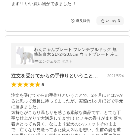
ます!！いい買い物ができました!！
違反報告
いいね
3
わんにゃんプレート フレンチブルドッグ 無
塗装白木 21×2×20.5cm ウッドプレート 左向
き ひのき 木製 ハンドメイド 受注製作
エンジェルズ ダスト
注文を受けてからの手作りということで、…
2021/5/24
5
注文を受けてからの手作りということで、2ヶ月ほどはかか
ると思って気長に待ってましたが、実際は1ヶ月ほどで手元
に届きました。

気持ちがこもり温もりを感じる素敵な商品です、とても丁
寧な仕上がりで大満足してます!！ヒノキの香りがまた落ち
着きとっても良く、なにより愛犬のシルエットそのまま
で…亡くなり見送ってきた愛犬３匹を想い、生前の姿を重