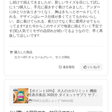
し続けて揃えてきましたが、新しいサイズを目にして試し
に１つ購入し、手元に届きすぐ着けてみました、アンダー
にゆとりがありきつくなく、胸はきちっとホールドしてく
れる、デザインはレース仕様が多くてとてもかわいらし
い、楽に着けてられる、夜だけでなく常に愛用させてもら
ってます!!また今からこのサイズで地道に揃えていく予定で
す(笑)人気でミモザの品切れが続いてるようなので、早く再
販してほしいです!!
購入した商品
カラー/07.チャコールグレー、サイズ/80L
違反報告
いいね
0
【ポイント10%】 大人のカロリミット 機能
性表示食品 30回分 ダイエットサプリ サプリ
メント ブラックジンジャー 健康食品 ファン
FANCL公式ショップ Yahoo!店
ケル FANCL 公式