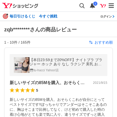
i
毎日引けるくじ 今すぐ挑戦
ログイン
zqb********さんの商品レビュー
1
-
10
件 /
165
件
おすすめ順
【本日23:59まで20%OFF】ナイトブラ ブラ
ジャー ホック あり なし ラクシア 美乳 おす
すめ 大きいサイズ 授乳 授乳ブラ 産前 産後
tu-hacci Yahoo!店
ツーハッチ
新しいサイズの85Mを購入、おそらくこ…
2021/9/15
5
新しいサイズの85Mを購入、おそらくこれが自分にとって
ベストサイズです!!ぽっちゃりでアンダーはそこそこあるの
に、胸はそこまで比例してなく、けど初めて購入した時の
着け心地がとても楽で気に入り、違うサイズでずっと購入