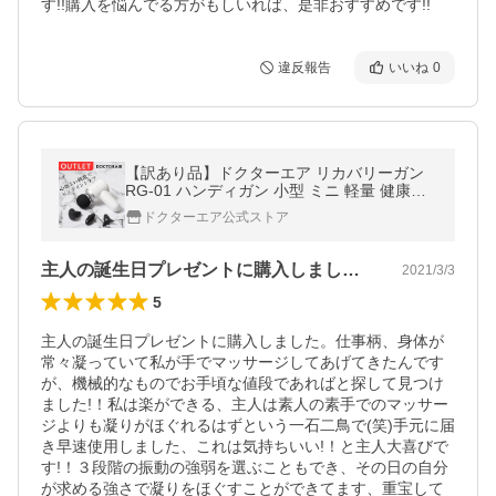
す!!購入を悩んでる方がもしいれば、是非おすすめです!!
違反報告
いいね
0
【訳あり品】ドクターエア リカバリーガン
RG-01 ハンディガン 小型 ミニ 軽量 健康グ
ッズ 全身 父の日 爆買
ドクターエア公式ストア
主人の誕生日プレゼントに購入しました。…
2021/3/3
5
主人の誕生日プレゼントに購入しました。仕事柄、身体が
常々凝っていて私が手でマッサージしてあげてきたんです
が、機械的なものでお手頃な値段であればと探して見つけ
ました!！私は楽ができる、主人は素人の素手でのマッサー
ジよりも凝りがほぐれるはずという一石二鳥で(笑)手元に届
き早速使用しました、これは気持ちいい!！と主人大喜びで
す!！３段階の振動の強弱を選ぶこともでき、その日の自分
が求める強さで凝りをほぐすことができてます、重宝して