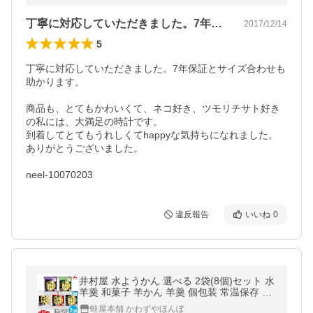
丁寧に対応していただきました。7年保証…
2017/12/14
5
丁寧に対応していただきました。7年保証とサイズ合わせも
助かります。

商品も、とてもかわいくて、ネコ好き、ツモリチサト好き
の私には、大満足の時計です。

到着してとてもうれしくてhappyな気持ちになれました。

ありがとうございました。

neel-10070203
違反報告
いいね
0
井村屋 水ようかん 選べる 2袋(8個)セット 水
羊羹 和菓子 羊かん 羊羹 個包装 常温保存 ま
とめ買い 詰め合わせ 夏ギフト お中元 お供え
蛙屋本舗 かわずやほんぽ