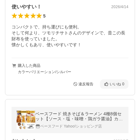
使いやすい！
2026/4/14
5
コンパクトで、持ち運びにも便利。

そして何より、ツモリチサトさんのデザインで、昔この長
財布を使っていました。

懐かしくもあり、使いやすいです！
購入した商品
カラーバリエーション/シルバー
違反報告
いいね
0
ベースフード 焼きそば＆ラーメン 4種8個セ
ット【ソース・塩・味噌・鶏ガラ醤油】カッ
プ麺 完全栄養食 ダイエット BASEFOOD
ベースフード Yahoo!ショッピング店