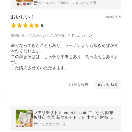
常食 塩分ひかえめ 完全栄養食 たんぱく質
ベースフード Yahoo!ショッピング店
おいしい！
2026/7/15
5
実際に食べてみたおいしさの評価
：
とてもおいしい
暑くなってきたこともあり、ラーメンよりも焼きそばが食
べたくなります。

この焼きそばは、しっかり栄養もあり、食べ応えもありま
す。

また購入させていただきます。
違反報告
いいね
0
ツモリチサト tsumori chisato 二つ折り財布
折財布 本革 新マルチドット 小さい 財布 コ
ンパクト キャリー レディース 57095
バッグのロワール