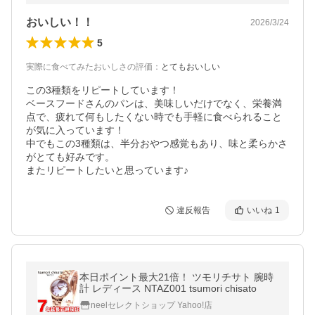
おいしい！！
2026/3/24
5
実際に食べてみたおいしさの評価
：
とてもおいしい
この3種類をリピートしています！

ベースフードさんのパンは、美味しいだけでなく、栄養満
点で、疲れて何もしたくない時でも手軽に食べられること
が気に入っています！

中でもこの3種類は、半分おやつ感覚もあり、味と柔らかさ
がとても好みです。

またリピートしたいと思っています♪
違反報告
いいね
1
本日ポイント最大21倍！ ツモリチサト 腕時
計 レディース NTAZ001 tsumori chisato
neelセレクトショップ Yahoo!店