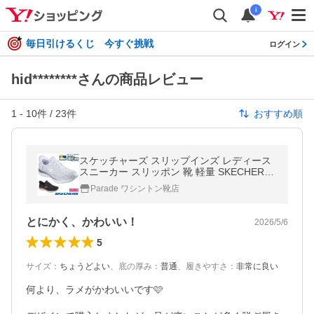
i
毎日引けるくじ 今すぐ挑戦
ログイン
hid********さんの商品レビュー
1
-
10
件 /
23
件
おすすめ順
スケッチャーズ スリップインズ レディース
スニーカー スリッポン 靴 軽量 SKECHERS
Slip-ins サミッツ ブリリアント シャイン 150
Parade ワシントン靴店
273
とにかく、かわいい！
2026/5/6
5
サイズ
：
ちょうどよい
、
底の厚み
：
普通
、
履きやすさ
：
非常に良い
何より、ラメがかわいいです🩷
