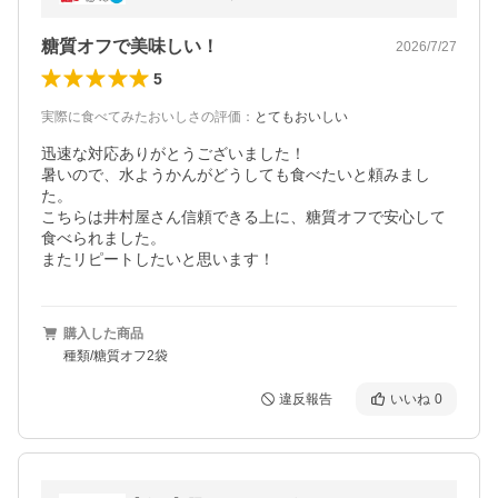
手土産 涼菓 甘さ控えめ
糖質オフで美味しい！
2026/7/27
5
実際に食べてみたおいしさの評価
：
とてもおいしい
迅速な対応ありがとうございました！

暑いので、水ようかんがどうしても食べたいと頼みまし
た。

こちらは井村屋さん信頼できる上に、糖質オフで安心して
食べられました。

またリピートしたいと思います！
購入した商品
種類/糖質オフ2袋
違反報告
いいね
0