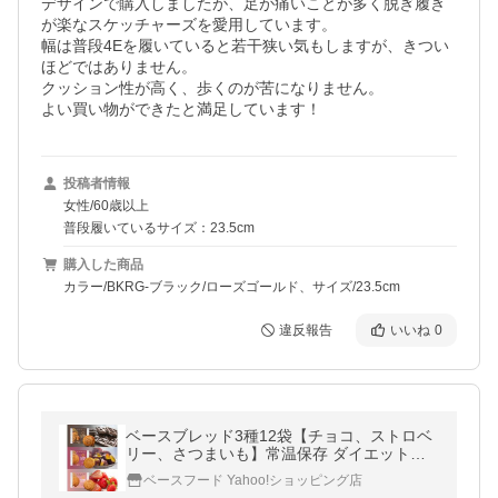
デザインで購入しましたが、足が痛いことが多く脱ぎ履き
が楽なスケッチャーズを愛用しています。

幅は普段4Eを履いていると若干狭い気もしますが、きつい
ほどではありません。

クッション性が高く、歩くのが苦になりません。

よい買い物ができたと満足しています！
投稿者情報
女性/60歳以上
普段履いているサイズ：23.5cm
購入した商品
カラー/BKRG-ブラック/ローズゴールド、サイズ/23.5cm
違反報告
いいね
0
ベースブレッド3種12袋【チョコ、ストロベ
リー、さつまいも】常温保存 ダイエット食
品 完全栄養食 低糖質 お試し BASE BREAD
ベースフード Yahoo!ショッピング店
ベースフード BASE FOOD