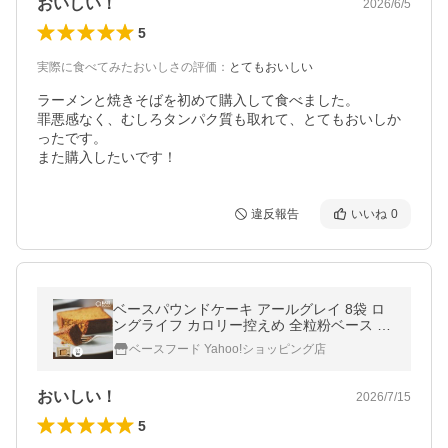
おいしい！
2026/6/5
5
実際に食べてみたおいしさの評価
：
とてもおいしい
ラーメンと焼きそばを初めて購入して食べました。

罪悪感なく、むしろタンパク質も取れて、とてもおいしか
ったです。

また購入したいです！
違反報告
いいね
0
ベースパウンドケーキ アールグレイ 8袋 ロ
ングライフ カロリー控えめ 全粒粉ベース た
んぱく質 食物繊維 BASE Pound Cake ベー
ベースフード Yahoo!ショッピング店
スフード BASE FOOD
おいしい！
2026/7/15
5