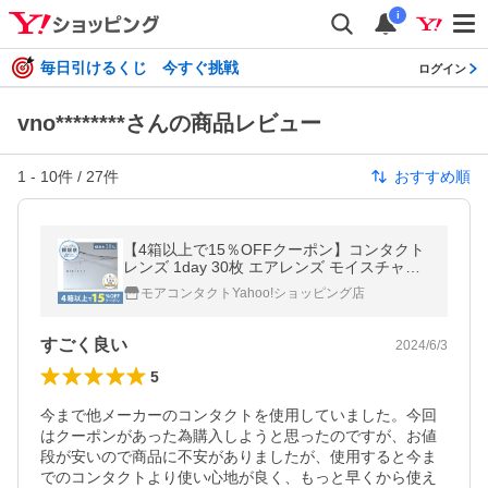
i
毎日引けるくじ 今すぐ挑戦
ログイン
vno********さんの商品レビュー
1
-
10
件 /
27
件
おすすめ順
【4箱以上で15％OFFクーポン】コンタクト
レンズ 1day 30枚 エアレンズ モイスチャー
UV ウルトラティン ワンデー airlens ワンデ
モアコンタクトYahoo!ショッピング店
イ
すごく良い
2024/6/3
5
今まで他メーカーのコンタクトを使用していました。今回
はクーポンがあった為購入しようと思ったのですが、お値
段が安いので商品に不安がありましたが、使用すると今ま
でのコンタクトより使い心地が良く、もっと早くから使え