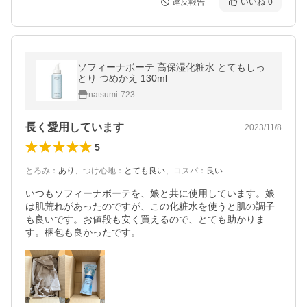
違反報告
いいね
0
ソフィーナボーテ 高保湿化粧水 とてもしっ
とり つめかえ 130ml
natsumi-723
長く愛用しています
2023/11/8
5
とろみ
：
あり
、
つけ心地
：
とても良い
、
コスパ
：
良い
いつもソフィーナボーテを、娘と共に使用しています。娘
は肌荒れがあったのですが、この化粧水を使うと肌の調子
も良いです。お値段も安く買えるので、とても助かりま