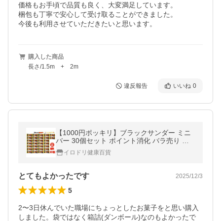
価格もお手頃で品質も良く、大変満足しています。

梱包も丁寧で安心して受け取ることができました。

今後も利用させていただきたいと思います。
購入した商品
長さ/1.5m + 2m
違反報告
いいね
0
【1000円ポッキリ】ブラックサンダー ミニ
バー 30個セット ポイント消化 バラ売り 有
楽製菓 常温配送 メール便 商品券 ハロウィ
イロドリ健康百貨
ン 最安 バレンタイン
とてもよかったです
2025/12/3
5
2〜3日休んでいた職場にちょっとしたお菓子をと思い購入
しました。袋ではなく箱詰(ダンボール)なのもよかったで