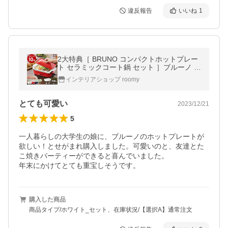
違反報告
いいね
1
2大特典［ BRUNO コンパクトホットプレー
ト セラミックコート鍋 セット ］ブルーノ 深
鍋セット ホットプレート 深鍋 すき焼き たこ
インテリアショップ roomy
焼き器 焼肉 たこ焼き お鍋
とても可愛い
2023/12/21
5
一人暮らしの大学生の娘に、ブルーノのホットプレートが
欲しい！とせがまれ購入しました。可愛いのと、友達とた
こ焼きパーティーができると喜んでいました。

年末にかけてとても重宝しそうです。
購入した商品
商品タイプ/ホワイト_セット、在庫状況/【選択A】通常注文