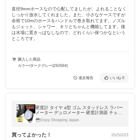
直径9mmホースなので心配してましたが、よれることなく
しっかり放水してくれました。また、小さなケースですが
余裕で10mのホースをハンドルで巻き取れてます。ノズル
もジェット、シャワー、キリとちゃんと機能してます。後
は水場に置きっぱなしなので、どれくらい保つかなという
ところです。
購入した商品
カラー/ダークグレー[292684]
違反報告
いいね
0
硬度計 タイヤ a型 ゴム スタッドレス ラバー
メーター デュロメーター 硬度計測器 チェッ
カー 車 金属 爆買
Enjoy Shopping Japan
買ってよかった！
2025/2/23