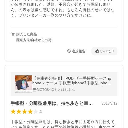
が装着されました。以降、不具合が起きても保証しませ
ん」の表示は嫌な感じですね。もちろん御社のせいではな
く、プリンタメーカー側のやり方ですけどね。
購入した商品
配送方法/自社から出荷
違反報告
いいね
0
【在庫処分特価】 PUレザー手帳型ケース ip
hone x ケース 手帳型 iphone7手帳型 iphone
7Plus手帳型 iphone8手帳型 iphone8Plus お
MOTO84@もとはちよん
しゃれ iphonex手帳型ケース
手帳型・分離型兼用は、持ち歩きと車に固…
2018/8/12
4
手帳型・分離型兼用は、持ち歩きと車に固定双方に仕えて
とても便利です。ただ背面の鉄片位置が微妙で、車のマグ