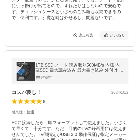
に引っ掛けが出てるので、ずれたりはしないので安心で
す。ティッシュケースと小さめのごみ箱も収納できるの
で、便利です。邪魔な時は外せるし、問題ないです。
違反報告
いいね
0
1TB SSD ノート 読み取り560MB/s 内蔵 内
蔵SSD 最大読み込み 最大書き込み 外付け U
SB 3.2 書き込み510MB/s デスクトップ PC
好物館
USB3.2 内蔵型 510MB/s 560MB/s
コスパ良し！
2024/10/2
5
耐久性
：
普通
PCに接続したら、即フォーマットして使えました。小さく
て早くて、十分です。ただ、目的のTVの録画用には使えま
せんでした。TV側指定がUSB 3.0 動作保証は指定メーカー