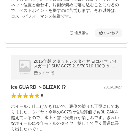
ネット位置と会わず、片側が斜めに落ち込むことになるの
で、ベストポイントを探すのに苦労します。それ以外は、
コストパフォーマンス抜群です。
違反報告
いいね
2
2016年製 スタッドレスタイヤ ヨコハマ アイ
スガード SUV G075 215/70R16 100Q ＆ ホ
ライズン ブラックポリッシュ 6.5-16 タイヤ
タイヤ1番
ホイール4本セット
ice GUARD ＞BLIZAK !?
2016/10/27
5
ホイール：仕上げがきれいで、裏側の塗りも丁寧にしてあ
りました。タイヤ：今年のG075は性能評価でもBLIZAKを
超えているので、氷上・雪上実走行が楽しみです。きれい
なホイールに今年モデルのタイヤ、嬉しくて早く雪道に乗
り出したいです。