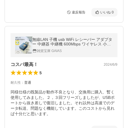
違反報告
いいね
0
無線LAN 子機 usb WiFi レシーバー アダプタ
ー 中継器 中継機 600Mbps ワイヤレス 小型
高速 デュアルバンド
雑貨宝庫 GAIAS
コスパ最高！
2024/6/9
5
耐久性
：
普通
同様仕様の既製品が動作不良となり、交換用に購入、暫く
使用してみました。２，３回フリーズしましたが、USBポ
ートから抜き差しで復旧しました。それ以外は高速でのデ
ータ転送、問題なく機能しています。このコストから見れ
ば十分だと思います。