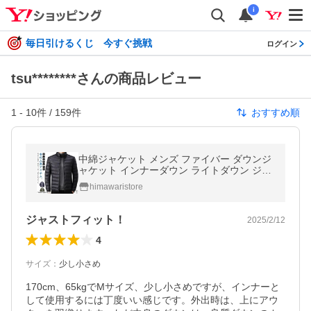
i
毎日引けるくじ 今すぐ挑戦
ログイン
tsu********さんの商品レビュー
1
-
10
件 /
159
件
おすすめ順
中綿ジャケット メンズ ファイバー ダウンジ
ャケット インナーダウン ライトダウン ジャ
ケット スタンドカラー 立て襟 細身 軽量 薄
himawaristore
手 防寒 保温
ジャストフィット！
2025/2/12
4
サイズ
：
少し小さめ
170cm、65kgでMサイズ、少し小さめですが、インナーと
して使用するには丁度いい感じです。外出時は、上にアウ