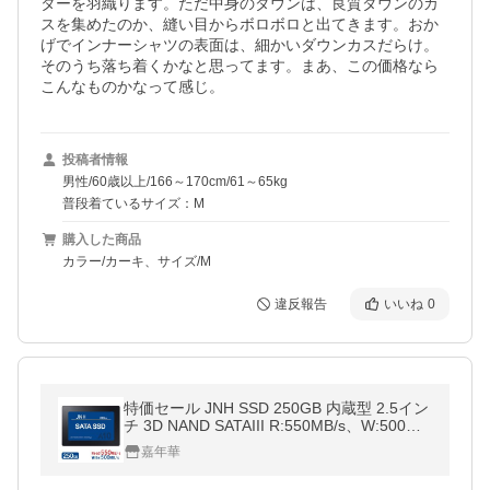
ターを羽織ります。ただ中身のダウンは、良質ダウンのカ
スを集めたのか、縫い目からボロボロと出てきます。おか
げでインナーシャツの表面は、細かいダウンカスだらけ。
そのうち落ち着くかなと思ってます。まあ、この価格なら
こんなものかなって感じ。
投稿者情報
男性/60歳以上/166～170cm/61～65kg
普段着ているサイズ：M
購入した商品
カラー/カーキ、サイズ/M
違反報告
いいね
0
特価セール JNH SSD 250GB 内蔵型 2.5イン
チ 3D NAND SATAIII R:550MB/s、W:500M
B/s 堅牢・軽量なアルミ製筐体 国内正規品・
嘉年華
3年保証・翌日配達