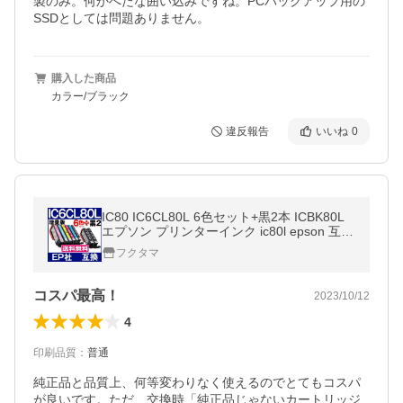
製のみ。何かへたな囲い込みですね。PCバックアップ用の
SSDとしては問題ありません。
購入した商品
カラー/ブラック
違反報告
いいね
0
IC80 IC6CL80L 6色セット+黒2本 ICBK80L
エプソン プリンターインク ic80l epson 互換
インクカートリッジ EP-979A3 EP-808A EP-
フクタマ
707A EP-708A EP-807A
コスパ最高！
2023/10/12
4
印刷品質
：
普通
純正品と品質上、何等変わりなく使えるのでとてもコスパ
が良いです。ただ、交換時「純正品じゃないカートリッジ