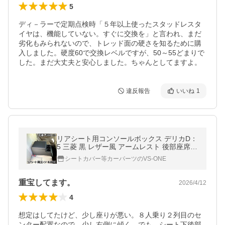
5
ディ－ラーで定期点検時「５年以上使ったスタッドレスタ
イヤは、機能していない。すぐに交換を」と言われ、まだ
劣化もみられないので、トレッド面の硬さを知るために購
入しました。硬度60で交換レベルですが、50～55どまりで
した。まだ大丈夫と安心しました。ちゃんとしてますよ。
違反報告
いいね
1
リアシート用コンソールボックス デリカD：
5 三菱 黒 レザー風 アームレスト 後部座席
収納 肘掛け ドリンクホルダー あすつく対応
シートカバー等カーパーツのVS-ONE
重宝してます。
2026/4/12
4
想定はしてたけど、少し座りが悪い。８人乗り２列目のセ
ンター配置なので、少し右側に傾く。でも、シート下後部