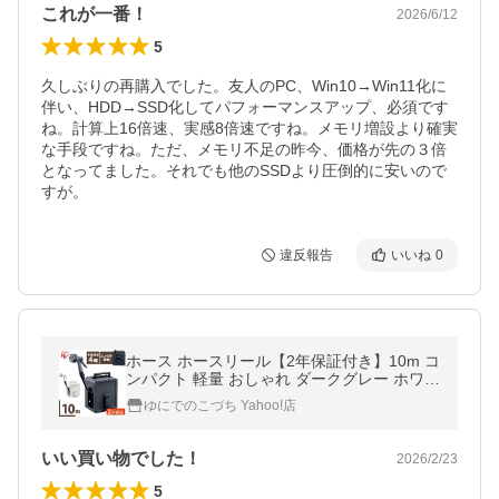
これが一番！
2026/6/12
5
久しぶりの再購入でした。友人のPC、Win10→Win11化に
伴い、HDD→SSD化してパフォーマンスアップ、必須です
ね。計算上16倍速、実感8倍速ですね。メモリ増設より確実
な手段ですね。ただ、メモリ不足の昨今、価格が先の３倍
となってました。それでも他のSSDより圧倒的に安いので
すが。
違反報告
いいね
0
ホース ホースリール【2年保証付き】10m コ
ンパクト 軽量 おしゃれ ダークグレー ホワイ
ト 散水ホース 洗車 散水 園芸 家庭菜園 FCH-
ゆにでのこづち Yahoo!店
10M アイリスオーヤマ
いい買い物でした！
2026/2/23
5