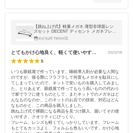
【跳ね上げ式】軽量メガネ 薄型非球面レン
ズセット DECENT ディセント メガネフレー
ム DC-3473-3 度付き対応 近視 遠視 老眼 遠
めがね侍 Yahoo!店
近両用 (CAST5617-3)
とてもかけ心地良く、軽くて使いやすい！
2023/7/9
5
いつも眼鏡屋で作っています。睡眠導入剤が必要な人間な
のですが、寝る際にフラフラして何度もメガネを駄目にし
てしまっていたので、ネットで安いものを購入してみまし
た。とりあえず、眼鏡屋で作ってもらう高いものの代わり
で家でラフに使うものとして、またネットでのメガネはど
んなものなのか、このネットのお店での技術、対応はどん
なものかと、この商品を購入しました。

跳ね上げ式で裸眼になる商品を見つけ購入、届いてその使
いやすさ、クオリティにびっくり。

フレーム、レンズも軽くてしっかりしています。フレーム
もとてもカッコよく、フォルムも色もいいです。かけ心地