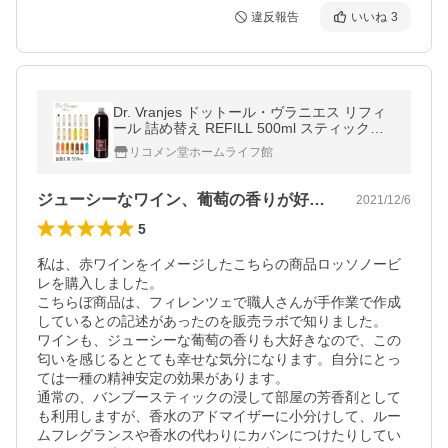
違反報告
いいね
3
Dr. Vranjes ドットール・ヴラニエス リフィ
ール 詰め替え REFILL 500ml スティック付
き
リコメン堂ホームライフ館
ジューシーなワイン、葡萄の香りが好きです
2021/12/6
5
私は、赤ワインをイメージしたこちらの商品ロッソノービ
レを購入しました。

こちらぼ商品は、フィレンツェで職人さんが手作業で作成
しているとの記述があったのを販売ラボで知りました。

ワインも、ジューシーな葡萄の香りも大好きなので、この
匂いを感じるととても幸せな気分になります。自分にとっ
ては一種の精神安定の効果があります。

通常の、バンブースティックの浸して部屋の芳香剤として
も利用しますが、香水のアドマイザーに小分けして、ルー
ムフレグランスや香水の代わりにカバンにつけたりしてい