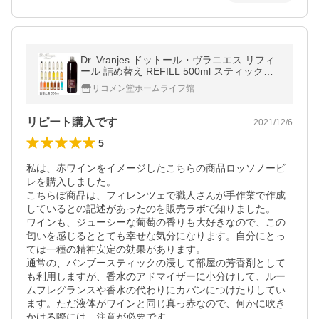
Dr. Vranjes ドットール・ヴラニエス リフィ
ール 詰め替え REFILL 500ml スティック付
き
リコメン堂ホームライフ館
リピート購入です
2021/12/6
5
私は、赤ワインをイメージしたこちらの商品ロッソノービ
レを購入しました。

こちらぼ商品は、フィレンツェで職人さんが手作業で作成
しているとの記述があったのを販売ラボで知りました。

ワインも、ジューシーな葡萄の香りも大好きなので、この
匂いを感じるととても幸せな気分になります。自分にとっ
ては一種の精神安定の効果があります。

通常の、バンブースティックの浸して部屋の芳香剤として
も利用しますが、香水のアドマイザーに小分けして、ルー
ムフレグランスや香水の代わりにカバンにつけたりしてい
ます。ただ液体がワインと同じ真っ赤なので、何かに吹き
かける際には、注意が必要です。
