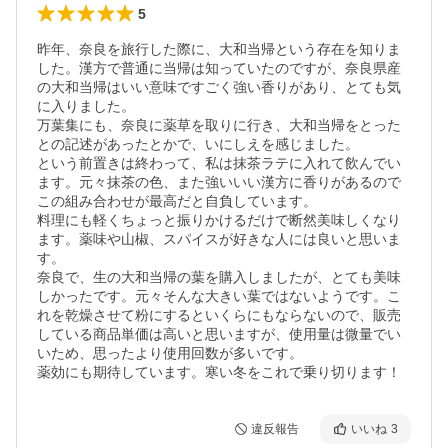
5
昨年、奈良を旅行した際に、大和当帰という存在を知りま
した。漢方で普通に当帰は知っていたのですが、奈良県産
の大和当帰はいい意味ですごく強い香りがあり、とても気
に入りました。

万葉集にも、奈良に薬草を取りに行き、大和当帰をとった
との記述があったとかで、いにしえを感じました。

という前置きは終わって、私は抹茶ラテに入れて飲んでい
ます。元々抹茶の色、また強いいい漢方に香りがあるので
この組み合わせが最高だと自負しています。

料理にも軽くちょっと振りかけるだけで断然美味しくなり
ます。薬味や山椒、スパイスが好きな人には良いと思いま
す。

奈良で、生の大和当帰の葉を購入しましたが、とても美味
しかったです。元々そんな大きい葉ではないようです。こ
れを乾燥させて粉にするといくらにもならないので、販売
している商品単価は高いと思いますが、使用量は微量でい
いため、思ったより使用回数が多いです。

薬効にも期待しています。寒い冬をこれで乗り切ります！
違反報告
いいね
3