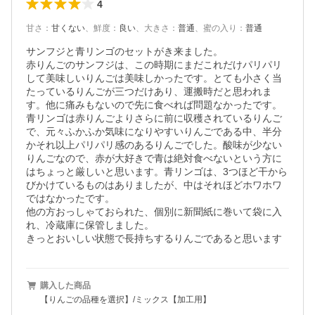
4
甘さ
：
甘くない
、
鮮度
：
良い
、
大きさ
：
普通
、
蜜の入り
：
普通
サンフジと青リンゴのセットがき来ました。

赤りんごのサンフジは、この時期にまだこれだけパリパリ
して美味しいりんごは美味しかったです。とても小さく当
たっているりんごが三つだけあり、運搬時だと思われま
す。他に痛みもないので先に食べれば問題なかったです。

青リンゴは赤りんごよりさらに前に収穫されているりんご
で、元々ふかふか気味になりやすいりんごである中、半分
かそれ以上パリパリ感のあるりんごでした。酸味が少ない
りんごなので、赤が大好きで青は絶対食べないという方に
はちょっと厳しいと思います。青リンゴは、3つほど干から
びかけているものはありましたが、中はそれほどホワホワ
ではなかったです。

他の方おっしゃておられた、個別に新聞紙に巻いて袋に入
れ、冷蔵庫に保管しました。

きっとおいしい状態で長持ちするりんごであると思います
購入した商品
【りんごの品種を選択】/ミックス【加工用】