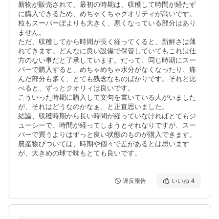
新物が販売されて、最初の時期は、収穫して時間が経たず
に購入できるため、めちゃくちゃクオリティが高いです。
粒もスーパーぼよりも大きく、悪くなっている部分はあり
ません。

ただ、収穫してから時間が長く経ってくると、新鮮さは薄
れてきます。どんなに良い設備で保管していてもこれは仕
方のない事だと了承しています。だって、同じ時期にスー
パーで購入すると、めちゃめちゃ水分がなくなったり、痛
んだ部分も多く、とても残念なものばかりです。それと比
べると、ずっとクオリィは良いです。

こういった時期に購入して文句を書いている人がいました
が、それはどうなのかなぁ、と正直思いました。

結論、収穫時期から長い時間が経っていなければとてもジ
ューシーで、時間が経ってしまうとそれなりですが、スー
パーで買うよりはずっと良い状態のものが購入できます。

農産物びついては、時期や個々で差があるとは思います
が、大きめの球で味もとても良いです。
違反報告
いいね
4