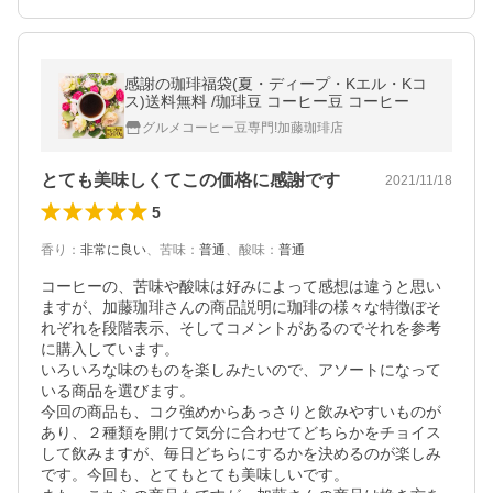
感謝の珈琲福袋(夏・ディープ・Kエル・Kコ
ス)送料無料 /珈琲豆 コーヒー豆 コーヒー
グルメコーヒー豆専門!加藤珈琲店
とても美味しくてこの価格に感謝です
2021/11/18
5
香り
：
非常に良い
、
苦味
：
普通
、
酸味
：
普通
コーヒーの、苦味や酸味は好みによって感想は違うと思い
ますが、加藤珈琲さんの商品説明に珈琲の様々な特徴ぼそ
れぞれを段階表示、そしてコメントがあるのでそれを参考
に購入しています。

いろいろな味のものを楽しみたいので、アソートになって
いる商品を選びます。

今回の商品も、コク強めからあっさりと飲みやすいものが
あり、２種類を開けて気分に合わせてどちらかをチョイス
して飲みますが、毎日どちらにするかを決めるのが楽しみ
です。今回も、とてもとても美味しいです。
