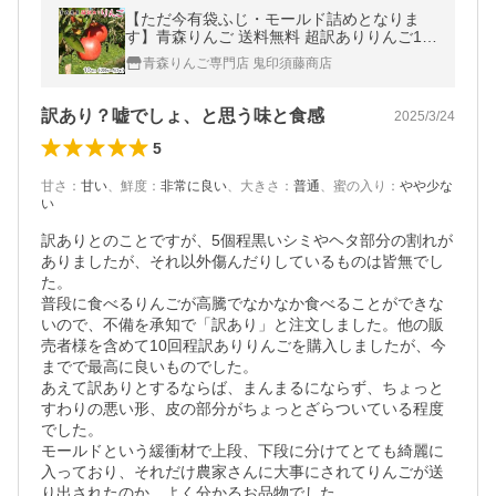
【ただ今有袋ふじ・モールド詰めとなりま
す】青森りんご 送料無料 超訳ありりんご10
ｋｇ(10キロ前後)28〜50玉
青森りんご専門店 鬼印須藤商店
訳あり？嘘でしょ、と思う味と食感
2025/3/24
5
甘さ
：
甘い
、
鮮度
：
非常に良い
、
大きさ
：
普通
、
蜜の入り
：
やや少な
い
訳ありとのことですが、5個程黒いシミやヘタ部分の割れが
ありましたが、それ以外傷んだりしているものは皆無でし
た。

普段に食べるりんごが高騰でなかなか食べることができな
いので、不備を承知で「訳あり」と注文しました。他の販
売者様を含めて10回程訳ありりんごを購入しましたが、今
までで最高に良いものでした。

あえて訳ありとするならば、まんまるにならず、ちょっと
すわりの悪い形、皮の部分がちょっとざらついている程度
でした。

モールドという緩衝材で上段、下段に分けてとても綺麗に
入っており、それだけ農家さんに大事にされてりんごが送
り出されたのか、よく分かるお品物でした。
