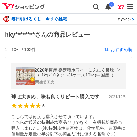
i
毎日引けるくじ 今すぐ挑戦
ログイン
hky********さんの商品レビュー
1
-
10
件 /
102
件
おすすめ順
2026年度産 嘉定種ホワイトにんにく種球（4
L）1kg×10ネット(1ケース10kg)中国産（特
栽にんにく）(中国規格4Lサイズ/1kgネット
生姜工房
の目安玉数14-16個)
球は大きめ、味も良くリピート購入です
2021/12/6
5
こちらでは何度も購入させて頂いています。

こちらの通常の特別栽培商品だけでなく、有機栽培商品も
購入しました。(注:特別栽培農産物は、化学肥料、農薬共に
使用量が定量の半分以下の商品だけに使える名称です)
