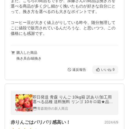
また、こちらの商品もですが、加藤さんの商品は挽き方を
選べる商品が多く少し細かく挽いたものが好きな自分にと
って、挽き方を選べるのも大きなポイントです。

コーヒー豆が大きく値上がりしている昨今、随分無理して
こに値段で販売されているんだろうな、と思いつつ、この
価格にも感謝です。
購入した商品
挽き具合/細挽き
違反報告
いいね
9
即日発送 青森 りんご 10kg箱 訳あり/加工用
選べる品種 送料無料 リンゴ 10キロ箱★品種
選べる 加 10kg箱
青森期待の新人商店
赤りんごはパリパリ感高い！
2024/4/9