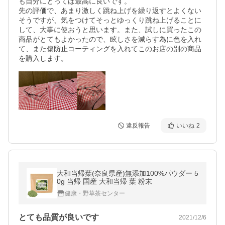
も自分にとっては最高に良いです。

先の評価で、あまり激しく跳ね上げを繰り返すとよくない
そうですが、気をつけてそっとゆっくり跳ね上げることに
して、大事に使おうと思います。また、試しに買ったこの
商品がとてもよかったので、眩しさを減らす為に色を入れ
て、また傷防止コーティングを入れてこのお店の別の商品
を購入します。
違反報告
いいね
2
大和当帰葉(奈良県産)無添加100%パウダー 5
0g 当帰 国産 大和当帰 葉 粉末
健康・野草茶センター
とても品質が良いです
2021/12/6