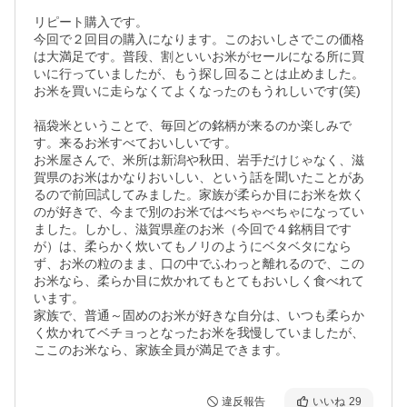
リピート購入です。

今回で２回目の購入になります。このおいしさでこの価格
は大満足です。普段、割といいお米がセールになる所に買
いに行っていましたが、もう探し回ることは止めました。
お米を買いに走らなくてよくなったのもうれしいです(笑)

福袋米ということで、毎回どの銘柄が来るのか楽しみで
す。来るお米すべておいしいです。

お米屋さんで、米所は新潟や秋田、岩手だけじゃなく、滋
賀県のお米はかなりおいしい、という話を聞いたことがあ
るので前回試してみました。家族が柔らか目にお米を炊く
のが好きで、今まで別のお米ではべちゃべちゃになってい
ました。しかし、滋賀県産のお米（今回で４銘柄目です
が）は、柔らかく炊いてもノリのようにベタベタになら
ず、お米の粒のまま、口の中でふわっと離れるので、この
お米なら、柔らか目に炊かれてもとてもおいしく食べれて
います。

家族で、普通～固めのお米が好きな自分は、いつも柔らか
く炊かれてベチョっとなったお米を我慢していましたが、
ここのお米なら、家族全員が満足できます。
違反報告
いいね
29