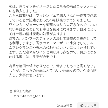
私は、赤ワインをイメージしたこちらの商品ロッソノービ
レを購入しました。

こちらぼ商品は、フィレンツェで職人さんが手作業で作成
しているとの記述があったのを販売ラボで知りました。

ワインも、ジューシーな葡萄の香りも大好きなので、この
匂いを感じるととても幸せな気分になります。自分にとっ
ては一種の精神安定の効果があります。

通常の、バンブースティックの浸して部屋の芳香剤として
も利用しますが、香水のアドマイザーに小分けして、ルー
ムフレグランスや香水の代わりにカバンにつけたりしてい
ます。ただ液体がワインと同じ真っ赤なので、何かに吹き
かける際には、注意が必要です。

為替や物価の値上がりなどで、昔よりももっと高くなりま
したが、こちらの商品はとてもいい商品なので、今後も購
入し、大事に使います。
購入した商品
カラー/ROSSO_NOBILE
違反報告
いいね
0