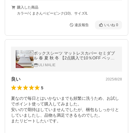
購入した商品
カラー/くまさんベビーピンク(10)、サイズ/L
違反報告
いいね
0
ボックスシーツ マットレスカバー セミダブ
ル 春 夏 秋 冬 【2点購入で10％OFF ベッド
シーツ ベッドカバー 吸湿速乾 北欧風 防塵
ULI MALIE
通気性抜群 丸洗い可能 通気性
良い
2025/8/28
5
夏なので毎日とはいかないまでも頻繁に洗うため、お試し
でポイント使って購入してみました。

安いので期待はしていませんでしたが、梱包もしっかりと
していましたし、品物も満足できるものでした。

またリピートしたいです。