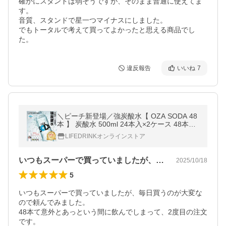
確かにスタンドは弱そうですが、そのまま普通に使えてま
す。

音質、スタンドで星一つマイナスにしました。

でもトータルで考えて買ってよかったと思える商品でし
た。
違反報告
いいね
7
＼ピーチ新登場／強炭酸水【 OZA SODA 48
本 】 炭酸水 500ml 24本入×2ケース 48本入
強炭酸 LIFEDRINK 無糖 ソーダ まとめ買い
LIFEDRINKオンラインストア
ポイント消化 ラベルレス 爆買
いつもスーパーで買っていましたが、毎日…
2025/10/18
5
いつもスーパーで買っていましたが、毎日買うのが大変な
ので頼んでみました。

48本て意外とあっという間に飲んでしまって、2度目の注文
です。
