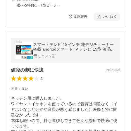
選べる特典/1：T型ピーラー
違反報告
いいね
0
スマートテレビ 19インチ 地デジチューナー
搭載 androidスマートTV テレビ 19型 液晶テ
レビ スマホ連動 Bluetooth chromecast YouT
リコメン堂
ube NETFLIX
値段の割に快適
2025/3/3
4
画質
：
良い
キッチン用に購入しました。

ワイヤレスイヤホンを使っているので音質は問題なく（イ
ヤホンなしだとやや音質が悪く感じました）映像も特に問
題なかったです。

本体も軽いので、持ち運びもできて色んな場所で快適に使
ってます。
