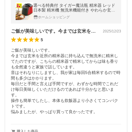
選べる特典付 タイガー魔法瓶 精米器 レッド
日本製 精米機 無洗米機能付き やわらか玄米
家庭用 RSF-A100-R（ラッピング不可）
ホームショッピング
ご飯が美味しいです。今までは玄米を近所…
2025/12/23
5
ご飯が美味しいです。

今までは玄米を近所の精米器に持ち込んで無洗米に精米し
てたのですが、こちらの精米器で精米してからは味も香り
も全然違うと家族で話しています。

音はそれなりにしますし、我が家は毎回5合精米するので時
間も多少はかかります。

毎日だと手間と言えば手間ですが、わずかな時間でこれだ
け毎日美味しくいただけるのであれば十分かなと思いま
す。

操作も簡単でしたし、本体も炊飯器より小さくてコンパク
トです。

悩みましたが、やっぱり買って良かったです。
購入した商品