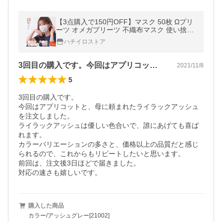
【3点購入で150円OFF】マスク 50枚 Ωプリ
ーツ オメガプリーツ 不織布マスク 使い捨て
血色マスク 箱 立体 カラー 女性 firm プレミ
ハチイロストア
アムフィットマスク
3回目の購入です。今回はアプリコットと…
2021/11/8
5
3回目の購入です。

今回はアプリコットと、母に頼まれたライラックアッシュ
を注文しました。

ライラックアッシュは優しい色合いで、誰にあげても喜ば
れます。

カラーバリエーションの多さと、価格以上の品質だと感じ
られるので、これからもリピートしたいと思います。

前回は、注文後3日ほどで届きました。

対応の速さも嬉しいです。
購入した商品
カラー/アッシュグレー[21002]