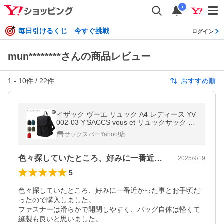
i
毎日引けるくじ 今すぐ挑戦
ログイン
mun********さんの商品レビュー
1
-
10
件 /
22
件
おすすめ順
イザック ヴーエ リュック A4 レディース YV
002-03 Y’SACCS vous et リュックサック デ
イパック バックパック
サックスバーYahoo!店
色々探していたところ、好みに一番近かっ…
2025/9/19
5
色々探していたところ、好みに一番近かった事とお手頃だ
ったので購入しました。

ファスナーは滑らかで開閉しやすく、バッグ自体は軽くて
縫製も良いと思いました。
