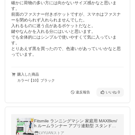
確かに荷物の多い方には向かないサイズ感かなと思いま
す。

前面のファスナー付きポケットですが、スマホはファスナ
ーを閉められず入れられませんでした。

入れるものに迷う点があるポケットだなと。

鍵やなんかを入れる分にはいいと思います。

でも全体的にはシンプルで使いやすくて気に入っていま
す。

とりあえず黒を買ったので、色違いがあっていいかなと思
っています。
購入した商品
カラー/【10】ブラック
違反報告
いいね
0
Fitsmile ランニングマシン 家庭用 MAX8km/
h ルームランナー アプリ連動型 スタンド付
き 静音 最大荷重120kg 組み立て不要 専用ア
LVYUANストア