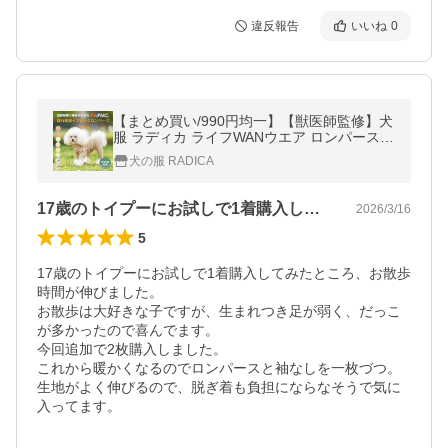
違反報告
いいね
0
【まとめ買い/990円均一】【獣医師監修】犬
服 ラディカ ライフWANウエア ロンパース
血行促進 体幹安定 介護 特許取得 イフミック
犬の服 RADICA
メール便可
17歳のトイプーにお試しで1着購入して…
2026/3/16
5
17歳のトイプーにお試しで1着購入してみたところ、お散歩
時間が伸びました。

お散歩は大好きな子ですが、生まれつき足が弱く、だっこ
が多かったので喜んでます。

今回追加で2枚購入しました。

これから暖かくなるのでロンパースと袖なしを一枚づつ。

生地がよく伸びるので、脱ぎ着も負担にならなそうで気に
入ってます。