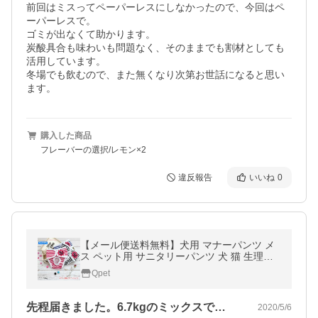
前回はミスってペーパーレスにしなかったので、今回はペ
ーパーレスで。

ゴミが出なくて助かります。

炭酸具合も味わいも問題なく、そのままでも割材としても
活用しています。

冬場でも飲むので、また無くなり次第お世話になると思い
ます。
購入した商品
フレーバーの選択/レモン×2
違反報告
いいね
0
【メール便送料無料】犬用 マナーパンツ メ
ス ペット用 サニタリーパンツ 犬 猫 生理用
パンツ 介護 おむつカバー ケアパンツ ボーダ
Qpet
ー柄 マリン柄 XL XXL #19026
先程届きました。6.7kgのミックスで…
2020/5/6