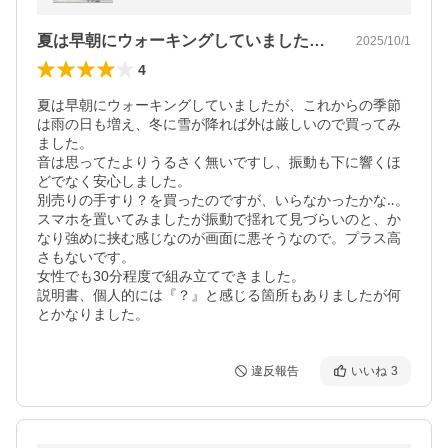
プリ対応 折り畳み 1年保証
夏は早朝にウォーキングしていましたが、…
2025/10/1
4
夏は早朝にウォーキングしていましたが、これからの季節
は雨の日も増え、冬に雪が降れば外は厳しいので買ってみ
ました。

音は思ってたよりうるさく無いですし、振動も下に響くほ
どでなく安心しました。

別売りの手すり？を買ったのですが、いらなかったかな‥。

スマホを置いてみましたが振動で揺れて見づらいのと、か
なり強めに挟む感じなのが画面に悪そうなので。プラス高
さもないです。

女性でも30分程度で組み立てできました。

説明書、個人的には『？』と感じる箇所もありましたが何
とかなりました。
違反報告
いいね
3