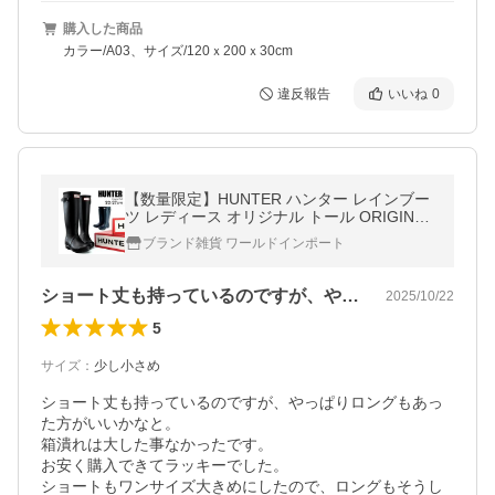
購入した商品
カラー/A03、サイズ/120ｘ200ｘ30cm
違反報告
いいね
0
【数量限定】HUNTER ハンター レインブー
ツ レディース オリジナル トール ORIGINAL
TALL WFT1000RMA ブラック ネイビー ロ
ブランド雑貨 ワールドインポート
ング 長靴
ショート丈も持っているのですが、やっぱ…
2025/10/22
5
サイズ
：
少し小さめ
ショート丈も持っているのですが、やっぱりロングもあっ
た方がいいかなと。

箱潰れは大した事なかったです。

お安く購入できてラッキーでした。

ショートもワンサイズ大きめにしたので、ロングもそうし